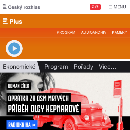
Přejít k hlavnímu obsahu
MENU
ŽIVĚ
PROGRAM
AUDIOARCHIV
KAMERY
Ekonomické
Program
Pořady
Více
…