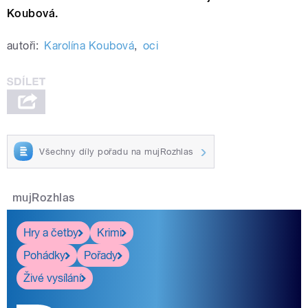
Koubová.
autoři:
Karolína Koubová
,
oci
Všechny díly pořadu na mujRozhlas
mujRozhlas
Hry a četby
Krimi
Pohádky
Pořady
Živé vysílání