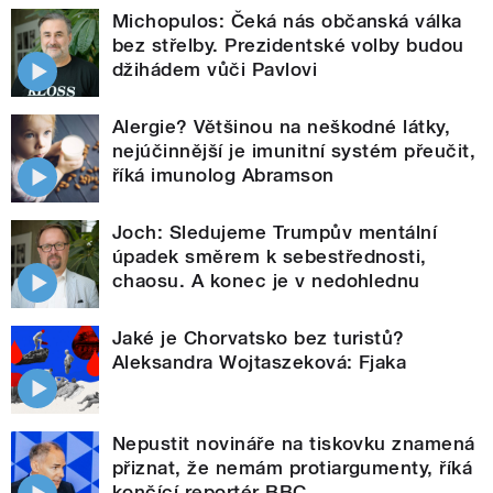
Michopulos: Čeká nás občanská válka
bez střelby. Prezidentské volby budou
džihádem vůči Pavlovi
Alergie? Většinou na neškodné látky,
nejúčinnější je imunitní systém přeučit,
říká imunolog Abramson
Joch: Sledujeme Trumpův mentální
úpadek směrem k sebestřednosti,
chaosu. A konec je v nedohlednu
Jaké je Chorvatsko bez turistů?
Aleksandra Wojtaszeková: Fjaka
Nepustit novináře na tiskovku znamená
přiznat, že nemám protiargumenty, říká
končící reportér BBC