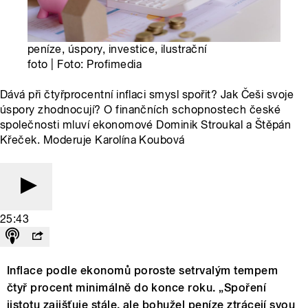
peníze, úspory, investice, ilustrační
foto | Foto: Profimedia
Dává při čtyřprocentní inflaci smysl spořit? Jak Češi svoje
úspory zhodnocují? O finančních schopnostech české
společnosti mluví ekonomové Dominik Stroukal a Štěpán
Křeček. Moderuje Karolína Koubová
25:43
Inflace podle ekonomů poroste setrvalým tempem
čtyř procent minimálně do konce roku. „Spoření
jistotu zajišťuje stále, ale bohužel peníze ztrácejí svou