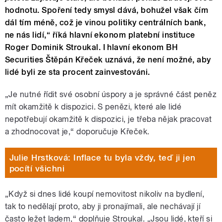
hodnotu. Spoření tedy smysl dává, bohužel však čím
dál tím méně, což je vinou politiky centrálních bank,
ne nás lidí,“ říká hlavní ekonom platební instituce
Roger Dominik Stroukal. I hlavní ekonom BH
Securities Štěpán Křeček uznává, že není možné, aby
lidé byli ze sta procent zainvestováni.
„Je nutné řídit své osobní úspory a je správné část peněz
mít okamžitě k dispozici. S penězi, které ale lidé
nepotřebují okamžitě k dispozici, je třeba nějak pracovat
a zhodnocovat je,“ doporučuje Křeček.
Julie Hrstková: Inflace tu byla vždy, teď ji jen
pocítí všichni
„Když si dnes lidé koupí nemovitost nikoliv na bydlení,
tak to nedělají proto, aby ji pronajímali, ale nechávají jí
často ležet ladem,“ doplňuje Stroukal. „Jsou lidé, kteří si