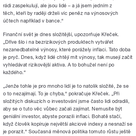
rádi zaspekulují, ale jsou lidé – a já jsem jedním z
těch, kteří by raději drželi víc peněz na výnosových
účtech například v bance.“
Finanční svět je dnes složitější, upozorňuje Křeček.
„Dříve šlo i na bezrizikových produktech vytvářet
nezanedbatelné výnosy, které porážely inflaci. Tato doba
je pryč. Dnes, když lidé chtějí mít výnosy, tak musejí začít
vyhledávat rizikovější aktiva. A to bohužel není po
každého.“
„Jenže tohle je pro mnoho lidí je to natolik složité, že se
o to nezajímají. To je chyba,“ pokračuje Křeček. „Při
složitých diskuzích o investování jsme často lidi odradili,
aby se o tuto věc vůbec začali zajímat. Nemusíte být
geniální investor, abyste porazili inflaci. Bohatě stačí,
když člověk kopíruje největší akciové indexy a nesnaží se
je porazit.“ Současná měnová politika tomuto růstu ještě