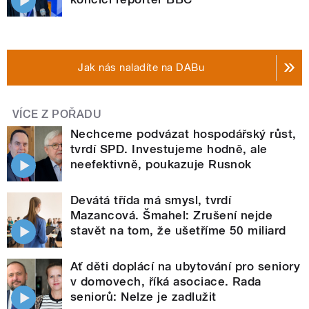
Jak nás naladíte na DABu
VÍCE Z POŘADU
Nechceme podvázat hospodářský růst,
tvrdí SPD. Investujeme hodně, ale
neefektivně, poukazuje Rusnok
Devátá třída má smysl, tvrdí
Mazancová. Šmahel: Zrušení nejde
stavět na tom, že ušetříme 50 miliard
Ať děti doplácí na ubytování pro seniory
v domovech, říká asociace. Rada
seniorů: Nelze je zadlužit