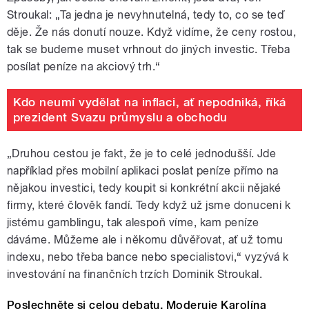
Stroukal: „Ta jedna je nevyhnutelná, tedy to, co se teď
děje. Že nás donutí nouze. Když vidíme, že ceny rostou,
tak se budeme muset vrhnout do jiných investic. Třeba
posílat peníze na akciový trh.“
Kdo neumí vydělat na inflaci, ať nepodniká, říká
prezident Svazu průmyslu a obchodu
„Druhou cestou je fakt, že je to celé jednodušší. Jde
například přes mobilní aplikaci poslat peníze přímo na
nějakou investici, tedy koupit si konkrétní akcii nějaké
firmy, které člověk fandí. Tedy když už jsme donuceni k
jistému gamblingu, tak alespoň víme, kam peníze
dáváme. Můžeme ale i někomu důvěřovat, ať už tomu
indexu, nebo třeba bance nebo specialistovi,“ vyzývá k
investování na finančních trzích Dominik Stroukal.
Poslechněte si celou debatu. Moderuje Karolína