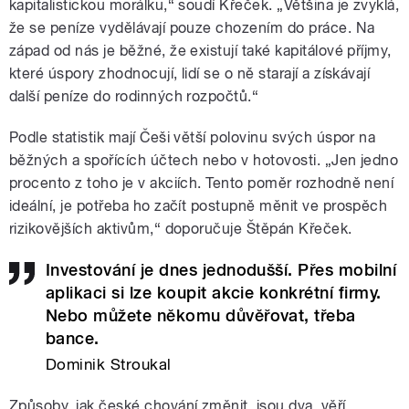
kapitalistickou morálku,“ soudí Křeček. „Většina je zvyklá,
že se peníze vydělávají pouze chozením do práce. Na
západ od nás je běžné, že existují také kapitálové příjmy,
které úspory zhodnocují, lidí se o ně starají a získávají
další peníze do rodinných rozpočtů.“
Podle statistik mají Češi větší polovinu svých úspor na
běžných a spořících účtech nebo v hotovosti. „Jen jedno
procento z toho je v akciích. Tento poměr rozhodně není
ideální, je potřeba ho začít postupně měnit ve prospěch
rizikovějších aktivům,“ doporučuje Štěpán Křeček.
Investování je dnes jednodušší. Přes mobilní
aplikaci si lze koupit akcie konkrétní firmy.
Nebo můžete někomu důvěřovat, třeba
bance.
Dominik Stroukal
Způsoby, jak české chování změnit, jsou dva, věří