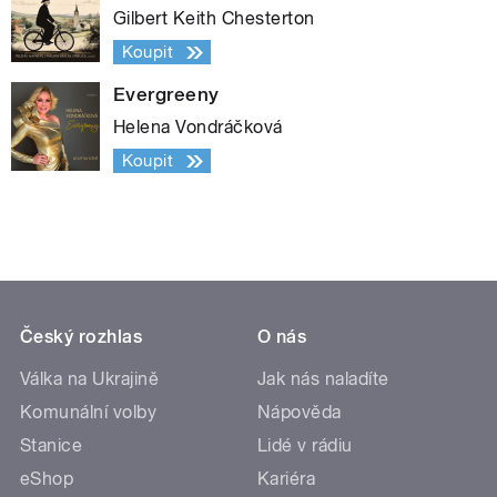
Gilbert Keith Chesterton
Koupit
Evergreeny
Helena Vondráčková
Koupit
Český rozhlas
O nás
Válka na Ukrajině
Jak nás naladíte
Komunální volby
Nápověda
Stanice
Lidé v rádiu
eShop
Kariéra