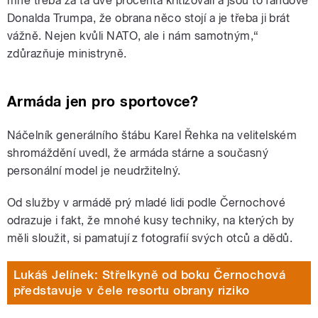
mně třeba za ta dvě procenta kritizovali a jsou to fandové
Donalda Trumpa, že obrana něco stojí a je třeba ji brát
vážně. Nejen kvůli NATO, ale i nám samotným,“
zdůrazňuje ministryně.
Armáda jen pro sportovce?
Náčelník generálního štábu Karel Řehka na velitelském
shromáždění uvedl, že armáda stárne a současný
personální model je neudržitelný.
Od služby v armádě prý mladé lidi podle Černochové
odrazuje i fakt, že mnohé kusy techniky, na kterých by
měli sloužit, si pamatují z fotografií svých otců a dědů.
Lukáš Jelínek: Střelkyně od boku Černochová
představuje v čele resortu obrany riziko