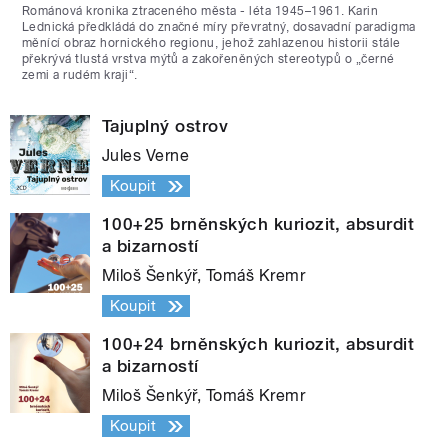
Románová kronika ztraceného města - léta 1945–1961. Karin
Lednická předkládá do značné míry převratný, dosavadní paradigma
měnící obraz hornického regionu, jehož zahlazenou historii stále
překrývá tlustá vrstva mýtů a zakořeněných stereotypů o „černé
zemi a rudém kraji“.
Tajuplný ostrov
Jules Verne
Koupit
100+25 brněnských kuriozit, absurdit
a bizarností
Miloš Šenkýř, Tomáš Kremr
Koupit
100+24 brněnských kuriozit, absurdit
a bizarností
Miloš Šenkýř, Tomáš Kremr
Koupit