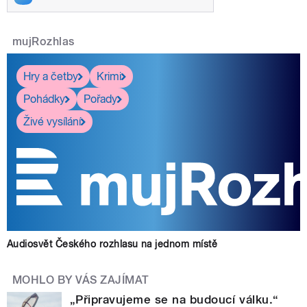
mujRozhlas
Hry a četby
Krimi
Pohádky
Pořady
Živé vysílání
Audiosvět Českého rozhlasu na jednom místě
MOHLO BY VÁS ZAJÍMAT
„Připravujeme se na budoucí válku.“