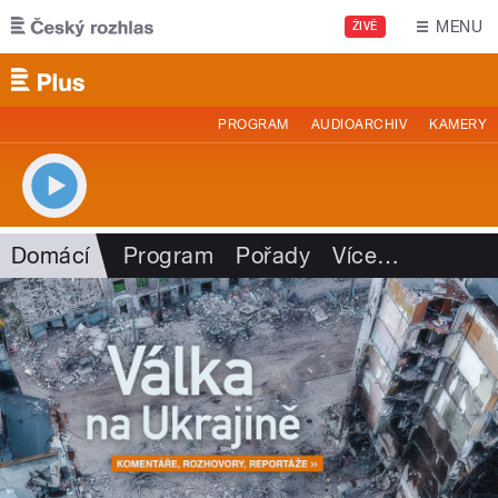
Přejít k hlavnímu obsahu
MENU
ŽIVĚ
PROGRAM
AUDIOARCHIV
KAMERY
Domácí
Program
Pořady
Více
…