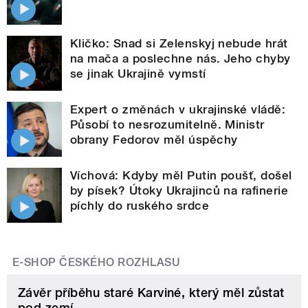
Kličko: Snad si Zelenskyj nebude hrát
na mača a poslechne nás. Jeho chyby
se jinak Ukrajině vymstí
Expert o změnách v ukrajinské vládě:
Působí to nesrozumitelně. Ministr
obrany Fedorov měl úspěchy
Víchová: Kdyby měl Putin poušť, došel
by písek? Útoky Ukrajinců na rafinerie
píchly do ruského srdce
E-SHOP ČESKÉHO ROZHLASU
Závěr příběhu staré Karviné, který měl zůstat
pod zemí