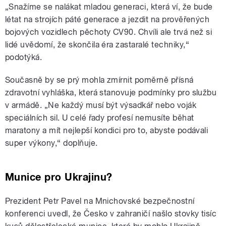
„Snažíme se nalákat mladou generaci, která ví, že bude
létat na strojích páté generace a jezdit na prověřených
bojových vozidlech pěchoty CV90. Chvíli ale trvá než si
lidé uvědomí, že skončila éra zastaralé techniky,“
podotýká.
Současně by se prý mohla zmírnit poměrně přísná
zdravotní vyhláška, která stanovuje podmínky pro službu
v armádě. „Ne každý musí být výsadkář nebo voják
speciálních sil. U celé řady profesí nemusíte běhat
maratony a mít nejlepší kondici pro to, abyste podávali
super výkony,“ doplňuje.
Munice pro Ukrajinu?
Prezident Petr Pavel na Mnichovské bezpečnostní
konferenci uvedl, že Česko v zahraničí našlo stovky tisíc