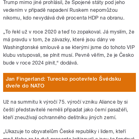
Trump mimo jiné prohlásil, že Spojené státy pod jeho
vedením v případě napadení Ruskem nepomůžou
nikomu, kdo nevydává dvě procenta HDP na obranu.
„To řekl už v roce 2020 a teď to zopakoval. Já myslím, že
má pravdu v tom, že závazky, které jsou dány ve
Washingtonské smlouvě a se kterými jsme do tohoto VIP
klubu vstupovali, se plnit musí. Pevně věřím, že je Česko
bude v roce 2024 plnit,“ dodává.
Jan Fingerland: Turecko pootevřelo Švédsku
dveře do NATO
Už na summitu k výročí 75. výročí vzniku Aliance by si
čeští představitelé neměli připadat jako černí pasažéři,
kteří zneužívají ochranného deštníku jiných zemí.
„Ukazuje to obyvatelům České republiky i lidem, kteří