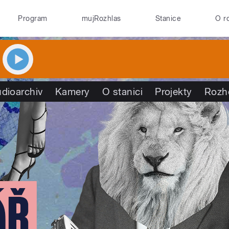
Program
mujRozhlas
Stanice
O r
dioarchiv
Kamery
O stanici
Projekty
Rozh