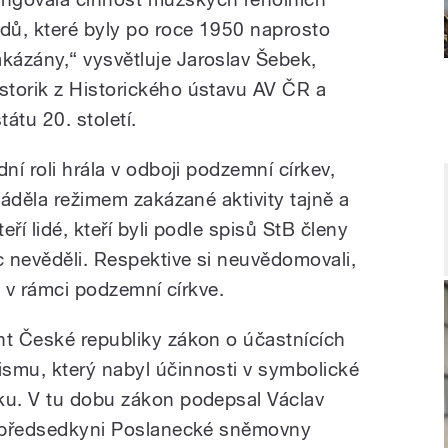
ádů, které byly po roce 1950 naprosto
akázány,“ vysvětluje Jaroslav Šebek,
istorik z Historického ústavu AV ČR a
tátu 20. století.
ní roli hrála v odboji podzemní církev,
ováděla režimem zakázané aktivity tajně a
eří lidé, kteří byli podle spisů StB členy
 nevěděli. Respektive si neuvědomovali,
ou v rámci podzemní církve.
nt České republiky zákon o účastnících
smu, který nabyl účinnosti v symbolické
ku. V tu dobu zákon podepsal Václav
ro předsedkyni Poslanecké sněmovny