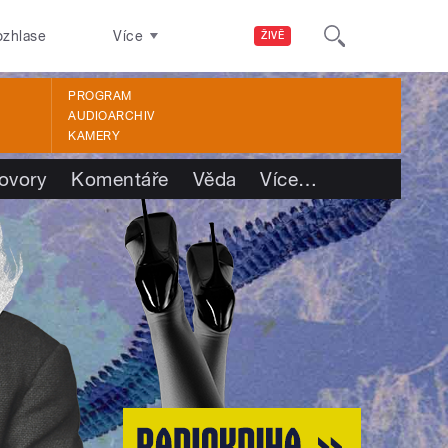
ozhlase
Více
ŽIVĚ
PROGRAM
AUDIOARCHIV
KAMERY
ovory
Komentáře
Věda
Více
…