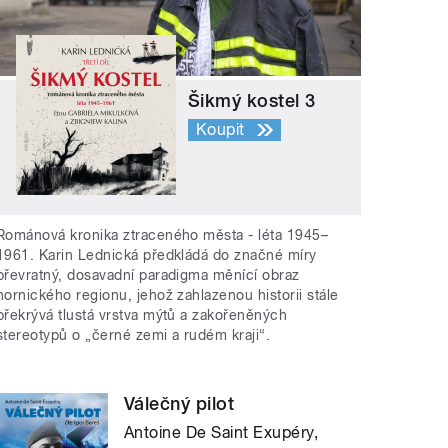
Šikmý kostel 3
Koupit
Románová kronika ztraceného města - léta 1945–
1961. Karin Lednická předkládá do značné míry
převratný, dosavadní paradigma měnící obraz
hornického regionu, jehož zahlazenou historii stále
překrývá tlustá vrstva mýtů a zakořeněných
stereotypů o „černé zemi a rudém kraji“.
Válečný pilot
Antoine De Saint Exupéry,