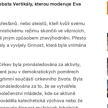
debata Vertikály, kterou moderuje Eva
 křesťanů, nebo ateistů, kteří kvůli svému
nistickému režimu skončili ve věznicích,
li jiným způsobem znevýhodněni. Přesto
ly a vyvíjely činnost, která byla vnímána
Církev byla pronásledována za aktivity,
teré jsou v demokratických poměrech
egitimní součástí církevního života. Byla
ronásledována za to, že se vytvářela
polečenství mládeže, kde se aktivně
rováděla katechetická výchova nebo že
ungovala činnost mužských řeholních