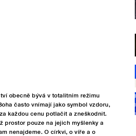
tví obecně bývá v totalitním režimu
oha často vnímají jako symbol vzdoru,
ží za každou cenu potlačit a zneškodnit.
tiž prostor pouze na jejich myšlenky a
tam nenajdeme. O církvi, o víře a o