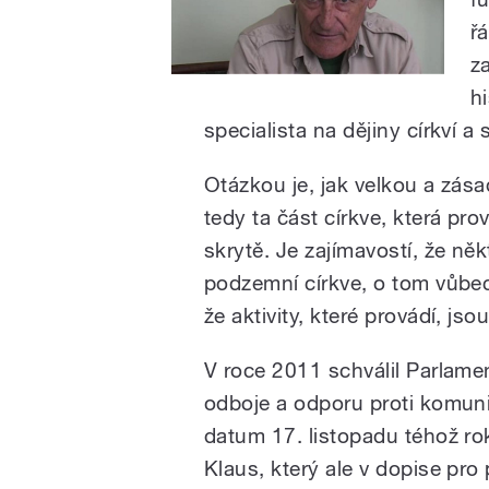
ř
z
h
specialista na dějiny církví a s
Otázkou je, jak velkou a zásad
tedy ta část církve, která pr
skrytě. Je zajímavostí, že někt
podzemní církve, o tom vůbec
že aktivity, které provádí, js
V roce 2011 schválil Parlame
odboje a odporu proti komuni
datum 17. listopadu téhož ro
Klaus, který ale v dopise p