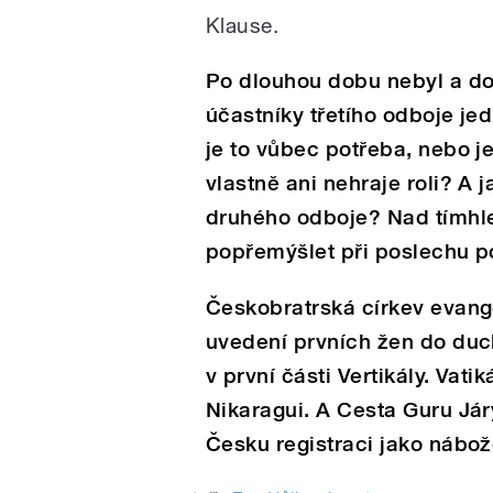
Klause.
Po dlouhou dobu nebyl a do 
účastníky třetího odboje je
je to vůbec potřeba, nebo je
vlastně ani nehraje roli? A 
druhého odboje? Nad tímhl
popřemýšlet při poslechu po
Českobratrská církev evange
uvedení prvních žen do duc
v první části Vertikály. Vati
Nikaragui. A Cesta Guru Jár
Česku registraci jako nábo