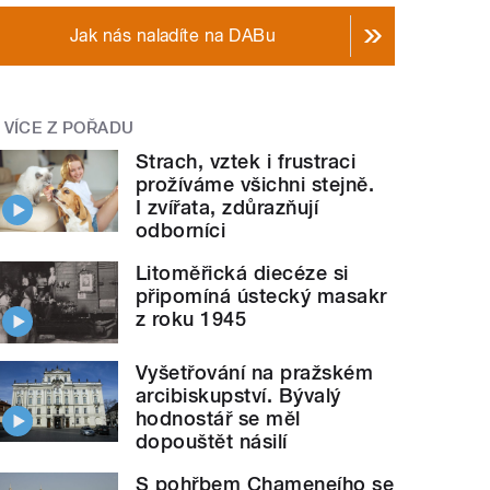
Jak nás naladíte na DABu
VÍCE Z POŘADU
Strach, vztek i frustraci
prožíváme všichni stejně.
I zvířata, zdůrazňují
odborníci
Litoměřická diecéze si
připomíná ústecký masakr
z roku 1945
Vyšetřování na pražském
arcibiskupství. Bývalý
hodnostář se měl
dopouštět násilí
S pohřbem Chameneího se