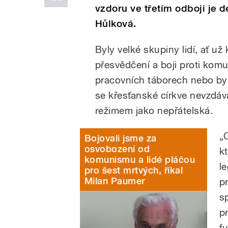
vzdoru ve třetím odboji je 
Hůlková.
Byly velké skupiny lidí, ať už
přesvědčení a boji proti komu
pracovních táborech nebo by
se křesťanské církve nevzdáva
režimem jako nepřátelská.
„
Bojovali jsme za
osvobození od
k
komunismu a lidé pláčou
l
pro šest mrtvých, říkal
Milan Paumer
p
s
p
f