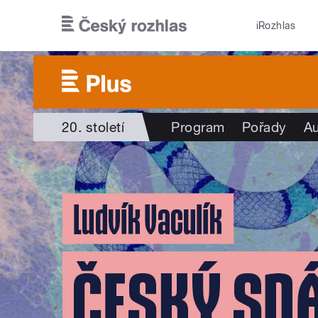
Přejít k hlavnímu obsahu
iRozhlas
20. století
Program
Pořady
Au