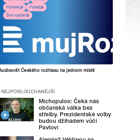
Pohádky
Pořady
Živé vysílání
Audiosvět Českého rozhlasu na jednom místě
NEJPOSLOUCHANĚJŠÍ
Michopulos: Čeká nás
občanská válka bez
střelby. Prezidentské volby
budou džihádem vůči
Pavlovi
Alergie? Většinou na