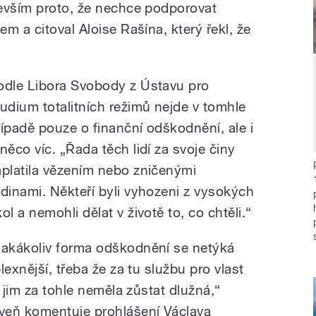
evším proto, že nechce podporovat
m a citoval Aloise Rašína, který řekl, že
odle Libora Svobody z Ústavu pro
tudium totalitních režimů nejde v tomhle
řípadě pouze o finanční odškodnění, ale i
 něco víc. „Řada těch lidí za svoje činy
aplatila vězením nebo zničenými
odinami. Někteří byli vyhozeni z vysokých
ol a nemohli dělat v životě to, co chtěli.“
Jakákoliv forma odškodnění se netýká
exnější, třeba že za tu službu pro vlast
 jim za tohle neměla zůstat dlužná,“
veň komentuje prohlášení Václava