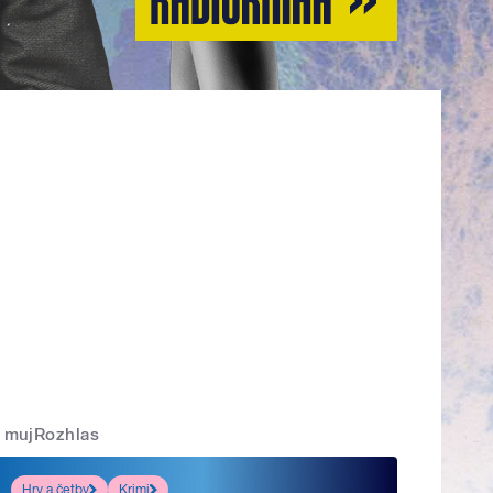
mujRozhlas
Hry a četby
Krimi