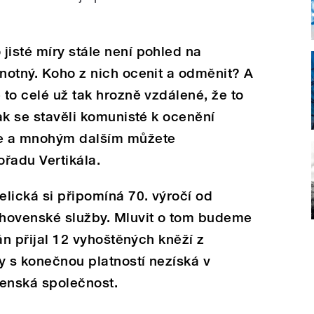
jisté míry stále není pohled na
dnotný. Koho z nich ocenit a odměnit? A
 to celé už tak hrozně vzdálené, že to
jak se stavěli komunisté k ocenění
e a mnohým dalším můžete
řadu Vertikála.
lická si připomíná 70. výročí od
hovenské služby. Mluvit o tom budeme
kán přijal 12 vyhoštěných kněží z
y s konečnou platností nezíská v
ženská společnost.