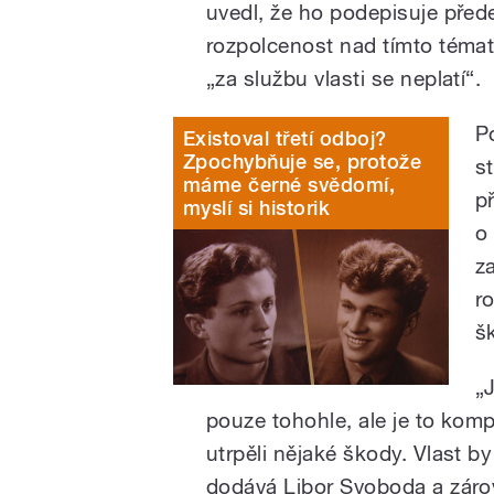
uvedl, že ho podepisuje před
rozpolcenost nad tímto témate
„za službu vlasti se neplatí“.
P
Existoval třetí odboj?
Zpochybňuje se, protože
s
máme černé svědomí,
p
myslí si historik
o
z
r
šk
„
pouze tohohle, ale je to kompl
utrpěli nějaké škody. Vlast by
dodává Libor Svoboda a záro