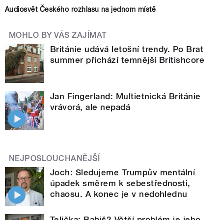
Audiosvět Českého rozhlasu na jednom místě
MOHLO BY VÁS ZAJÍMAT
Británie udává letošní trendy. Po Brat
summer přichází temnější Britishcore
Jan Fingerland: Multietnická Británie
vrávorá, ale nepadá
NEJPOSLOUCHANĚJŠÍ
Joch: Sledujeme Trumpův mentální
úpadek směrem k sebestřednosti,
chaosu. A konec je v nedohlednu
Telička: Babiš? Větší problém je jeho