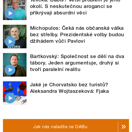
okolí. S neskutečnou arogancí se
přikrývají absurdní věci
Michopulos: Čeká nás občanská válka
bez střelby. Prezidentské volby budou
džihádem vůči Pavlovi
Bartkovský: Společnost se dělí na dva
tábory. Jeden argumentuje, druhý si
tvoří paralelní realitu
Jaké je Chorvatsko bez turistů?
Aleksandra Wojtaszeková: Fjaka
Jak nás naladíte na DABu