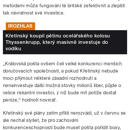
metodami může fungování té britské zefektivnit a zlepšit
tak návratnost své investice.
IROZHLAS
Křetínský koupil pětinu ocelářského kolosu
Thyssenkrupp, který masivně investuje do
vodíku
„Královská pošta ovšem čelí velké konkurenci menších
doručovacích společností, a pokud Křetínský nebude
moci přijmout některé zásadní rozhodnutí a
nenainvestuje další možná stovky milionů liber, půjde o
velice riskantní investici, z níž bude mít potíže dostat
peníze,“ hodnotí novinář.
Křetínský své plány zatím příliš nerozvádí, už v červnu se
ale nechal slyšet, že pro zachování
konkurenceschopnosti bude muset pošta pořídit boxy,