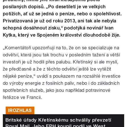
posílaných dopisů. „Po desetiletí je ve velkých
potížích, ať už se jedná o peníze, nebo o spolehlivost.
Privatizovaná je už od roku 2013, ani tak ale nebyla
schopná dosáhnout zisku,“ podotýká novinář Ivan
Kytka, který ve Spojeném království dlouhodobě žije.
„Komentátoři upozorňují na to, že on se specializuje na
odvětví, která jsou tak trochu v posledním tažení a větší
investoři je už hodili přes palubu. Křetínský si ale myslí,
že předčasně a že z těchto odvětví ještě lze vytěžit
nějaké peníze,“ uvádí s poukazem na rozsáhlé investice
do výroby energie z fosilních paliv, nebo i do základních
spotřebních služeb, jako jsou například potravinové
řetězce ve Francii.
IROZHLAS
Britské úřady Křetínskému schválily převzetí
Royal Mail. Jeho EPH koupil podíl ve West