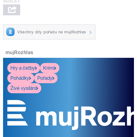
Všechny díly pořadu na mujRozhlas
mujRozhlas
Hry a četby
Krimi
Pohádky
Pořady
Živé vysílání