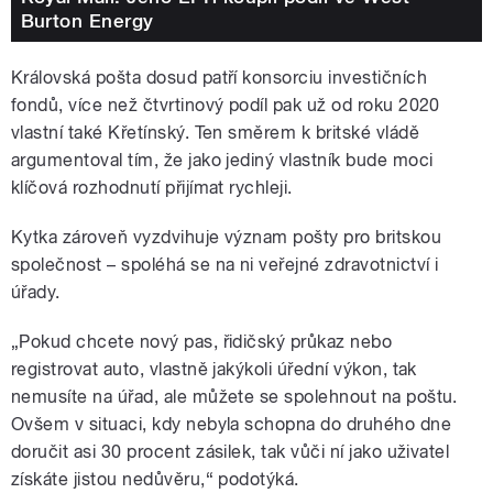
Burton Energy
Královská pošta dosud patří konsorciu investičních
fondů, více než čtvrtinový podíl pak už od roku 2020
vlastní také Křetínský. Ten směrem k britské vládě
argumentoval tím, že jako jediný vlastník bude moci
klíčová rozhodnutí přijímat rychleji.
Kytka zároveň vyzdvihuje význam pošty pro britskou
společnost – spoléhá se na ni veřejné zdravotnictví i
úřady.
„Pokud chcete nový pas, řidičský průkaz nebo
registrovat auto, vlastně jakýkoli úřední výkon, tak
nemusíte na úřad, ale můžete se spolehnout na poštu.
Ovšem v situaci, kdy nebyla schopna do druhého dne
doručit asi 30 procent zásilek, tak vůči ní jako uživatel
získáte jistou nedůvěru,“ podotýká.