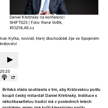
Daniel Křetínský na konferenci
SHIFTS23 | Foto: René Volfík,
iROZHLAS.cz
Ivan Kytka, novinář, který dlouhodobě žije ve Spojeném
království
25:25
Britská vláda souhlasila s tím, aby Královskou poštu
koupil český miliardář Daniel Křetínský. Instituce s
několikasetletou tradicí má v posledních letech
problémy, mimo jiné kvůli klesajícímu počtu