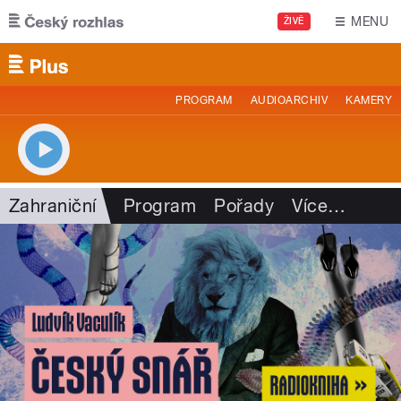
Přejít k hlavnímu obsahu
MENU
ŽIVĚ
PROGRAM
AUDIOARCHIV
KAMERY
Zahraniční
Program
Pořady
Více
…