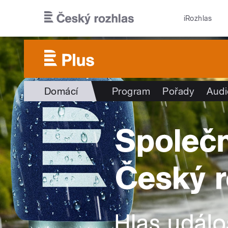
Přejít k hlavnímu obsahu
iRozhlas
Domácí
Program
Pořady
Audi