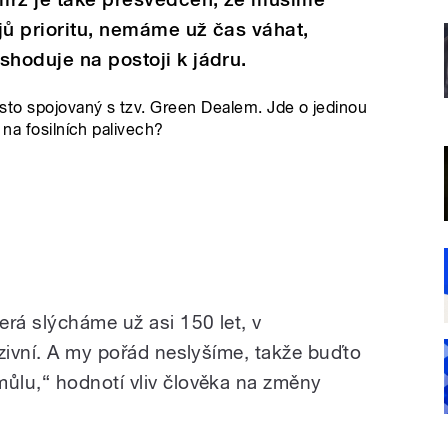
jů prioritu, nemáme už čas váhat,
shoduje na postoji k jádru.
sto spojovaný s tzv. Green Dealem. Jde o jedinou
 na fosilních palivech?
erá slýcháme už asi 150 let, v
nzivní. A my pořád neslyšíme, takže buďto
ůlu,“ hodnotí vliv člověka na změny