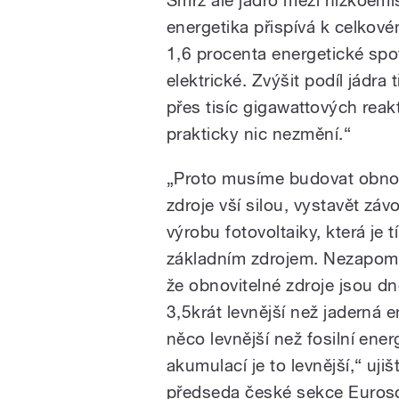
energetika přispívá k celkov
1,6 procenta energetické spo
elektrické. Zvýšit podíl jádr
přes tisíc gigawattových rea
prakticky nic nezmění.“
„Proto musíme budovat obnov
zdroje vší silou, vystavět záv
výrobu fotovoltaiky, která je t
základním zdrojem. Nezapom
že obnovitelné zdroje jsou d
3,5krát levnější než jaderná e
něco levnější než fosilní energ
akumulací je to levnější,“ ujiš
předseda české sekce
Euroso