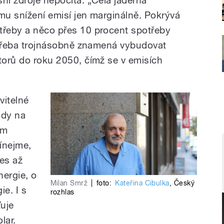
ému snížení emisí jen marginálně. Pokrývá
třeby a něco přes 10 procent spotřeby
a třeba trojnásobně znamená vybudovat
ktorů do roku 2050, čímž se v emisích
itelné
ody na
ím
ínejme,
nes až
nergie, o
Milan Smrž
|
foto:
Kateřina Cibulka
,
Český
ie. I s
rozhlas
ťuje
lar.