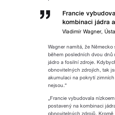
Francie vybudova
kombinaci jádra a
Vladimír Wagner, Úst
Wagner namítá, že Německo sp
během posledních dvou dnů n
jádro a fosilní zdroje. Kdyby
obnovitelných zdrojích, tak j
akumulaci na pokrytí zimních 
nejsou.“
„Francie vybudovala nízkoem
postavený na kombinaci jádr
obnovitelných zdrojů. Kromě