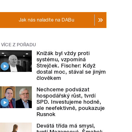
Jak nás naladíte na DABu
VÍCE Z POŘADU
Knížák byl vždy proti
systému, vzpomíná
Strejček. Fischer: Když
dostal moc, stával se jiným
člověkem
Nechceme podvázat
hospodářský růst, tvrdí
SPD. Investujeme hodně,
ale neefektivně, poukazuje
Rusnok
Devátá třída má smysl,
tvrdí Mazancová. Šmahel: