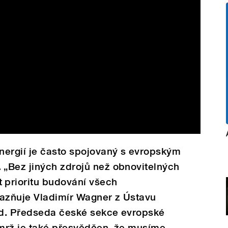
nergií je často spojovaný s evropským
„Bez jiných zdrojů než obnovitelných
prioritu budování všech
razňuje Vladimír Wagner z Ústavu
ěd. Předseda české sekce evropské
mrž je také přesvědčen, že musíme