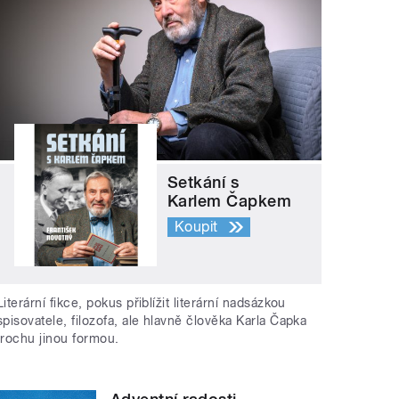
Setkání s
Karlem Čapkem
Koupit
Literární fikce, pokus přiblížit literární nadsázkou
spisovatele, filozofa, ale hlavně člověka Karla Čapka
trochu jinou formou.