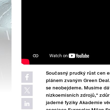
Současný prudký růst cen e
plánem zvaným Green Deal. 
se neobejdeme. Musíme dát 
nízkoemisních zdrojů,“ zdů
jaderné fyziky Akademie v
asociace Eurosolar Milan S