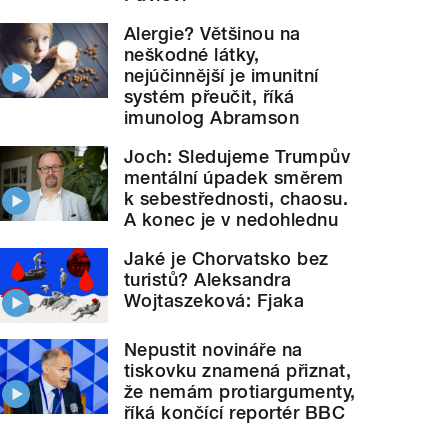
Alergie? Většinou na
neškodné látky,
nejúčinnější je imunitní
systém přeučit, říká
imunolog Abramson
Joch: Sledujeme Trumpův
mentální úpadek směrem
k sebestřednosti, chaosu.
A konec je v nedohlednu
Jaké je Chorvatsko bez
turistů? Aleksandra
Wojtaszeková: Fjaka
Nepustit novináře na
tiskovku znamená přiznat,
že nemám protiargumenty,
říká končící reportér BBC