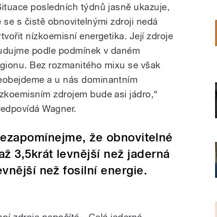
Situace posledních týdnů jasně ukazuje,
e se s čistě obnovitelnými zdroji nedá
ytvořit nízkoemisní energetika. Její zdroje
udujme podle podmínek v daném
egionu. Bez rozmanitého mixu se však
eobejdeme a u nás dominantním
ízkoemisním zdrojem bude asi jádro,“
ředpovídá Wagner.
ezapomínejme, že obnovitelné
až 3,5krát levnější než jaderná
vnější než fosilní energie.
r
ní zdroje nepočítá. „Celá jaderná