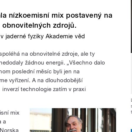
la nízkoemisní mix postavený na
 obnovitelných zdrojů.
av jaderné fyziky Akademie věd
oléhá na obnovitelné zdroje, ale ty
edodaly žádnou energii. „Všechno dalo
chom poslední měsíc byli jen na
sme vyřízení. A na dlouhodobější
inverzí technologie zatím v praxi
isní mix
a a
 Norska