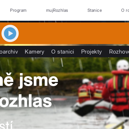
Program
mujRozhlas
Stanice
O r
oarchiv
Kamery
O stanici
Projekty
Rozhov