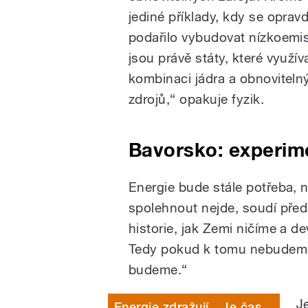
jediné příklady, kdy se oprav
podařilo vybudovat nízkoemis
jsou právě státy, které využíva
kombinaci jádra a obnoviteln
zdrojů,“ opakuje fyzik.
Bavorsko: experim
Energie bude stále potřeba, n
spolehnout nejde, soudí pře
historie, jak Zemi ničíme a d
Tedy pokud k tomu nebudeme 
budeme.“
J
Energie zdražují. „Je čas