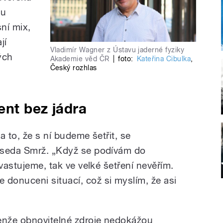
du
ní mix,
jí
Vladimír Wagner z Ústavu jaderné fyziky
ých
Akademie věd ČR
|
foto:
Kateřina Cibulka
,
Český rozhlas
ent bez jádra
a to, že s ní budeme šetřit, se
dseda Smrž. „Když se podívám do
evastujeme, tak ve velké šetření nevěřím.
donuceni situací, což si myslím, že asi
enže obnovitelné zdroje nedokážou