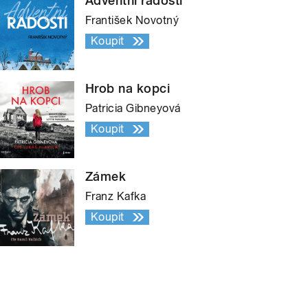
Adventní radosti
František Novotný
Koupit
Hrob na kopci
Patricia Gibneyová
Koupit
Zámek
Franz Kafka
Koupit