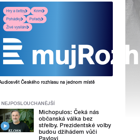
Hry a četby
Krimi
Pohádky
Pořady
Živé vysílání
Audiosvět Českého rozhlasu na jednom místě
NEJPOSLOUCHANĚJŠÍ
Michopulos: Čeká nás
občanská válka bez
střelby. Prezidentské volby
budou džihádem vůči
Pavlovi