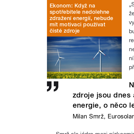
„
Ekonom: Když na
spotřebitele nedolehne
ž
zdražení energií, nebude
v
mít motivaci používat
čisté zdroje
b
r
n
n
p
N
zdroje jsou dnes 
energie, o něco le
Milan Smrž, Eurosola
Smrž ale jádro mezi nízkoemis