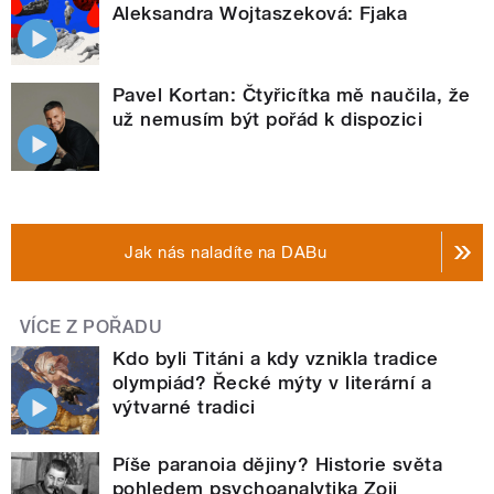
Aleksandra Wojtaszeková: Fjaka
Pavel Kortan: Čtyřicítka mě naučila, že
už nemusím být pořád k dispozici
Jak nás naladíte na DABu
VÍCE Z POŘADU
Kdo byli Titáni a kdy vznikla tradice
olympiád? Řecké mýty v literární a
výtvarné tradici
Píše paranoia dějiny? Historie světa
pohledem psychoanalytika Zoji