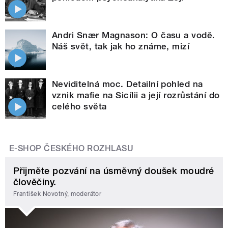
Andri Snær Magnason: O času a vodě.
Náš svět, tak jak ho známe, mizí
Neviditelná moc. Detailní pohled na
vznik mafie na Sicílii a její rozrůstání do
celého světa
E-SHOP ČESKÉHO ROZHLASU
Přijměte pozvání na úsměvný doušek moudré
člověčiny.
František Novotný, moderátor