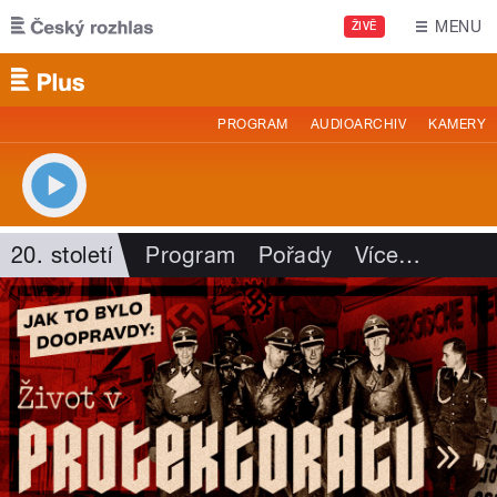
Přejít k hlavnímu obsahu
MENU
ŽIVĚ
PROGRAM
AUDIOARCHIV
KAMERY
20. století
Program
Pořady
Více
…