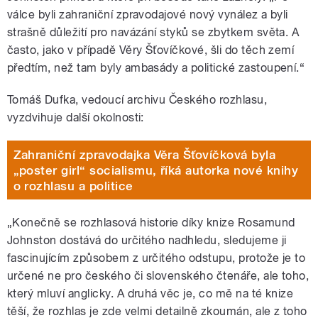
válce byli zahraniční zpravodajové nový vynález a byli
strašně důležití pro navázání styků se zbytkem světa. A
často, jako v případě Věry Šťovíčkové, šli do těch zemí
předtím, než tam byly ambasády a politické zastoupení.“
Tomáš Dufka, vedoucí archivu Českého rozhlasu,
vyzdvihuje další okolnosti:
Zahraniční zpravodajka Věra Šťovíčková byla
„poster girl“ socialismu, říká autorka nové knihy
o rozhlasu a politice
„Konečně se rozhlasová historie díky knize Rosamund
Johnston
dostává do určitého nadhledu, sledujeme ji
fascinujícím způsobem z určitého odstupu, protože je to
určené ne pro českého či slovenského čtenáře, ale toho,
který mluví anglicky. A druhá věc je, co mě na té knize
těší, že rozhlas je zde velmi detailně zkoumán, ale z toho