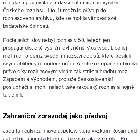
minulosti pracovala v redakci zahraničního vysílání
Českého rozhlasu. I to jí umožnilo přístup do
rozhlasového archivu, kde se mohla věnovat své
badatelské činnosti.
Podle jejích slov nebyl rozhlas v 50. letech jen
propagandistické vysílání ovlivněné Moskvou. Lidé jej
měli rádi, o čemž svědčí množství dopisů, které posílali
svým oblíbeným moderátorům. A železná opona netvořila
právě díky rozhlasovým vlnám tak striktní hradbu mezi
Západem a Východem, protože českoslovenští
posluchači si mohli naladit také rakouský rozhlas a hojně
tak činili.
Zahraniční zpravodaj jako předvoj
Jsou tu i další zajímavé aspekty, které výzkum Rosamund
Johnston přinesl a které při besedě také zazněly: „Po