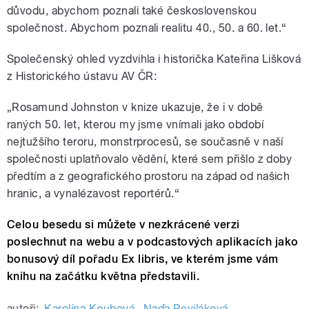
důvodu, abychom poznali také československou
společnost. Abychom poznali realitu 40., 50. a 60. let.“
Společenský ohled vyzdvihla i historička Kateřina Lišková
z Historického ústavu AV ČR:
„Rosamund J
ohnston
v knize ukazuje, že i v době
raných 50. let, kterou my jsme vnímali jako období
nejtužšího teroru, monstrprocesů, se současně v naší
společnosti uplatňovalo vědění, které sem přišlo z doby
předtím a z geografického prostoru na západ od našich
hranic, a vynalézavost reportérů.“
Celou besedu si můžete v nezkrácené verzi
poslechnut na webu a v podcastových aplikacích jako
bonusový díl pořadu Ex libris, ve kterém jsme vám
knihu na začátku května představili.
autoři:
Karolína Koubová
,
Naďa Reviláková