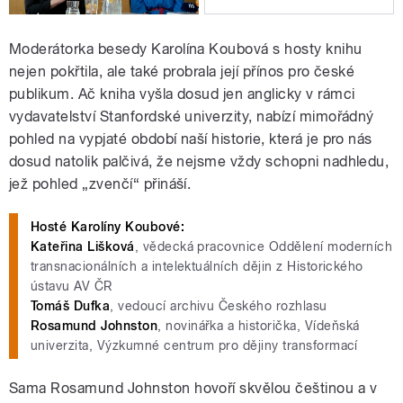
Moderátorka besedy Karolína Koubová s hosty knihu
nejen pokřtila, ale také probrala její přínos pro české
publikum. Ač kniha vyšla dosud jen anglicky v rámci
vydavatelství Stanfordské univerzity, nabízí mimořádný
pohled na vypjaté období naší historie, která je pro nás
dosud natolik palčivá, že nejsme vždy schopni nadhledu,
jež pohled „zvenčí“ přináší.
Hosté Karolíny Koubové:
Kateřina Lišková
, vědecká pracovnice Oddělení moderních
transnacionálních a intelektuálních dějin z Historického
ústavu AV ČR
Tomáš Dufka
, vedoucí archivu Českého rozhlasu
Rosamund Johnston
, novinářka a historička, Vídeňská
univerzita, Výzkumné centrum pro dějiny transformací
Sama Rosamund Johnston hovoří skvělou češtinou a v