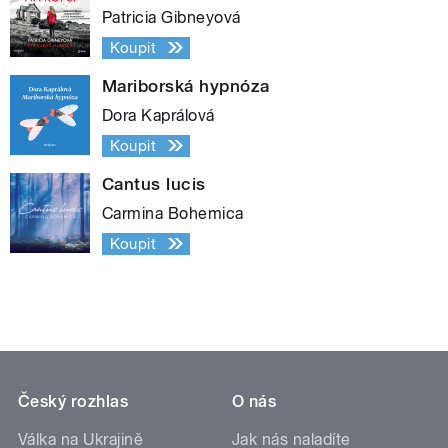
Patricia Gibneyová
Koupit
Mariborská hypnóza
Dora Kaprálová
Koupit
Cantus lucis
Carmina Bohemica
Koupit
Český rozhlas
O nás
Válka na Ukrajině
Jak nás naladíte