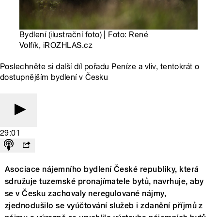
Bydlení (ilustrační foto) | Foto: René
Volfík, iROZHLAS.cz
Poslechněte si další díl pořadu Peníze a vliv, tentokrát o
dostupnějším bydlení v Česku
29:01
Asociace nájemního bydlení České republiky, která
sdružuje tuzemské pronajímatele bytů, navrhuje, aby
se v Česku zachovaly neregulované nájmy,
zjednodušilo se vyúčtování služeb i zdanění příjmů z