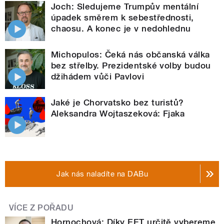
Joch: Sledujeme Trumpův mentální
úpadek směrem k sebestřednosti,
chaosu. A konec je v nedohlednu
Michopulos: Čeká nás občanská válka
bez střelby. Prezidentské volby budou
džihádem vůči Pavlovi
Jaké je Chorvatsko bez turistů?
Aleksandra Wojtaszeková: Fjaka
Jak nás naladíte na DABu
VÍCE Z POŘADU
Hornochová: Díky EET určitě vybereme