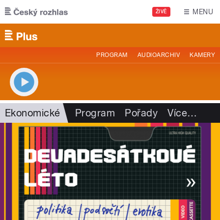
Přejít k hlavnímu obsahu
MENU
ŽIVĚ
PROGRAM
AUDIOARCHIV
KAMERY
Ekonomické
Program
Pořady
Více
…