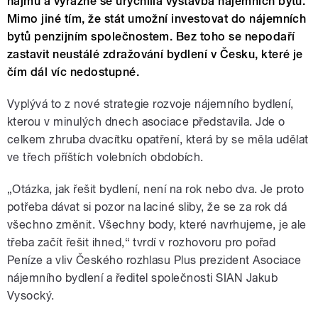
nájmu a výrazně se urychlila výstavba nájemních bytů.
Mimo jiné tím, že stát umožní investovat do nájemních
bytů penzijním společnostem. Bez toho se nepodaří
zastavit neustálé zdražování bydlení v Česku, které je
čím dál víc nedostupné.
Vyplývá to z nové strategie rozvoje nájemního bydlení,
kterou v minulých dnech asociace představila. Jde o
celkem zhruba dvacítku opatření, která by se měla udělat
ve třech příštích volebních obdobích.
„Otázka, jak řešit bydlení, není na rok nebo dva. Je proto
potřeba dávat si pozor na laciné sliby, že se za rok dá
všechno změnit. Všechny body, které navrhujeme, je ale
třeba začít řešit ihned,“ tvrdí v rozhovoru pro pořad
Peníze a vliv Českého rozhlasu Plus prezident Asociace
nájemního bydlení a ředitel společnosti SIAN Jakub
Vysocký.