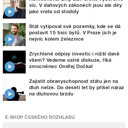
víc. V daňových zákonech jsou ale díry
jako vrata od stodoly
Stát vytipoval své pozemky, kde se dá
postavit 15 tisíc bytů. V Praze jich je
nejvíc kolem železnice
Zrychlené odpisy investic i nižší daně
všem? Vedeme ostré diskuze, říká
zmocněnec Ondřej Dočkal
Zajistit obranyschopnost státu jen na
dluh nelze. Do deseti let by přišel náraz
na dluhovou brzdu
E-SHOP ČESKÉHO ROZHLASU