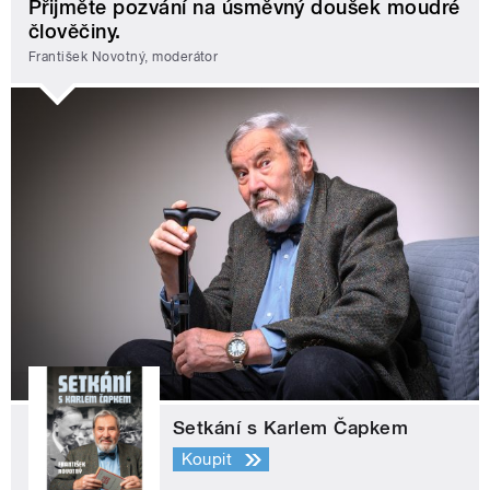
Přijměte pozvání na úsměvný doušek moudré
člověčiny.
František Novotný, moderátor
Setkání s Karlem Čapkem
Koupit