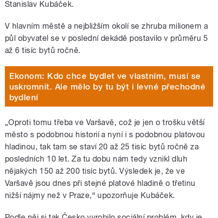
Stanislav Kubáček.
V hlavním městě a nejbližším okolí se zhruba milionem a
půl obyvatel se v poslední dekádě postavilo v průměru 5
až 6 tisíc bytů ročně.
Ekonom: Kdo chce bydlet ve vlastním, musí se
uskromnit. Ale mělo by tu být i levné přechodné
bydlení
„Oproti tomu třeba ve Varšavě, což je jen o trošku větší
město s podobnou historií a nyní i s podobnou platovou
hladinou, tak tam se staví 20 až 25 tisíc bytů ročně za
posledních 10 let. Za tu dobu nám tedy vznikl dluh
nějakých 150 až 200 tisíc bytů. Výsledek je, že ve
Varšavě jsou dnes při stejné platové hladině o třetinu
nižší nájmy než v Praze,“ upozorňuje Kubáček.
Podle něj si tak Česko vyrobilo sociální problém, kdy je