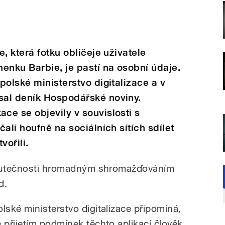
, která fotku obličeje uživatele
enku Barbie, je pastí na osobní údaje.
polské ministerstvo digitalizace a v
al deník Hospodářské noviny.
e se objevily v souvislosti s
ali houfně na sociálních sítích sdílet
vořili.
skutečnosti hromadným shromažďováním
d.
olské ministerstvo digitalizace připomíná,
e přijetím podmínek těchto aplikací člověk