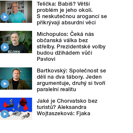
Telička: Babiš? Větší
problém je jeho okolí.
S neskutečnou arogancí se
přikrývají absurdní věci
Michopulos: Čeká nás
občanská válka bez
střelby. Prezidentské volby
budou džihádem vůči
Pavlovi
Bartkovský: Společnost se
dělí na dva tábory. Jeden
argumentuje, druhý si tvoří
paralelní realitu
Jaké je Chorvatsko bez
turistů? Aleksandra
Wojtaszeková: Fjaka