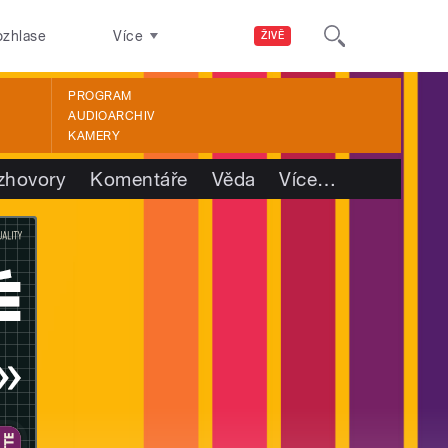
ozhlase
Více
ŽIVĚ
PROGRAM
AUDIOARCHIV
KAMERY
zhovory
Komentáře
Věda
Více
…