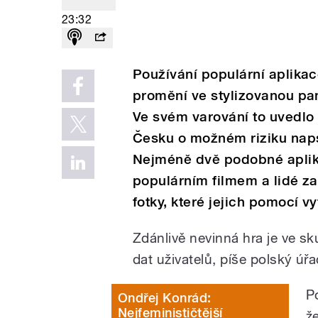
23:32
Používání populární aplikace
promění ve stylizovanou pan
Ve svém varování to uvedlo 
Česku o možném riziku naps
Nejméně dvě podobné aplikac
populárním filmem a lidé zač
fotky, které jejich pomocí vyt
Zdánlivě nevinná hra je ve 
dat uživatelů, píše polský úřa
P
Ondřej Konrád:
Nejfeminističtější
ž