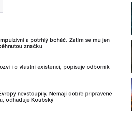
mpulzivní a potrhlý boháč. Zatím se mu jen
aběhnutou značku
zví i o vlastní existenci, popisuje odborník
Evropy nevstoupily. Nemají dobře připravené
u, odhaduje Koubský