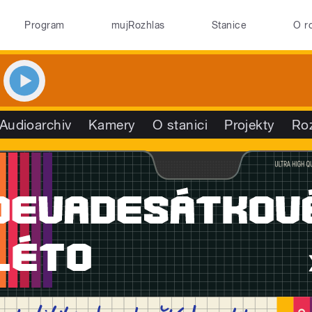
Program
mujRozhlas
Stanice
O r
Audioarchiv
Kamery
O stanici
Projekty
Ro