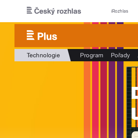
Přejít k hlavnímu obsahu
iRozhlas
Technologie
Program
Pořady