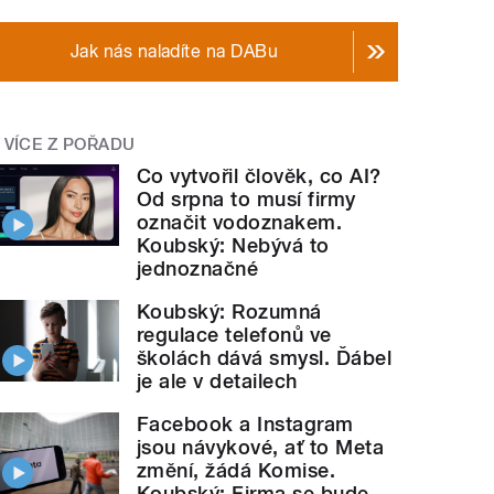
Jak nás naladíte na DABu
VÍCE Z POŘADU
Co vytvořil člověk, co AI?
Od srpna to musí firmy
označit vodoznakem.
Koubský: Nebývá to
jednoznačné
Koubský: Rozumná
regulace telefonů ve
školách dává smysl. Ďábel
je ale v detailech
Facebook a Instagram
jsou návykové, ať to Meta
změní, žádá Komise.
Koubský: Firma se bude