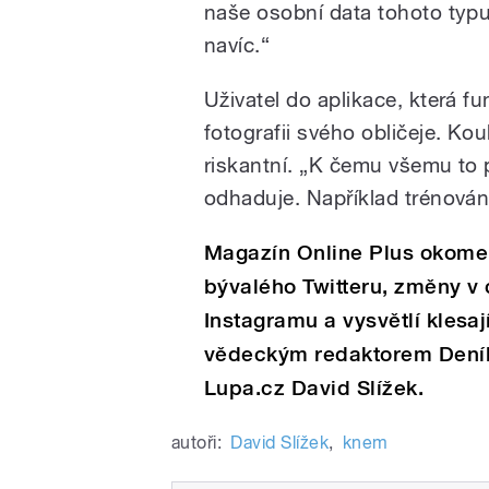
naše osobní data tohoto typu 
navíc.“
Uživatel do aplikace, která f
fotografii svého obličeje. K
riskantní. „K čemu všemu to 
odhaduje. Například trénován
Magazín Online Plus okoment
bývalého Twitteru, změny v
Instagramu a vysvětlí klesaj
vědeckým redaktorem Deníku
Lupa.cz David Slížek.
autoři:
David Slížek
,
knem