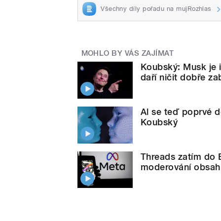
Všechny díly pořadu na mujRozhlas
MOHLO BY VÁS ZAJÍMAT
Koubský: Musk je i
daří ničit dobře z
Al se teď poprvé do
Koubský
Threads zatím do 
moderování obsah