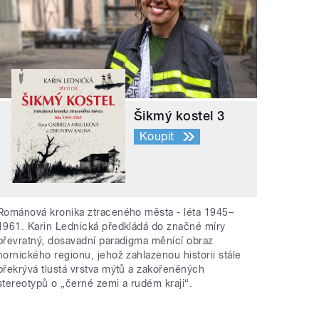
Šikmý kostel 3
Koupit
Románová kronika ztraceného města - léta 1945–
1961. Karin Lednická předkládá do značné míry
převratný, dosavadní paradigma měnící obraz
hornického regionu, jehož zahlazenou historii stále
překrývá tlustá vrstva mýtů a zakořeněných
stereotypů o „černé zemi a rudém kraji“.