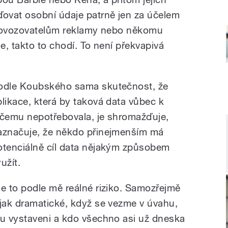
ovat osobní údaje patrně jen za účelem
provozovatelům reklamy nebo někomu
, takto to chodí. To není překvapivá
odle Koubského sama skutečnost, že
plikace, která by taková data vůbec k
ičemu nepotřebovala, je shromažďuje,
aznačuje, že někdo přinejmenším má
otenciálně cíl data nějakým způsobem
užít.
Je to podle mě reálné riziko. Samozřejmě
ijak dramatické, když se vezme v úvahu,
u vystaveni a kdo všechno asi už dneska