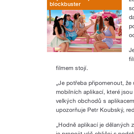
blockbuster
so
d
p
o
J
f
filmem stojí.
„Je potřeba připomenout, že
mobilních aplikací, které jsou
velkých obchodů s aplikacemi
upozorňuje Petr Koubský, re
„Hodně aplikací je dělaných 
je propojit váš obličej s pod