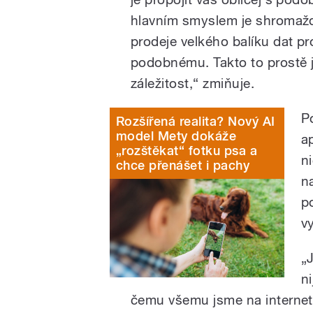
hlavním smyslem je shromažď
prodeje velkého balíku dat 
podobnému. Takto to prostě je
záležitost,“ zmiňuje.
P
Rozšířená realita? Nový AI
model Mety dokáže
a
„rozštěkat“ fotku psa a
n
chce přenášet i pachy
n
p
vy
„
n
čemu všemu jsme na internet