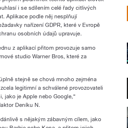
uhlasí i se sdílením celé řady citlivých
at. Aplikace podle něj nesplňují
ožadavky nařízení GDPR, které v Evropě
chranu osobních údajů upravuje.
ednu z aplikací přitom provozuje samo
ilmové studio Warner Bros, které za
 úplně stejně se chová mnoho zejména
 zcela legitimní a schválené provozovateli
, jako je Apple nebo Google,“
daktor Deníku N.
zdánlivě s nějakým zábavným cílem, jako
obou Barbie nebo Kena, a přitom jejich