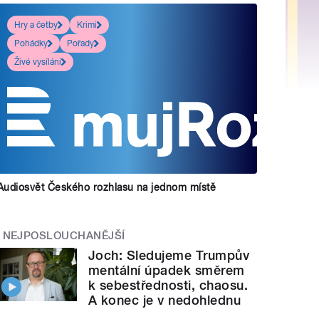
Hry a četby
Krimi
Pohádky
Pořady
Živé vysílání
Audiosvět Českého rozhlasu na jednom místě
NEJPOSLOUCHANĚJŠÍ
Joch: Sledujeme Trumpův
mentální úpadek směrem
k sebestřednosti, chaosu.
A konec je v nedohlednu