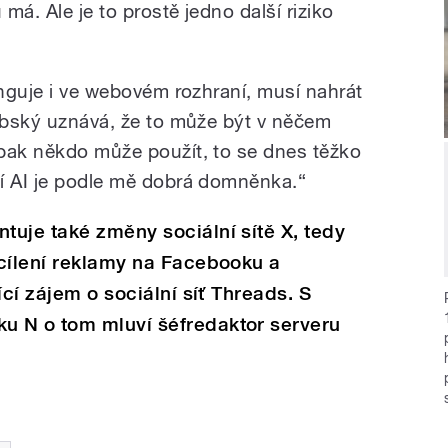
má. Ale je to prostě jedno další riziko
unguje i ve webovém rozhraní, musí nahrát
oubský uznává, že to může být v něčem
pak někdo může použít, to se dnes těžko
í AI je podle mě dobrá domněnka.“
uje také změny sociální sítě X, tedy
 cílení reklamy na Facebooku a
ící zájem o sociální síť Threads. S
 N o tom mluví šéfredaktor serveru