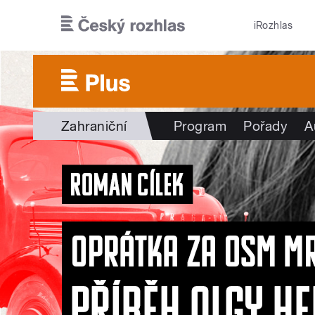
Přejít k hlavnímu obsahu
iRozhlas
Zahraniční
Program
Pořady
A