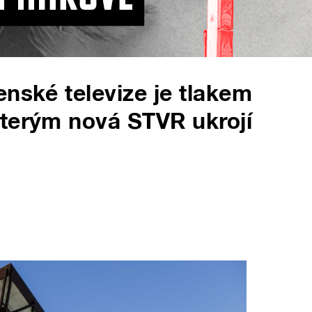
enské televize je tlakem
kterým nová STVR ukrojí