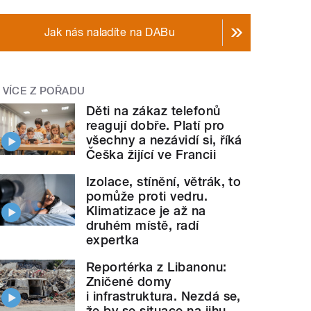
Jak nás naladíte na DABu
VÍCE Z POŘADU
Děti na zákaz telefonů
reagují dobře. Platí pro
všechny a nezávidí si, říká
Češka žijící ve Francii
Izolace, stínění, větrák, to
pomůže proti vedru.
Klimatizace je až na
druhém místě, radí
expertka
Reportérka z Libanonu:
Zničené domy
i infrastruktura. Nezdá se,
že by se situace na jihu