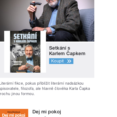
Setkání s
Karlem Čapkem
Koupit
Literární fikce, pokus přiblížit literární nadsázkou
spisovatele, filozofa, ale hlavně člověka Karla Čapka
trochu jinou formou.
Dej mi pokoj