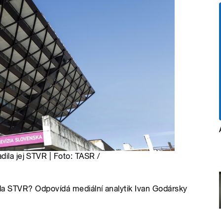
dila jej STVR | Foto: TASR /
řila STVR? Odpovídá mediální analytik Ivan Godársky