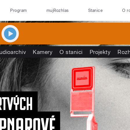
Program
mujRozhlas
Stanice
O r
udioarchiv
Kamery
O stanici
Projekty
Rozh