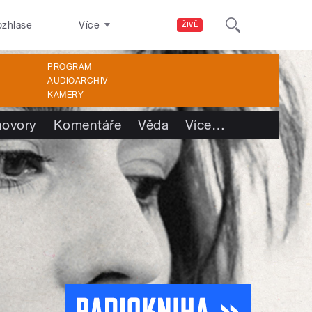
ozhlase
Více
ŽIVĚ
PROGRAM
AUDIOARCHIV
KAMERY
ovory
Komentáře
Věda
Více
…