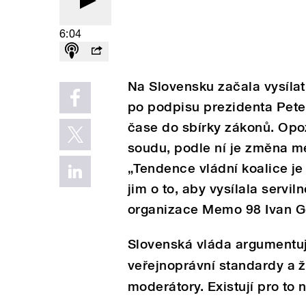
6:04
Na Slovensku začala vysíla
po podpisu prezidenta Pete
čase do sbírky zákonů. Opo
soudu, podle ní je změna mé
„Tendence vládní koalice je 
jim o to, aby vysílala servil
organizace Memo 98 Ivan G
Slovenská vláda argumentuj
veřejnoprávní standardy a 
moderátory. Existují pro to 