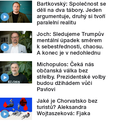
Bartkovský: Společnost se
dělí na dva tábory. Jeden
argumentuje, druhý si tvoří
paralelní realitu
Joch: Sledujeme Trumpův
mentální úpadek směrem
k sebestřednosti, chaosu.
A konec je v nedohlednu
Michopulos: Čeká nás
občanská válka bez
střelby. Prezidentské volby
budou džihádem vůči
Pavlovi
Jaké je Chorvatsko bez
turistů? Aleksandra
Wojtaszeková: Fjaka