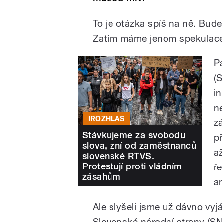
To je otázka spíš na ně. Bud
Zatím máme jenom spekulace
P
(
i
n
IROZHLAS
z
Stávkujeme za svobodu
p
slova, zní od zaměstnanců
a
slovenské RTVS.
Protestují proti vládním
ře
zásahům
a
Ale slyšeli jsme už dávno vy
Slovenské národní strany (SNS