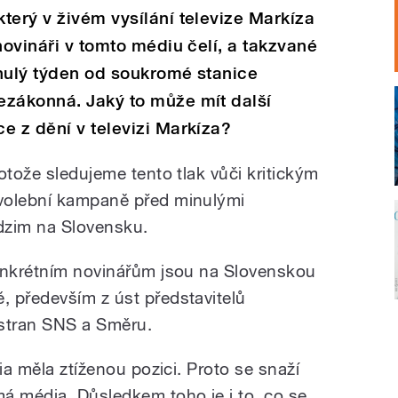
terý v živém vysílání televize Markíza
novináři v tomto médiu čelí, a takzvané
inulý týden od soukromé stanice
ezákonná. Jaký to může mít další
e z dění v televizi Markíza?
otože sledujeme tento tlak vůči kritickým
volební kampaně před minulými
dzim na Slovensku.
konkrétním novinářům jsou na Slovenskou
 především z úst představitelů
 stran SNS a Směru.
ia měla ztíženou pozici. Proto se snaží
á média. Důsledkem toho je i to, co se