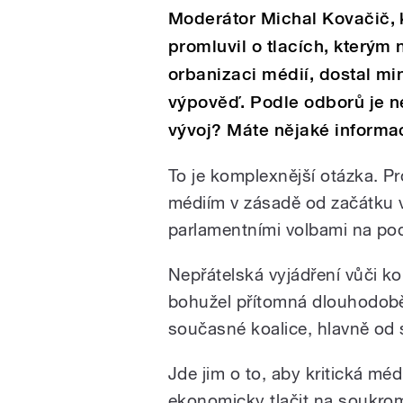
Moderátor Michal Kovačič, k
promluvil o tlacích, kterým 
orbanizaci médií, dostal m
výpověď. Podle odborů je n
vývoj? Máte nějaké informac
To je komplexnější otázka. Pr
médiím v zásadě od začátku 
parlamentními volbami na po
Nepřátelská vyjádření vůči 
bohužel přítomná dlouhodobě,
současné koalice, hlavně od
Jde jim o to, aby kritická méd
ekonomicky tlačit na soukrom