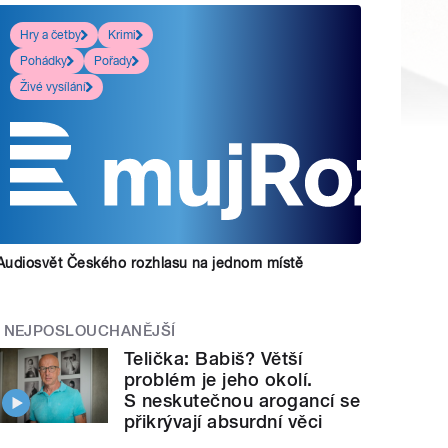
Hry a četby
Krimi
Pohádky
Pořady
Živé vysílání
Audiosvět Českého rozhlasu na jednom místě
NEJPOSLOUCHANĚJŠÍ
Telička: Babiš? Větší
problém je jeho okolí.
S neskutečnou arogancí se
přikrývají absurdní věci