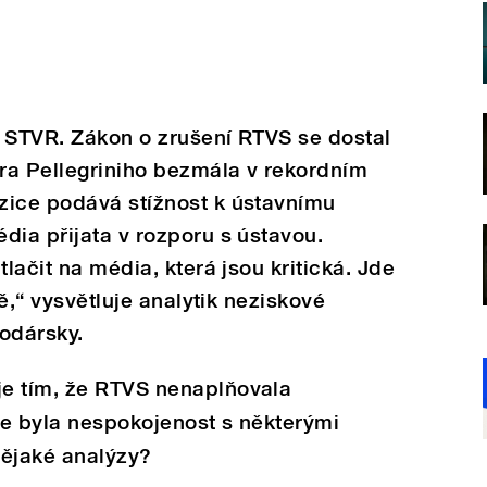
t STVR. Zákon o zrušení RTVS se dostal
ra Pellegriniho bezmála v rekordním
zice podává stížnost k ústavnímu
dia přijata v rozporu s ústavou.
tlačit na média, která jsou kritická. Jde
ně,“ vysvětluje analytik neziskové
odársky.
e tím, že RTVS nenaplňovala
že byla nespokojenost s některými
nějaké analýzy?