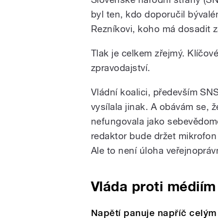
byl ten, kdo doporučil býval
Rezníkovi, koho má dosadit z
Tlak je celkem zřejmý. Klíčo
zpravodajství.
Vládní koalici, především SNS
vysílala jinak. A obávám se, že
nefungovala jako sebevědomé
redaktor bude držet mikrofon 
Ale to není úloha veřejnoprá
Vláda proti médiím
Napětí panuje napříč celým