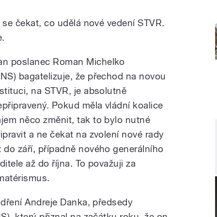
e se čekat, co udělá nové vedení STVR.
.
an poslanec
Roman Michelko
SNS)
bagatelizuje, že přechod na novou
nstituci, na STVR, je absolutně
epřipravený. Pokud měla vládní koalice
ájem něco změnit, tak to bylo nutné
řipravit a ne čekat na zvolení nové rady
ž do září, případně nového generálního
ditele až do října. To považuji za
matérismus.
jádření Andreje Danka, předsedy
), který přiznal na začátku roku, že on