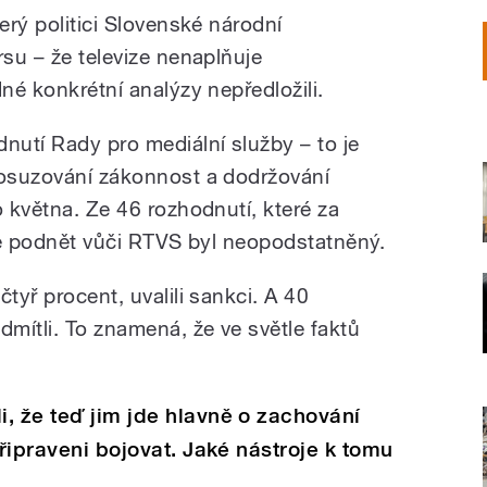
erý politici
Slovenské národní
rsu – že televize nenaplňuje
dné konkrétní analýzy nepředložili.
nutí Rady pro mediální služby – to je
posuzování zákonnost a dodržování
o května. Ze 46 rozhodnutí, které za
 že podnět vůči RTVS byl neopodstatněný.
tyř procent, uvalili sankci. A 40
dmítli. To znamená, že ve světle faktů
, že teď jim jde hlavně o zachování
připraveni bojovat. Jaké nástroje k tomu