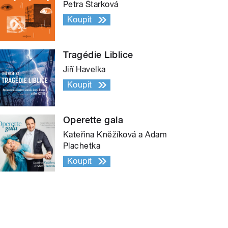
Petra Štarková
Koupit
Tragédie Liblice
Jiří Havelka
Koupit
Operette gala
Kateřina Kněžíková a Adam
Plachetka
Koupit