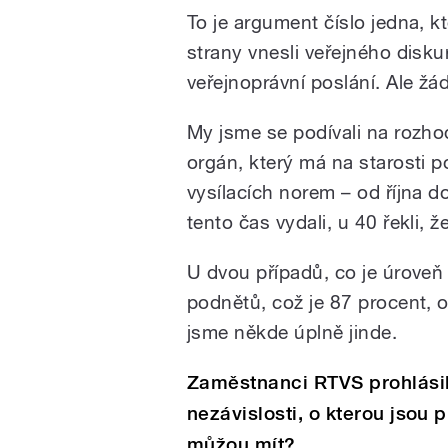
To je argument číslo jedna, kt
strany
vnesli veřejného disku
veřejnoprávní poslání. Ale žá
My jsme se podívali na rozhod
orgán, který má na starosti 
vysílacích norem – od října d
tento čas vydali, u 40 řekli,
U dvou případů, co je úroveň č
podnětů, což je 87 procent, o
jsme někde úplně jinde.
Zaměstnanci RTVS prohlásili
nezávislosti, o kterou jsou 
můžou mít?