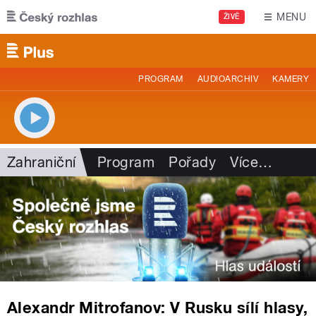
Přejít k hlavnímu obsahu
MENU
ŽIVĚ
PROGRAM
AUDIOARCHIV
KAMERY
Zahraniční
Program
Pořady
Více
…
Alexandr Mitrofanov: V Rusku sílí hlasy,