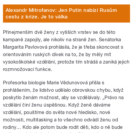
Alexandr Mitrofanov: Jen Putin nabízí Rusům
cestu z krize. Je to válka
Přinejmenším dvě ženy z vyšších vrstev se do této
kampaně zapojily, ale nikoliv na straně žen. Senátorka
Margarita Pavlovová prohlásila, že je třeba skoncovat s
orientováním ruských dívek na to, že by měly mít
vysokoškolské vzdělání, protože tím strádá a zaniká jejich
rozmnožovací funkce.
Profesorka biologie Marie Vědunovová přišla s
prohlášením, že lidstvo udělalo obrovskou chybu, když
poskytlo ženám možnost, aby se vzdělávaly. „Právo na
vzdělání činí ženu úspěšnou. Když ženě dáváme
vzdělání, pouštíme do světa nové hledisko, nové
možnosti, multitasking a to všechno odvádí ženu od
rodiny… Kdo ale potom bude rodit děti, kdo o ně bude