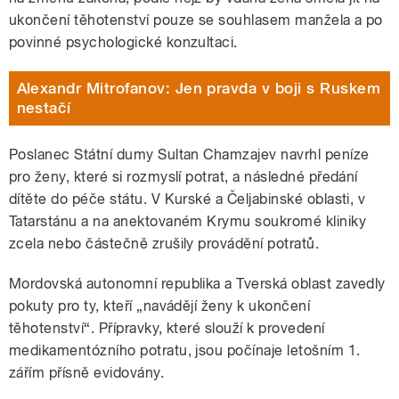
ukončení těhotenství pouze se souhlasem manžela a po
povinné psychologické konzultaci.
Alexandr Mitrofanov: Jen pravda v boji s Ruskem
nestačí
Poslanec Státní dumy Sultan Chamzajev navrhl peníze
pro ženy, které si rozmyslí potrat, a následné předání
dítěte do péče státu. V Kurské a Čeljabinské oblasti, v
Tatarstánu a na anektovaném Krymu soukromé kliniky
zcela nebo částečně zrušily provádění potratů.
Mordovská autonomní republika a Tverská oblast zavedly
pokuty pro ty, kteří „navádějí ženy k ukončení
těhotenství“. Přípravky, které slouží k provedení
medikamentózního potratu, jsou počínaje letošním 1.
zářím přísně evidovány.