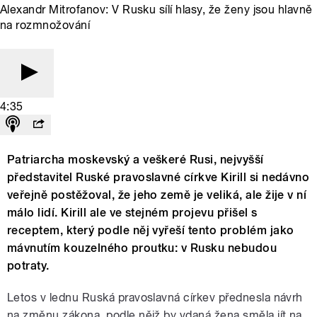
Alexandr Mitrofanov: V Rusku sílí hlasy, že ženy jsou hlavně
na rozmnožování
4:35
Patriarcha moskevský a veškeré Rusi, nejvyšší
představitel Ruské pravoslavné církve Kirill si nedávno
veřejně postěžoval, že jeho země je veliká, ale žije v ní
málo lidí. Kirill ale ve stejném projevu přišel s
receptem, který podle něj vyřeší tento problém jako
mávnutím kouzelného proutku: v Rusku nebudou
potraty.
Letos v lednu Ruská pravoslavná církev přednesla návrh
na změnu zákona, podle nějž by vdaná žena směla jít na