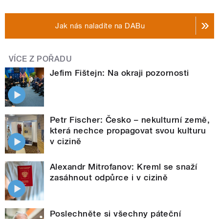
Jak nás naladíte na DABu
VÍCE Z POŘADU
Jefim Fištejn: Na okraji pozornosti
Petr Fischer: Česko – nekulturní země,
která nechce propagovat svou kulturu
v cizině
Alexandr Mitrofanov: Kreml se snaží
zasáhnout odpůrce i v cizině
Poslechněte si všechny páteční