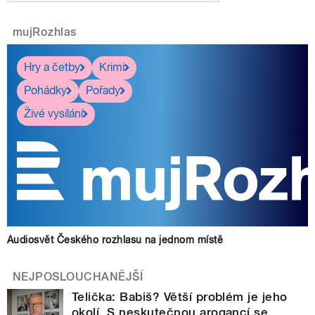
mujRozhlas
Hry a četby
Krimi
Pohádky
Pořady
Živé vysílání
Audiosvět Českého rozhlasu na jednom místě
NEJPOSLOUCHANĚJŠÍ
Telička: Babiš? Větší problém je jeho
okolí. S neskutečnou arogancí se