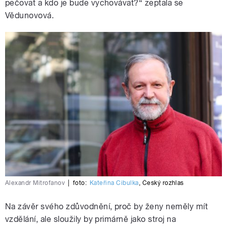
pečovat a kdo je bude vychovávat?“ zeptala se
Vědunovová.
Alexandr Mitrofanov
|
foto:
Kateřina Cibulka
,
Český rozhlas
Na závěr svého zdůvodnění, proč by ženy neměly mít
vzdělání, ale sloužily by primárně jako stroj na