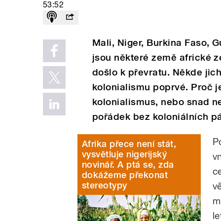
53:52
Mali, Niger, Burkina Faso, 
jsou některé země africké z
došlo k převratu. Někde jic
kolonialismu poprvé. Proč j
kolonialismus, nebo snad n
pořádek bez koloniálních p
P
Afrika přece není stát,
vysvětluje nigerijský
v
novinář. A ptá se, zda
ce
dokážeme překonat
stereotypy
v
m
l