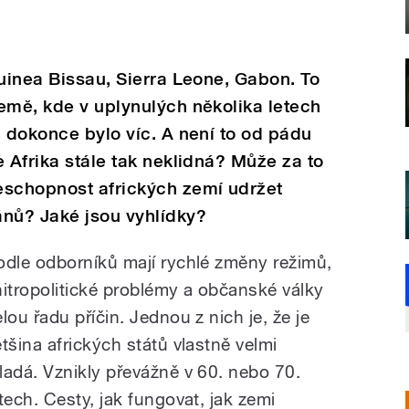
Guinea Bissau, Sierra Leone, Gabon. To
emě, kde v uplynulých několika letech
h dokonce bylo víc. A není to od pádu
e Afrika stále tak neklidná? Může za to
eschopnost afrických zemí udržet
ánů? Jaké jsou vyhlídky?
odle odborníků mají rychlé změny režimů,
nitropolitické problémy a občanské války
lou řadu příčin. Jednou z nich je, že je
ětšina afrických států vlastně velmi
ladá. Vznikly převážně v 60. nebo 70.
etech. Cesty, jak fungovat, jak zemi