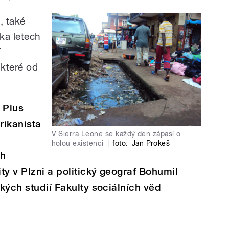
, také
ka letech
í
 které od
 Plus
rikanista
V Sierra Leone se každý den zápasí o
holou existenci
|
foto:
Jan Prokeš
ch
ty v Plzni a politický geograf Bohumil
ckých studií Fakulty sociálních věd