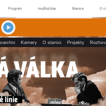
Program
mujRozhlas
Stanice
O r
oarchiv
Kamery
O stanici
Projekty
Rozhov