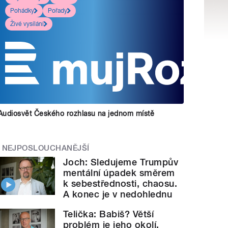
Pohádky
Pořady
Živé vysílání
Audiosvět Českého rozhlasu na jednom místě
NEJPOSLOUCHANĚJŠÍ
Joch: Sledujeme Trumpův
mentální úpadek směrem
k sebestřednosti, chaosu.
A konec je v nedohlednu
Telička: Babiš? Větší
problém je jeho okolí.