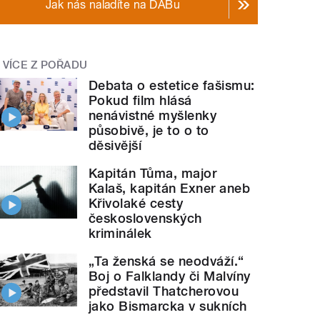
Jak nás naladíte na DABu
VÍCE Z POŘADU
Debata o estetice fašismu:
Pokud film hlásá
nenávistné myšlenky
působivě, je to o to
děsivější
Kapitán Tůma, major
Kalaš, kapitán Exner aneb
Křivolaké cesty
československých
kriminálek
„Ta ženská se neodváží.“
Boj o Falklandy či Malvíny
představil Thatcherovou
jako Bismarcka v sukních