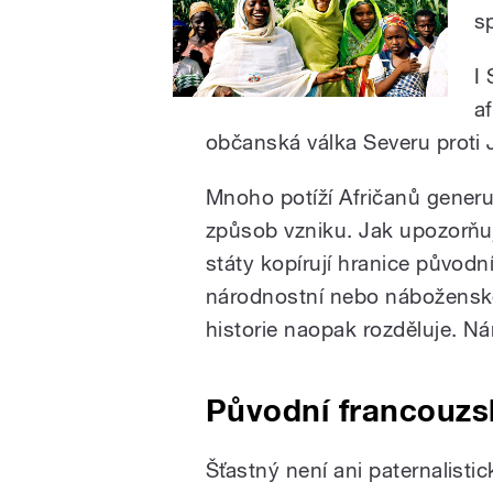
s
I
a
občanská válka Severu proti 
Mnoho potíží Afričanů generu
způsob vzniku. Jak upozorňu
státy kopírují hranice původní
národnostní nebo náboženské
historie naopak rozděluje. Ná
Původní francouzs
Šťastný není ani paternalistic