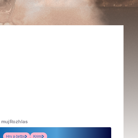
mujRozhlas
Hry a četby
Krimi