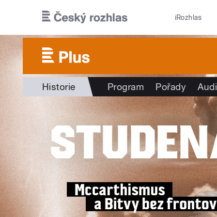
Přejít k hlavnímu obsahu
iRozhlas
Historie
Program
Pořady
Audi