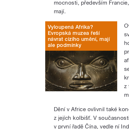
mocnosti, především Francie
mají.
O
Vyloupená Afrika?
Evropská muzea řeší
s
návrat cizího umění, mají
h
ale podmínky
p
a
s
k
z
m
Dění v Africe ovlivnil také ko
z jejích kolbišť. V současnosti
v první řadě Čína, vedle ní Ind