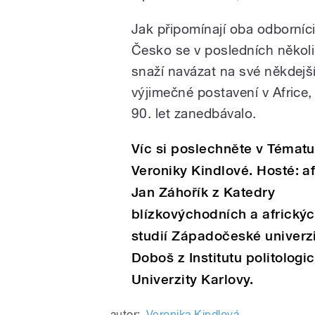
Jak připomínají oba odborníci
Česko se v posledních několi
snaží navázat na své někdejš
výjimečné postavení v Africe,
90. let zanedbávalo.
Víc si poslechněte v Tématu
Veroniky Kindlové. Hosté: af
Jan Záhořík z Katedry
blízkovýchodních a africký
studií Západočeské univerzi
Doboš z Institutu politologi
Univerzity Karlovy.
autor:
Veronika Kindlová