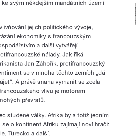
, ke svým někdejším mandátních území
vlivňování jejich politického vývoje,
vázání ekonomiky s francouzským
ospodářstvím a další vytvářejí
rotifrancouzské nálady. Jak říká
frikanista Jan Záhořík, protifrancouzský
entiment se v mnoha těchto zemích „dá
rájet“. A právě snaha vymanit se zcela
 francouzského vlivu je motorem
nohých převratů.
nec studené války. Afrika byla totiž jedním
 se o kontinent Afriku zajímají noví hráči:
ie, Turecko a další.