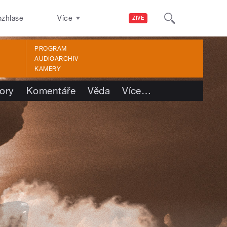
ozhlase
Více
ŽIVĚ
PROGRAM
AUDIOARCHIV
KAMERY
ory
Komentáře
Věda
Více
…