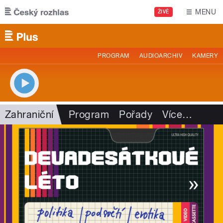
Přejít k hlavnímu obsahu
MENU
ŽIVĚ
PROGRAM
AUDIOARCHIV
KAMERY
Zahraniční
Program
Pořady
Více
…