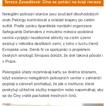
Tereza Zavadilová: Čína se potácí na kraji recese
Nelegální policejní stanice jsou součástí dlouhodobých
snah Pekingu kontrolovat a ovládat krajany po celém
světě. Podle zprávy španělské nevládní organizace
Safeguards Defenders z minulého měsíce podobná
centra vyvíjející nezákonné aktivity na cizím území
existují v několika desítkách zemí, z toho v tuctu členů
Evropské unie. Deník N ve spolupráci s projektem
českých sinologů Sinopsis doložil, že dvě taková působí i
v Praze.
Pekingské úřady rozehrávají kartu se dvěma stranami,
když existenci nelegálních policejních center v zahraničí
popírají a zároveň prohlašují, že jde o instituce, které
poskytují užitečné služby krajanům nebo napomáhají, aby
se do Číny vrátili pachatelé trestných činů.