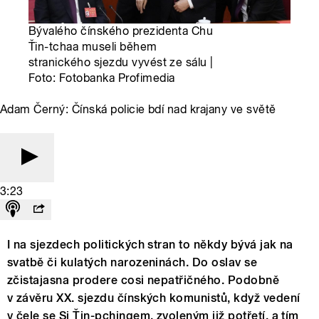
Bývalého čínského prezidenta Chu
Ťin-tchaa museli během
stranického sjezdu vyvést ze sálu |
Foto: Fotobanka Profimedia
Adam Černý: Čínská policie bdí nad krajany ve světě
3:23
I na sjezdech politických stran to někdy bývá jak na
svatbě či kulatých narozeninách. Do oslav se
zčistajasna prodere cosi nepatřičného. Podobně
v závěru XX. sjezdu čínských komunistů, když vedení
v čele se Si Ťin-pchingem, zvoleným již potřetí, a tím