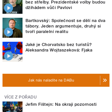
bez střelby. Prezidentské volby budou
džihádem vůči Pavlovi
Bartkovský: Společnost se dělí na dva
tábory. Jeden argumentuje, druhý si
tvoří paralelní realitu
Jaké je Chorvatsko bez turistů?
Aleksandra Wojtaszeková: Fjaka
Jak nás naladíte na DABu
VÍCE Z POŘADU
Jefim Fištejn: Na okraji pozornosti