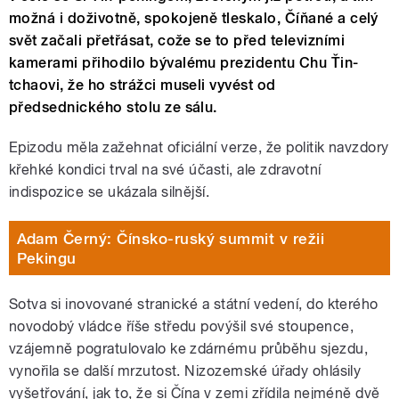
možná i doživotně, spokojeně tleskalo, Číňané a celý
svět začali přetřásat, cože se to před televizními
kamerami přihodilo bývalému prezidentu Chu Ťin-
tchaovi, že ho strážci museli vyvést od
předsednického stolu ze sálu.
Epizodu měla zažehnat oficiální verze, že politik navzdory
křehké kondici trval na své účasti, ale zdravotní
indispozice se ukázala silnější.
Adam Černý: Čínsko-ruský summit v režii
Pekingu
Sotva si inovované stranické a státní vedení, do kterého
novodobý vládce říše středu povýšil své stoupence,
vzájemně pogratulovalo ke zdárnému průběhu sjezdu,
vynořila se další mrzutost. Nizozemské úřady ohlásily
vyšetřování, jak to, že si Čína v zemi zřídila nejméně dvě