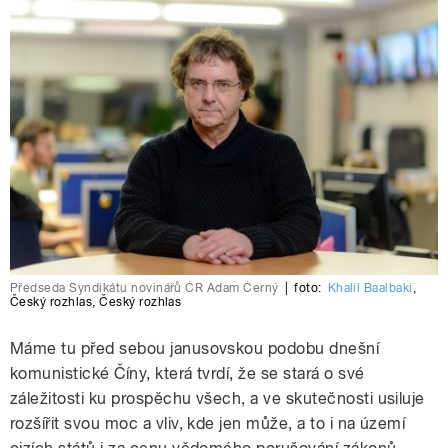
Předseda Syndikátu novinářů ČR Adam Černý
|
foto:
Khalil Baalbaki
,
Český rozhlas
,
Český rozhlas
Máme tu před sebou janusovskou podobu dnešní
komunistické Číny, která tvrdí, že se stará o své
záležitosti ku prospěchu všech, a ve skutečnosti usiluje
rozšířit svou moc a vliv, kde jen může, a to i na území