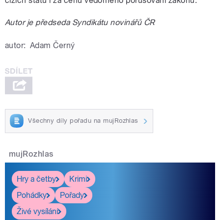
cizích států i za cenu vědomého porušování zákonů.
Autor je předseda Syndikátu novinářů ČR
autor:
Adam Černý
Všechny díly pořadu na mujRozhlas
mujRozhlas
Hry a četby
Krimi
Pohádky
Pořady
Živé vysílání