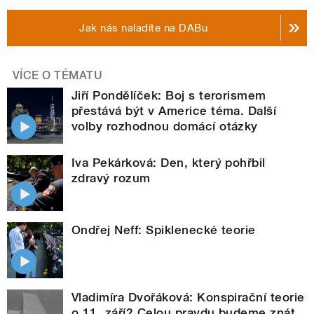
Jak nás naladíte na DABu
VÍCE O TÉMATU
Jiří Pondělíček: Boj s terorismem
přestává být v Americe téma. Další
volby rozhodnou domácí otázky
Iva Pekárková: Den, který pohřbil
zdravý rozum
Ondřej Neff: Spiklenecké teorie
Vladimíra Dvořáková: Konspirační teorie
o 11. září? Celou pravdu budeme znát