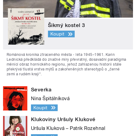
Šikmý kostel 3
Koupit
Románová kronika ztraceného města - léta 1945–1961. Karin
Lednická předkládá do značné míry převratný, dosavadní paradigma
měnící obraz hornického regionu, jehož zahlazenou historii stále
překrývá tlustá vrstva mýtů a zakořeněných stereotypů o „černé
zemi a rudém kraji“.
Severka
Nina Špitálníková
Koupit
Klukoviny Uršuly Klukové
Uršula Kluková – Patrik Rozehnal