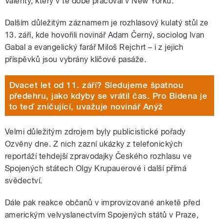
Valenty, který v té době pracoval v New Yorku.
Dalším důležitým záznamem je rozhlasový kulatý stůl ze
13. září, kde hovořili novinář Adam Černý, sociolog Ivan
Gabal a evangelický farář Miloš Rejchrt – i z jejich
příspěvků jsou vybrány klíčové pasáže.
Dvacet let od 11. září? Sledujeme špatnou
předehru, jako kdyby se vrátil čas. Pro Bidena je
to teď zničující, uvažuje novinář Anýž
Velmi důležitým zdrojem byly publicistické pořady
Ozvěny dne. Z nich zazní ukázky z telefonických
reportáží tehdejší zpravodajky Českého rozhlasu ve
Spojených státech Olgy Krupauerové i další přímá
svědectví.
Dále pak reakce občanů v improvizované anketě před
americkým velvyslanectvím Spojených států v Praze,