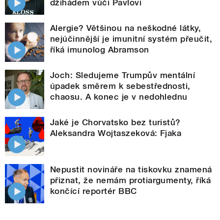
džihádem vůči Pavlovi
Alergie? Většinou na neškodné látky,
nejúčinnější je imunitní systém přeučit,
říká imunolog Abramson
Joch: Sledujeme Trumpův mentální
úpadek směrem k sebestřednosti,
chaosu. A konec je v nedohlednu
Jaké je Chorvatsko bez turistů?
Aleksandra Wojtaszeková: Fjaka
Nepustit novináře na tiskovku znamená
přiznat, že nemám protiargumenty, říká
končící reportér BBC