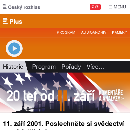
Přejít k hlavnímu obsahu
MENU
ŽIVĚ
PROGRAM
AUDIOARCHIV
KAMERY
Historie
Program
Pořady
Více
…
11. září 2001. Poslechněte si svědectví