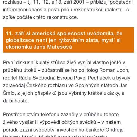
rozhlasu – tj. 11., 12. a 13. září 2001 – přibližují počáteční
informační chaos a postupnou rekonstrukci událostí – či
spíše počátek této rekonstrukce.
11. září si americká společnost uvědomila, že
globalizace není jen rýžováním zlata, myslí si
ekonomka Jana Matesová
První diskusní kulatý stůl se živě vysílal vlastně ještě v
průběhu útoků – zúčastnili se ho politolog Roman Joch,
ředitel Rádia Svobodná Evropa Pavel Pecháček a bývalý
zpravodaj Českého rozhlasu ve Spojených státech Jan
Šmíd, z jejich příspěvků jsou vybrány krátké ukázky, a
další hosté.
Prostřednictvím telefonu zazněly v průběhu tohoto
živého vysílání i výpovědi očitých svědků – v našem
pořadu zazní svědectví investičního bankéře Ondřeje