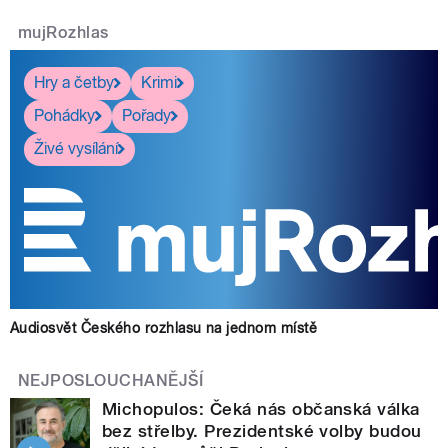
mujRozhlas
Hry a četby
Krimi
Pohádky
Pořady
Živé vysílání
Audiosvět Českého rozhlasu na jednom místě
NEJPOSLOUCHANĚJŠÍ
Michopulos: Čeká nás občanská válka
bez střelby. Prezidentské volby budou