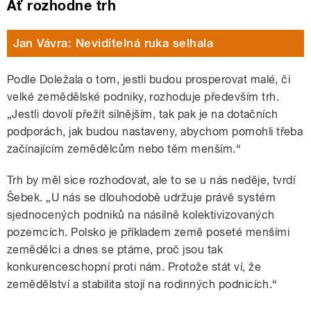
Ať rozhodne trh
Jan Vávra: Neviditelná ruka selhala
Podle Doležala o tom, jestli budou prosperovat malé, či
velké zemědělské podniky, rozhoduje především trh.
„Jestli dovolí přežít silnějším, tak pak je na dotačních
podporách, jak budou nastaveny, abychom pomohli třeba
začínajícím zemědělcům nebo těm menším.“
Trh by měl sice rozhodovat, ale to se u nás neděje, tvrdí
Šebek. „U nás se dlouhodobě udržuje právě systém
sjednocených podniků na násilně kolektivizovaných
pozemcích. Polsko je příkladem země poseté menšími
zemědělci a dnes se ptáme, proč jsou tak
konkurenceschopní proti nám. Protože stát ví, že
zemědělství a stabilita stojí na rodinných podnicích.“