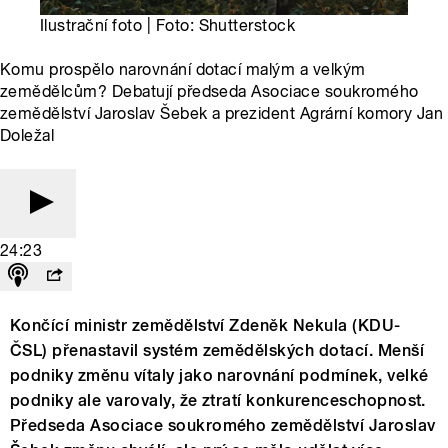
Ilustrační foto | Foto: Shutterstock
Komu prospělo narovnání dotací malým a velkým
zemědělcům? Debatují předseda Asociace soukromého
zemědělství Jaroslav Šebek a prezident Agrární komory Jan
Doležal
24:23
Končící ministr zemědělství Zdeněk Nekula (KDU-
ČSL) přenastavil systém zemědělských dotací. Menší
podniky změnu vítaly jako narovnání podmínek, velké
podniky ale varovaly, že ztratí konkurenceschopnost.
Předseda Asociace soukromého zemědělství Jaroslav