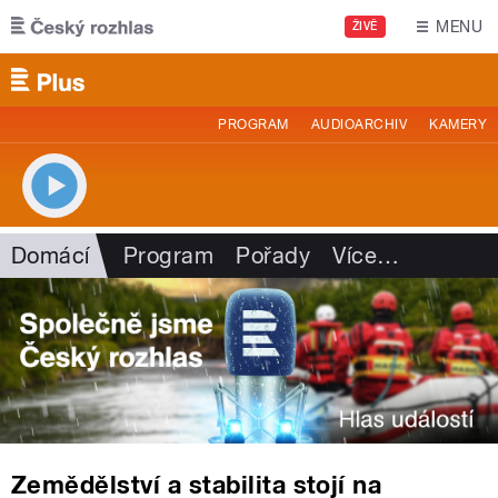
Přejít k hlavnímu obsahu
MENU
ŽIVĚ
PROGRAM
AUDIOARCHIV
KAMERY
Domácí
Program
Pořady
Více
…
Zemědělství a stabilita stojí na