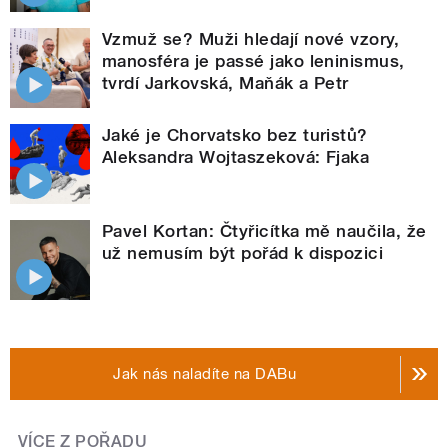
Vzmuž se? Muži hledají nové vzory,
manosféra je passé jako leninismus,
tvrdí Jarkovská, Maňák a Petr
Jaké je Chorvatsko bez turistů?
Aleksandra Wojtaszeková: Fjaka
Pavel Kortan: Čtyřicítka mě naučila, že
už nemusím být pořád k dispozici
Jak nás naladíte na DABu
VÍCE Z POŘADU