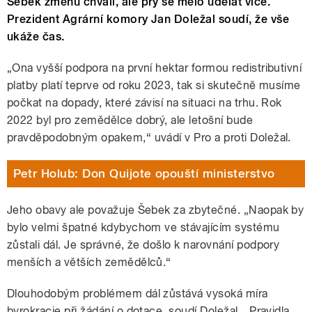
Šebek změnu chválí, ale prý se mělo udělat více.
Prezident Agrární komory Jan Doležal soudí, že vše
ukáže čas.
„Ona vyšší podpora na první hektar formou redistributivní
platby platí teprve od roku 2023, tak si skutečně musíme
počkat na dopady, které závisí na situaci na trhu. Rok
2022 byl pro zemědělce dobrý, ale letošní bude
pravděpodobným opakem,“ uvádí v Pro a proti Doležal.
Petr Holub: Don Quijote opouští ministerstvo
Jeho obavy ale považuje Šebek za zbytečné. „Naopak by
bylo velmi špatné kdybychom ve stávajícím systému
zůstali dál. Je správné, že došlo k narovnání podpory
menších a větších zemědělců.“
Dlouhodobým problémem dál zůstává vysoká míra
byrokracie při žádání o dotace, soudí Doležal. „Pravidla