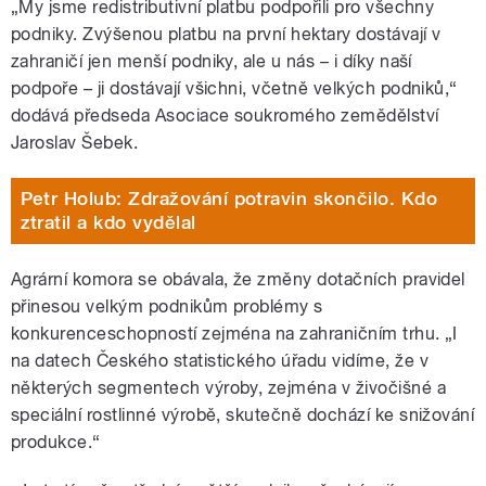
„My jsme redistributivní platbu podpořili pro všechny
podniky. Zvýšenou platbu na první hektary dostávají v
zahraničí jen menší podniky, ale u nás – i díky naší
podpoře – ji dostávají všichni, včetně velkých podniků,“
dodává předseda Asociace soukromého zemědělství
Jaroslav Šebek.
Petr Holub: Zdražování potravin skončilo. Kdo
ztratil a kdo vydělal
Agrární komora se obávala, že změny dotačních pravidel
přinesou velkým podnikům problémy s
konkurenceschopností zejména na zahraničním trhu. „I
na datech Českého statistického úřadu vidíme, že v
některých segmentech výroby, zejména v živočišné a
speciální rostlinné výrobě, skutečně dochází ke snižování
produkce.“