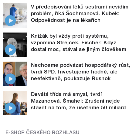
V předepisování léků sestrami nevidím
problém, říká Šochmanová. Kubek:
Odpovědnost je na lékařích
Knížák byl vždy proti systému,
vzpomíná Strejček. Fischer: Když
dostal moc, stával se jiným člověkem
Nechceme podvázat hospodářský růst,
tvrdí SPD. Investujeme hodně, ale
neefektivně, poukazuje Rusnok
Devátá třída má smysl, tvrdí
Mazancová. Šmahel: Zrušení nejde
stavět na tom, že ušetříme 50 miliard
E-SHOP ČESKÉHO ROZHLASU