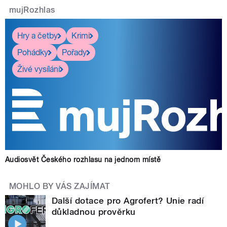
mujRozhlas
Hry a četby
Krimi
Pohádky
Pořady
Živé vysílání
Audiosvět Českého rozhlasu na jednom místě
MOHLO BY VÁS ZAJÍMAT
Další dotace pro Agrofert? Unie radí
důkladnou prověrku