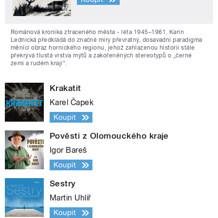
Románová kronika ztraceného města - léta 1945–1961. Karin
Lednická předkládá do značné míry převratný, dosavadní paradigma
měnící obraz hornického regionu, jehož zahlazenou historii stále
překrývá tlustá vrstva mýtů a zakořeněných stereotypů o „černé
zemi a rudém kraji“.
Krakatit
Karel Čapek
Koupit
Pověsti z Olomouckého kraje
Igor Bareš
Koupit
Sestry
Martin Uhlíř
Koupit