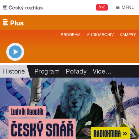
Přejít k hlavnímu obsahu
MENU
ŽIVĚ
PROGRAM
AUDIOARCHIV
KAMERY
Historie
Program
Pořady
Více
…