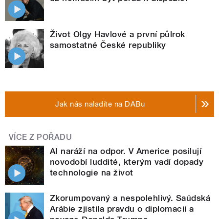
Život Olgy Havlové a první půlrok
samostatné České republiky
Jak nás naladíte na DABu
VÍCE Z POŘADU
AI naráží na odpor. V Americe posilují
novodobí luddité, kterým vadí dopady
technologie na život
Zkorumpovaný a nespolehlivý. Saúdská
Arábie zjistila pravdu o diplomacii a