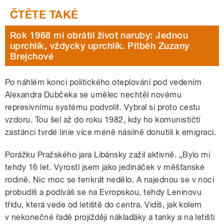
Rok 1968 mi obrátil život naruby: Jednou
uprchlík, vždycky uprchlík. Příběh Zuzany
Brejchové
Po náhlém konci politického oteplování pod vedením
Alexandra Dubčeka se umělec nechtěl novému
represivnímu systému podvolit. Vybral si proto cestu
vzdoru. Tou šel až do roku 1982, kdy ho komunističtí
zastánci tvrdé linie více méně násilně donutili k emigraci.
Porážku Pražského jara Libánsky zažil aktivně. „Bylo mi
tehdy 16 let. Vyrostl jsem jako jedináček v měšťanské
rodině. Nic moc se tenkrát nedělo. A najednou se v noci
probudíš a podíváš se na Evropskou, tehdy Leninovu
třídu, která vede od letiště do centra. Vidíš, jak kolem
v nekonečné řadě projíždějí náklaďáky a tanky a na letišti