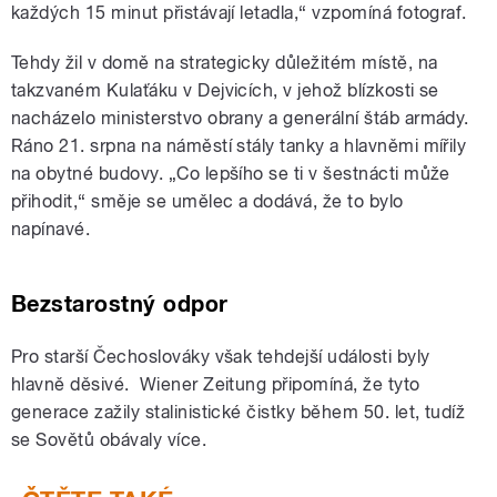
každých 15 minut přistávají letadla,“ vzpomíná fotograf.
Tehdy žil v domě na strategicky důležitém místě, na
takzvaném Kulaťáku v Dejvicích, v jehož blízkosti se
nacházelo ministerstvo obrany a generální štáb armády.
Ráno 21. srpna na náměstí stály tanky a hlavněmi mířily
na obytné budovy. „Co lepšího se ti v šestnácti může
přihodit,“ směje se umělec a dodává, že to bylo
napínavé.
Bezstarostný odpor
Pro starší Čechoslováky však tehdejší události byly
hlavně děsivé. Wiener Zeitung připomíná, že tyto
generace zažily stalinistické čistky během 50. let, tudíž
se Sovětů obávaly více.