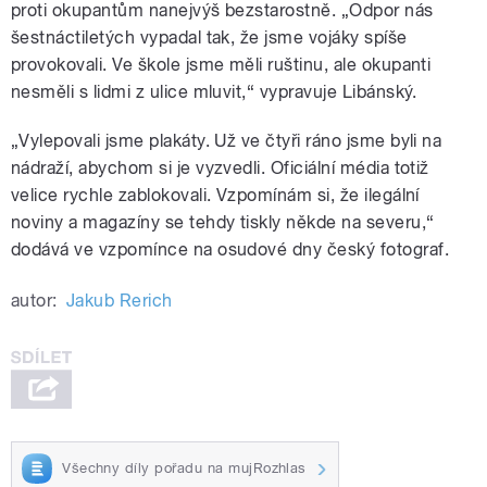
proti okupantům nanejvýš bezstarostně. „Odpor nás
šestnáctiletých vypadal tak, že jsme vojáky spíše
provokovali. Ve škole jsme měli ruštinu, ale okupanti
nesměli s lidmi z ulice mluvit,“ vypravuje Libánský.
„Vylepovali jsme plakáty. Už ve čtyři ráno jsme byli na
nádraží, abychom si je vyzvedli. Oficiální média totiž
velice rychle zablokovali. Vzpomínám si, že ilegální
noviny a magazíny se tehdy tiskly někde na severu,“
dodává ve vzpomínce na osudové dny český fotograf.
autor:
Jakub Rerich
Všechny díly pořadu na mujRozhlas