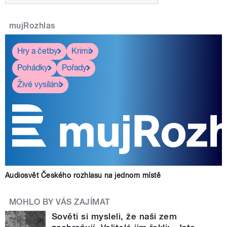
mujRozhlas
Hry a četby
Krimi
Pohádky
Pořady
Živé vysílání
Audiosvět Českého rozhlasu na jednom místě
MOHLO BY VÁS ZAJÍMAT
Sověti si mysleli, že naši zem