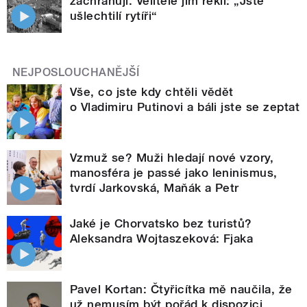
zachraňují. Velitelé jim řekli: „Jste
ušlechtilí rytíři“
NEJPOSLOUCHANĚJŠÍ
Vše, co jste kdy chtěli vědět
o Vladimiru Putinovi a báli jste se zeptat
Vzmuž se? Muži hledají nové vzory,
manosféra je passé jako leninismus,
tvrdí Jarkovská, Maňák a Petr
Jaké je Chorvatsko bez turistů?
Aleksandra Wojtaszeková: Fjaka
Pavel Kortan: Čtyřicítka mě naučila, že
už nemusím být pořád k dispozici