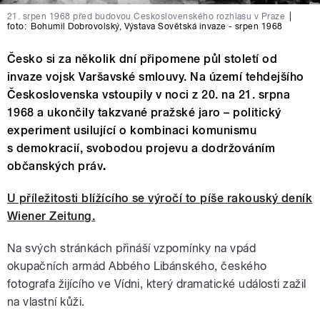
21. srpen 1968 před budovou Československého rozhlasu v Praze
|
foto:
Bohumil Dobrovolský
,
Výstava Sovětská invaze - srpen 1968
Česko si za několik dní připomene půl století od
invaze vojsk Varšavské smlouvy. Na území tehdejšího
Československa vstoupily v noci z 20. na 21. srpna
1968 a ukončily takzvané pražské jaro – politický
experiment usilující o kombinaci komunismu
s demokracií, svobodou projevu a dodržováním
občanských práv
.
U příležitosti blížícího se výročí to píše rakouský deník
Wiener Zeitung.
Na svých stránkách přináší vzpomínky na vpád
okupačních armád Abbého Libánského, českého
fotografa žijícího ve Vídni, který dramatické události zažil
na vlastní kůži.