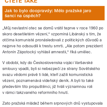
Jak to bylo doopravdy: Mělo pražské jaro
šanci na úspěch?
„Můj nevlastní otec se domů vrátil teprve v roce 1960 po
skoro desetiletém vězení,“ vzpomíná Libánský s tím, že
otčíma komunisté pronásledovali z politických důvodů a
nejprve ho odsoudili k trestu smrti. „Ale potom prezident
Antonín Zápotocký vyhlásil amnestii,“ říká umělec.
V období, kdy do Československa vojáci Varšavské
smlouvy vpadli, byli si nebezpečí ze strany Sovětského
svazu vědomi právě ti lidé, kteří zažili komunistická
vězení, poznamenává vídeňský deník. A byli to také
především tito propuštěnci, již hráli významnou roli
v rámci takzvaného reformního hnutí.
Zato pražská mládež během srpnových dnů vystupovala