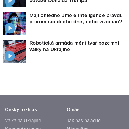
povaze Donalda Trumpa
Mají ohledně umělé inteligence pravdu
proroci soudného dne, nebo vizionáři?
Robotická armáda mění tvář pozemní
války na Ukrajině
Český rozhlas
O nás
Válka na Ukrajině
Jak nás naladíte