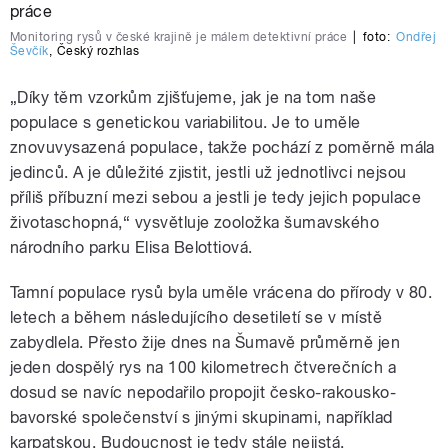
Monitoring rysů v české krajině je málem detektivní práce
|
foto:
Ondřej
Ševčík
,
Český rozhlas
„Díky těm vzorkům zjišťujeme, jak je na tom naše
populace s genetickou variabilitou. Je to uměle
znovuvysazená populace, takže pochází z poměrně mála
jedinců. A je důležité zjistit, jestli už jednotlivci nejsou
příliš příbuzní mezi sebou a jestli je tedy jejich populace
životaschopná,“ vysvětluje zooložka šumavského
národního parku Elisa Belottiová.
Tamní populace rysů byla uměle vrácena do přírody v 80.
letech a během následujícího desetiletí se v místě
zabydlela. Přesto žije dnes na Šumavě průměrně jen
jeden dospělý rys na 100 kilometrech čtverečních a
dosud se navíc nepodařilo propojit česko-rakousko-
bavorské společenství s jinými skupinami, například
karpatskou. Budoucnost je tedy stále nejistá.