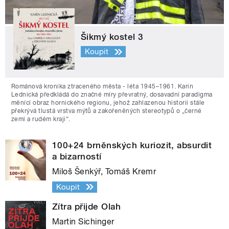
Šikmý kostel 3
Koupit
Románová kronika ztraceného města - léta 1945–1961. Karin
Lednická předkládá do značné míry převratný, dosavadní paradigma
měnící obraz hornického regionu, jehož zahlazenou historii stále
překrývá tlustá vrstva mýtů a zakořeněných stereotypů o „černé
zemi a rudém kraji“.
100+24 brněnských kuriozit, absurdit
a bizarností
Miloš Šenkýř, Tomáš Kremr
Koupit
Zítra přijde Olah
Martin Sichinger