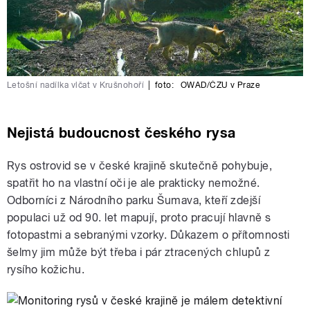
Letošní nadílka vlčat v Krušnohoří
|
foto:
OWAD/ČZU v Praze
Nejistá budoucnost českého rysa
Rys ostrovid se v české krajině skutečně pohybuje,
spatřit ho na vlastní oči je ale prakticky nemožné.
Odborníci z Národního parku Šumava, kteří zdejší
populaci už od 90. let mapují, proto pracují hlavně s
fotopastmi a sebranými vzorky. Důkazem o přítomnosti
šelmy jim může být třeba i pár ztracených chlupů z
rysího kožichu.