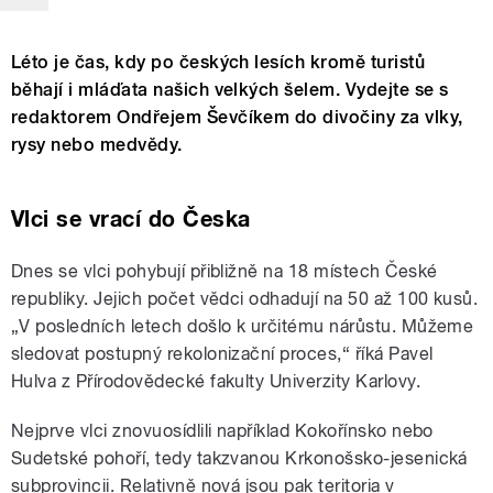
Léto je čas, kdy po českých lesích kromě turistů
běhají i mláďata našich velkých šelem. Vydejte se s
redaktorem Ondřejem Ševčíkem do divočiny za vlky,
rysy nebo medvědy.
Vlci se vrací do Česka
Dnes se vlci pohybují přibližně na 18 místech České
republiky. Jejich počet vědci odhadují na 50 až 100 kusů.
„V posledních letech došlo k určitému nárůstu. Můžeme
sledovat postupný rekolonizační proces,“ říká Pavel
Hulva z Přírodovědecké fakulty Univerzity Karlovy.
Nejprve vlci znovuosídlili například Kokořínsko nebo
Sudetské pohoří, tedy takzvanou
Krkonošsko-jesenická
subprovincii
. Relativně nová jsou pak teritoria v