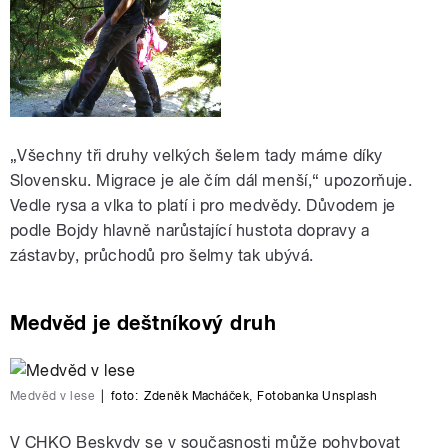
„Všechny tři druhy velkých šelem tady máme díky
Slovensku. Migrace je ale čím dál menší,“ upozorňuje.
Vedle rysa a vlka to platí i pro medvědy. Důvodem je
podle Bojdy hlavně narůstající hustota dopravy a
zástavby, průchodů pro šelmy tak ubývá.
Medvěd je deštníkový druh
Medvěd v lese
|
foto:
Zdeněk Macháček
,
Fotobanka Unsplash
V CHKO Beskydy se v současnosti může pohybovat