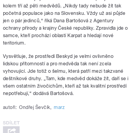
kolem tří až pěti medvědů. „Nikdy tady nebude žít tak
početná populace jako na Slovensku. Vždy už asi půjde
jen o pár jedinců,“ říká Dana Bartošová z Agentury
ochrany přírody a krajiny České republiky. Zpravidla jde o
samce, kteří prochází oblastí Karpat a hledají nové
teritorium.
Vysvětluje, že prostředí Beskyd je velmi ovlivněno
lidskou přítomností a pro medvěda tak není zcela
vyhovující. Jde totiž o šelmu, která patří mezi takzvané
deštníkové druhy. „Tam, kde medvěd dokáže žít, daří se i
všem ostatním živočichům, kteří až tak kvalitní prostředí
nepotřebují,“ dodává Bartošová.
autoři:
Ondřej Ševčík
,
marz