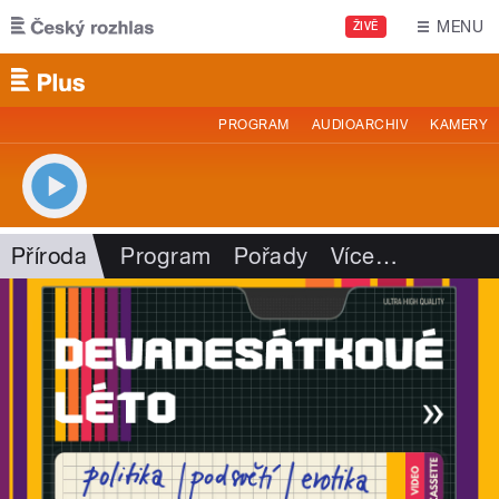
Přejít k hlavnímu obsahu
MENU
ŽIVĚ
PROGRAM
AUDIOARCHIV
KAMERY
Příroda
Program
Pořady
Více
…