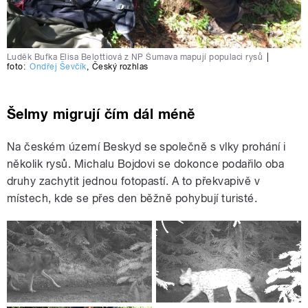
Luděk Bufka Elisa Belottiová z NP Šumava mapují populaci rysů
|
foto:
Ondřej Ševčík
,
Český rozhlas
Šelmy migrují čím dál méně
Na českém území Beskyd se společně s vlky prohání i
několik rysů. Michalu Bojdovi se dokonce podařilo oba
druhy zachytit jednou fotopastí. A to překvapivě v
místech, kde se přes den běžně pohybují turisté.