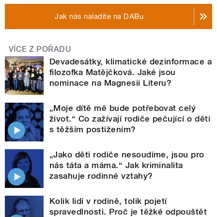
Jak nás naladíte na DABu
VÍCE Z POŘADU
Devadesátky, klimatické dezinformace a
filozofka Matějčková. Jaké jsou
nominace na Magnesii Literu?
„Moje dítě mě bude potřebovat celý
život.“ Co zažívají rodiče pečující o děti
s těžším postižením?
„Jako děti rodiče nesoudíme, jsou pro
nás táta a máma.“ Jak kriminalita
zasahuje rodinné vztahy?
Kolik lidí v rodině, tolik pojetí
spravedlnosti. Proč je těžké odpouštět