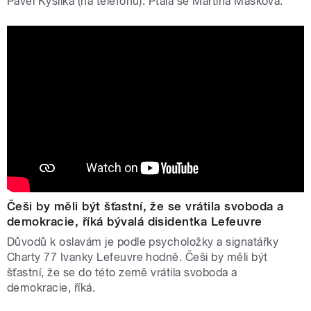
Pavel Kysilka (na telefonu). Ptala se Martina Mašková.
Češi by měli být šťastní, že se vrátila svoboda a
demokracie, říká bývalá disidentka Lefeuvre
Důvodů k oslavám je podle psycholožky a signatářky
Charty 77 Ivanky Lefeuvre hodně. Češi by měli být
šťastní, že se do této země vrátila svoboda a
demokracie, říká.