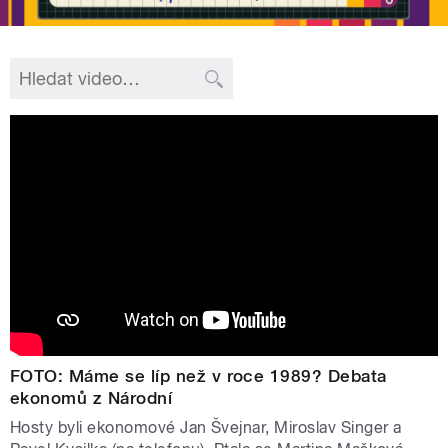
FOTO: Máme se líp než v roce 1989? Debata
ekonomů z Národní
Hosty byli ekonomové Jan Švejnar, Miroslav Singer a