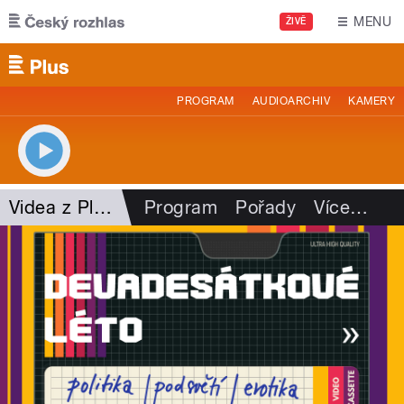
Přejít k hlavnímu obsahu
MENU
ŽIVĚ
PROGRAM
AUDIOARCHIV
KAMERY
Videa z Plusu
Program
Pořady
Více
…