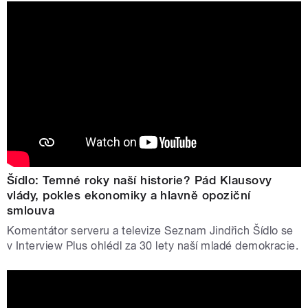
Šídlo: Temné roky naší historie? Pád Klausovy
vlády, pokles ekonomiky a hlavně opoziční
smlouva
Komentátor serveru a televize Seznam Jindřich Šídlo se
v Interview Plus ohlédl za 30 lety naší mladé demokracie.