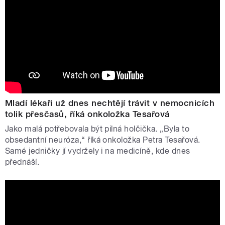
Mladí lékaři už dnes nechtějí trávit v nemocnicích
tolik přesčasů, říká onkoložka Tesařová
Jako malá potřebovala být pilná holčička. „Byla to
obsedantní neuróza,“ říká onkoložka Petra Tesařová.
Samé jedničky jí vydržely i na medicíně, kde dnes
přednáší.