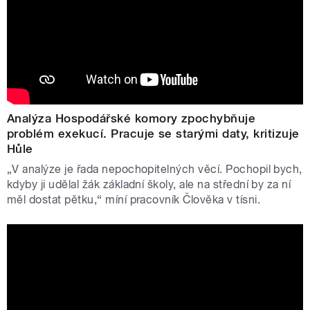
Analýza Hospodářské komory zpochybňuje
problém exekucí. Pracuje se starými daty, kritizuje
Hůle
„V analýze je řada nepochopitelných věcí. Pochopil bych,
kdyby ji udělal žák základní školy, ale na střední by za ní
měl dostat pětku,“ míní pracovník Člověka v tísni.