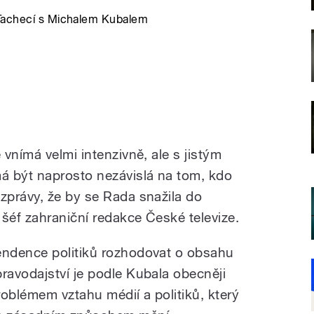
 Tachecí s Michalem Kubalem
vnímá velmi intenzivně, ale s jistým
á být naprosto nezávislá na tom, kdo
právy, že by se Rada snažila do
šéf zahraniční redakce České televize.
endence politiků rozhodovat o obsahu
pravodajství je podle Kubala obecněji
roblémem vztahu médií a politiků, který