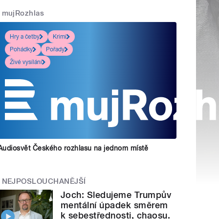
mujRozhlas
Hry a četby
Krimi
Pohádky
Pořady
Živé vysílání
Audiosvět Českého rozhlasu na jednom místě
NEJPOSLOUCHANĚJŠÍ
Joch: Sledujeme Trumpův
mentální úpadek směrem
k sebestřednosti, chaosu.