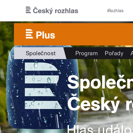
Přejít k hlavnímu obsahu
iRozhlas
Společnost
Program
Pořady