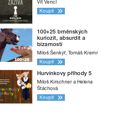
Vít Vencl
Koupit
100+25 brněnských
kuriozit, absurdit a
bizarností
Miloš Šenkýř, Tomáš Kremr
Koupit
Hurvínkovy příhody 5
Miloš Kirschner a Helena
Štáchová
Koupit