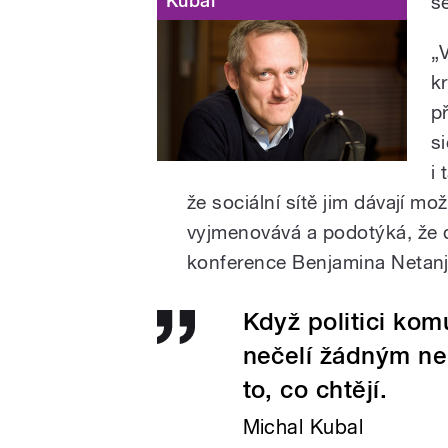
Kubal
s
„
k
p
s
i 
že sociální sítě jim dávají m
vyjmenovává a podotýká, že 
konference Benjamina Netan
Když politici komu
nečelí žádným nep
to, co chtějí.
Michal Kubal