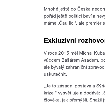
Mnohé ještě do Česka nedoraz
pořád ještě politici baví a nev
máme ‚Čau lidi‘, ale premiér s
Exkluzivní rozhovo
V roce 2015 měl Michal Kubal
vůdcem Bašárem Asadem, po kt
ale bývalý zahraniční zpravoda
uskutečnit.
„
Je to zásadní postava a Sýri
krize,
“
vysvětluje a dodává:
„
člověka, jak přemýšlí. Snažil