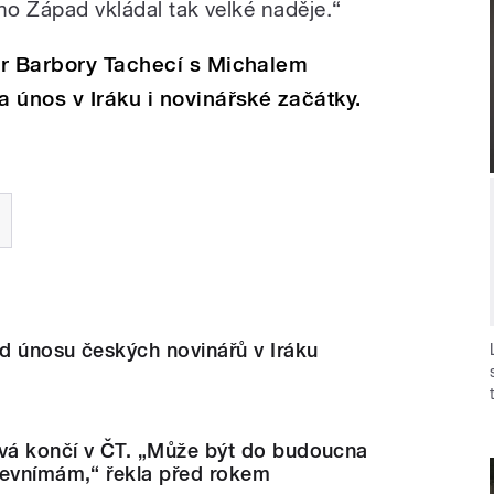
ho Západ vkládal tak velké naděje.
“
or Barbory Tachecí s Michalem
 únos v Iráku i novinářské začátky.
od únosu českých novinářů v Iráku
ová končí v ČT. „Může být do budoucna
nevnímám,“ řekla před rokem