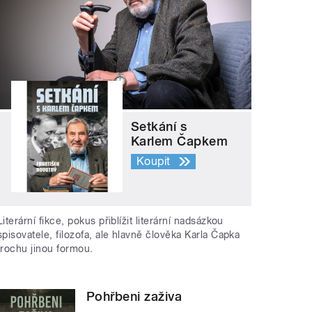
Setkání s
Karlem Čapkem
Koupit
Literární fikce, pokus přiblížit literární nadsázkou
spisovatele, filozofa, ale hlavně člověka Karla Čapka
trochu jinou formou.
Pohřbeni zaživa