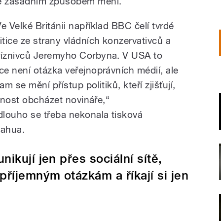
e zásadním způsobem mění.
Ve Velké Británii například BBC čelí tvrdé
ritice ze strany vládních konzervativců a
říznivců Jeremyho Corbyna. V USA to
ice není otázka veřejnoprávních médií, ale
tam se mění přístup politiků, kteří zjišťují,
ožnost obcházet novináře,“
dlouho se třeba nekonala tisková
jahua.
nikují jen přes sociální sítě,
říjemným otázkám a říkají si jen