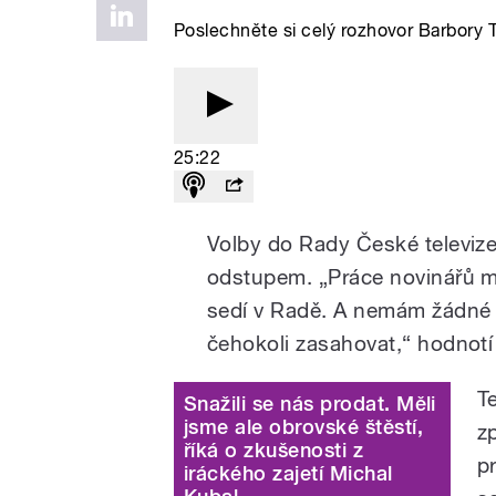
Poslechněte si celý rozhovor Barbory
25:22
Volby do Rady České televize 
odstupem. „Práce novinářů m
sedí v Radě. A nemám žádné z
čehokoli zasahovat,“ hodnotí 
T
Snažili se nás prodat. Měli
jsme ale obrovské štěstí,
z
říká o zkušenosti z
p
iráckého zajetí Michal