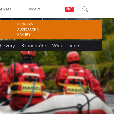
ozhlase
Více
ŽIVĚ
PROGRAM
AUDIOARCHIV
KAMERY
hovory
Komentáře
Věda
Více
…