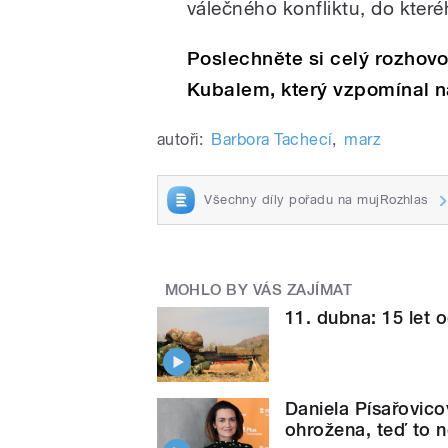
válečného konfliktu, do které
Poslechněte si celý rozhov
Kubalem, který vzpomínal na
autoři:
Barbora Tachecí
,
marz
Všechny díly pořadu na mujRozhlas
MOHLO BY VÁS ZAJÍMAT
11. dubna: 15 let 
Daniela Písařovic
ohrožena, teď to 