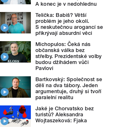
A konec je v nedohlednu
Telička: Babiš? Větší
problém je jeho okolí.
S neskutečnou arogancí se
přikrývají absurdní věci
Michopulos: Čeká nás
občanská válka bez
střelby. Prezidentské volby
budou džihádem vůči
Pavlovi
Bartkovský: Společnost se
dělí na dva tábory. Jeden
argumentuje, druhý si tvoří
paralelní realitu
Jaké je Chorvatsko bez
turistů? Aleksandra
Wojtaszeková: Fjaka