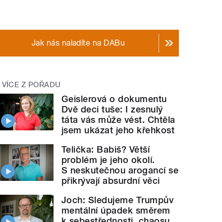
Jak nás naladíte na DABu
VÍCE Z POŘADU
Geislerová o dokumentu
Dvě deci tuše: I zesnulý
táta vás může vést. Chtěla
jsem ukázat jeho křehkost
Telička: Babiš? Větší
problém je jeho okolí.
S neskutečnou arogancí se
přikrývají absurdní věci
Joch: Sledujeme Trumpův
mentální úpadek směrem
k sebestřednosti, chaosu.