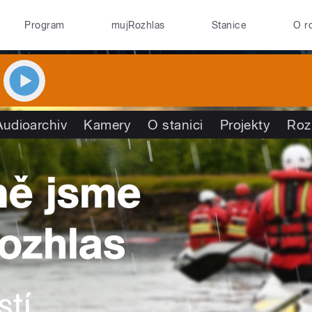
Program
mujRozhlas
Stanice
O r
Audioarchiv
Kamery
O stanici
Projekty
Roz