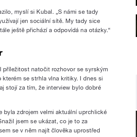
ilo, myslí si Kubal. „S námi se tady
yužívají jen sociální sítě. My tady sice
tále ještě přichází a odpovídá na otázky.
“
r
 příležitost natočit rozhovor se syrským
erém se strhla vlna kritiky. I dnes si
j stojí za tím, že interview bylo dobré
e byla zdrojem velmi aktuální uprchlické
Snažil jsem se ukázat, co je to za
 jsem se v něm najít člověka uprostřed