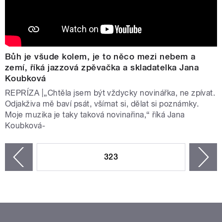
Bůh je všude kolem, je to něco mezi nebem a
zemí, říká jazzová zpěvačka a skladatelka Jana
Koubková
REPRÍZA |„Chtěla jsem být vždycky novinářka, ne zpívat.
Odjakživa mě baví psát, všímat si, dělat si poznámky.
Moje muzika je taky taková novinařina,“ říká Jana
Koubková-
STRÁNKY
323
n
zí