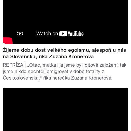
Žijeme dobu dost velkého egoismu, alespoň u nás
na Slovensku, říká Zuzana Kronerová
REPRÍZA | „Otec, matka i já jsme byli citově založení, tak
jsme nikdo nechtěli emigrovat v době totality z
Československa,“ říká herečka Zuzana Kronerová.