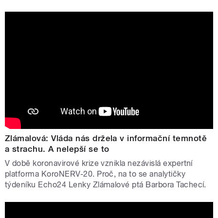
Zlámalová: Vláda nás držela v informační temnotě
a strachu. A nelepší se to
V době koronavirové krize vznikla nezávislá expertní
platforma KoroNERV-20. Proč, na to se analytičky
týdeníku Echo24 Lenky Zlámalové ptá Barbora Tachecí.