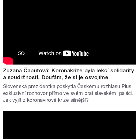
Zuzana Čaputová: Koronakrize byla lekcí solidarity
a soudržnosti. Doufám, že si je osvojíme
Slovenská prezidentka poskytla Českému rozhlasu Plus
exkluzivní rozhovor přímo ve svém bratislavském paláci.
Jak vyjít z koronavirové krize silnější?