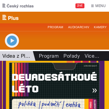
Přejít k hlavnímu obsahu
MENU
ŽIVĚ
PROGRAM
AUDIOARCHIV
KAMERY
Videa z Plusu
Program
Pořady
Více
…