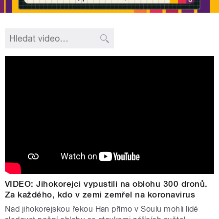
VIDEO: Jihokorejci vypustili na oblohu 300 dronů.
Za každého, kdo v zemi zemřel na koronavirus
Nad jihokorejskou řekou Han přímo v Soulu mohli lidé