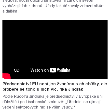
sledovat noční oblohu se stovkami zářících světel
vycházejících z dronů. Úřady tak děkovaly zdravotníkům
a dalším.
Předsednictví EU není jen žvanírna s chlebíčky, ale
probere se toho u nich víc, říká Jindrák
Podle Rudolfa Jindráka je předsednictví v Evropské unii
důležité i po Lisabonské smlouvě: „Úředníci se ujímají
vedení sektorových rad se vším všudy.“