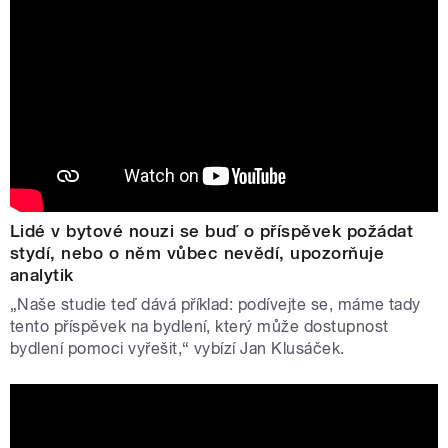
Lidé v bytové nouzi se buď o příspěvek požádat
stydí, nebo o něm vůbec nevědí, upozorňuje
analytik
„Naše studie teď dává příklad: podívejte se, máme tady
tento příspěvek na bydlení, který může dostupnost
bydlení pomoci vyřešit,“ vybízí Jan Klusáček.