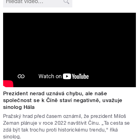
Prezident nerad uznává chybu, ale naše
společnost se k Číně staví negativně, uvažuje
sinolog Hála
Pražský hrad před časem oznámil, že prezident Miloš
Zeman plánuje v roce 2022 navštívit Čínu. „Ta cesta se
zdá být tak trochu proti historickému trendu,“ říká
sinolog.