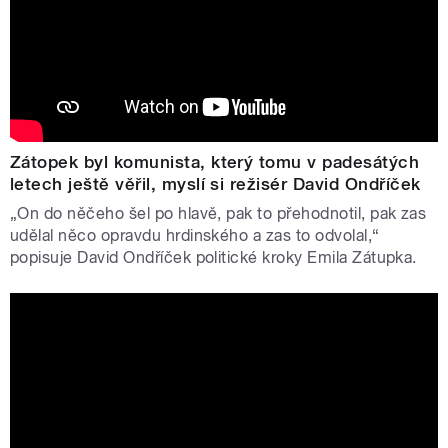
Zátopek byl komunista, který tomu v padesátých
letech ještě věřil, myslí si režisér David Ondříček
„On do něčeho šel po hlavě, pak to přehodnotil, pak zas
udělal něco opravdu hrdinského a zas to odvolal,“
popisuje David Ondříček politické kroky Emila Zátupka.