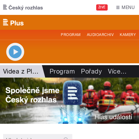
Přejít k hlavnímu obsahu
MENU
ŽIVĚ
PROGRAM
AUDIOARCHIV
KAMERY
Videa z Plusu
Program
Pořady
Více
…