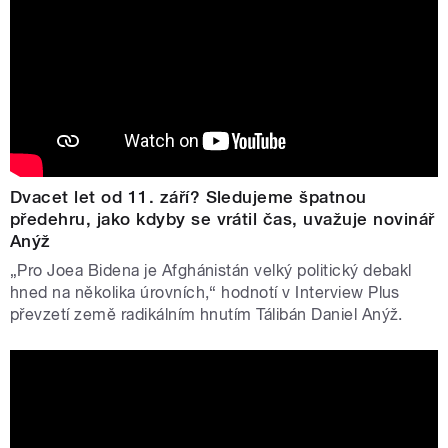
Dvacet let od 11. září? Sledujeme špatnou
předehru, jako kdyby se vrátil čas, uvažuje novinář
Anýž
„Pro Joea Bidena je Afghánistán velký politický debakl
hned na několika úrovních,“ hodnotí v Interview Plus
převzetí země radikálním hnutím Tálibán Daniel Anýž.