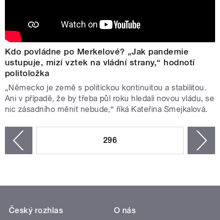
Kdo povládne po Merkelové? „Jak pandemie
ustupuje, mizí vztek na vládní strany,“ hodnotí
politoložka
„Německo je země s politickou kontinuitou a stabilitou.
Ani v případě, že by třeba půl roku hledali novou vládu, se
nic zásadního měnit nebude,“ říká Kateřina Smejkalová.
STRÁNKY
296
n
zí
Český rozhlas
O nás