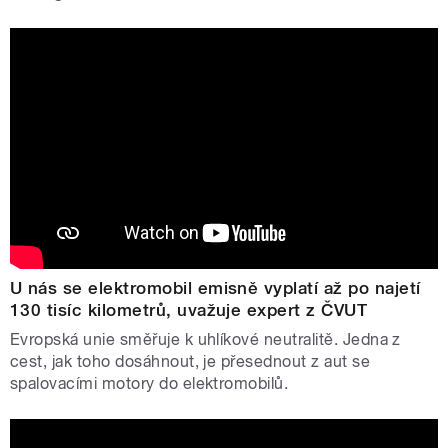
U nás se elektromobil emisně vyplatí až po najetí
130 tisíc kilometrů, uvažuje expert z ČVUT
Evropská unie směřuje k uhlíkové neutralitě. Jedna z
cest, jak toho dosáhnout, je přesednout z aut se
spalovacími motory do elektromobilů.