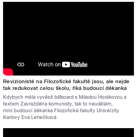
Revizionisté na Filozofické fakultě jsou, ale nejde
tak redukovat celou školu, říká budoucí děkanka
Kdybych měla vyvěsit billboard s Miladou Horákovou a
textem Zavražděna komunisty, tak to neudělám,
míní budoucí děkanka Filozofické fakulty Univerzity
Karlovy Eva Lehečková