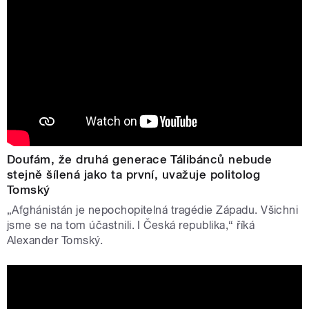
Doufám, že druhá generace Tálibánců nebude
stejně šílená jako ta první, uvažuje politolog
Tomský
„Afghánistán je nepochopitelná tragédie Západu. Všichni
jsme se na tom účastnili. I Česká republika,“ říká
Alexander Tomský.