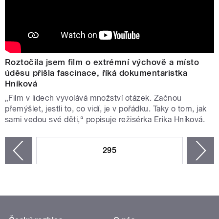
Roztočila jsem film o extrémní výchově a místo
úděsu přišla fascinace, říká dokumentaristka
Hníková
„Film v lidech vyvolává množství otázek. Začnou
přemýšlet, jestli to, co vidí, je v pořádku. Taky o tom, jak
sami vedou své děti,“ popisuje režisérka Erika Hníková.
STRÁNKY
295
n
zí