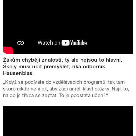
Žákům chybějí znalosti, ty ale nejsou to hlavní.
Školy musí učit přemýšlet, říká odborník
Hausenblas
„Když se podíváte do vzdělávacích programů, tak tam
skoro nikde není cíl, aby žáci uměli klást otázky. Najít to,
na co je třeba se zeptat. To je podstata učení.“