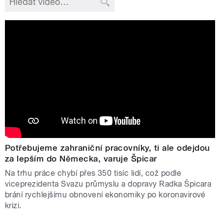
Potřebujeme zahraniční pracovníky, ti ale odejdou
za lepším do Německa, varuje Špicar
Na trhu práce chybí přes 350 tisíc lidí, což podle
viceprezidenta Svazu průmyslu a dopravy Radka Špicara
brání rychlejšímu obnovení ekonomiky po koronavirové
krizi.