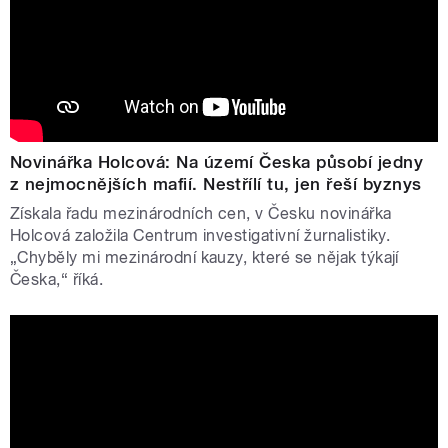
Novinářka Holcová: Na území Česka působí jedny
z nejmocnějších mafií. Nestřílí tu, jen řeší byznys
Získala řadu mezinárodních cen, v Česku novinářka
Holcová založila Centrum investigativní žurnalistiky.
„Chyběly mi mezinárodní kauzy, které se nějak týkají
Česka,“ říká.