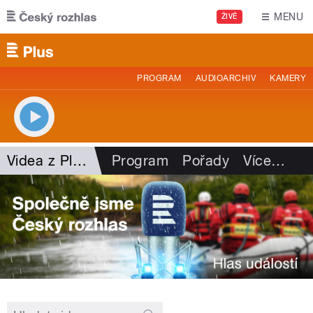
Přejít k hlavnímu obsahu
MENU
ŽIVĚ
PROGRAM
AUDIOARCHIV
KAMERY
Videa z Plusu
Program
Pořady
Více
…