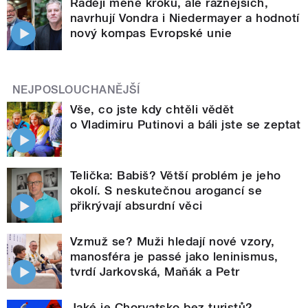
Raději méně kroků, ale ráznějších,
navrhují Vondra i Niedermayer a hodnotí
nový kompas Evropské unie
NEJPOSLOUCHANĚJŠÍ
Vše, co jste kdy chtěli vědět
o Vladimiru Putinovi a báli jste se zeptat
Telička: Babiš? Větší problém je jeho
okolí. S neskutečnou arogancí se
přikrývají absurdní věci
Vzmuž se? Muži hledají nové vzory,
manosféra je passé jako leninismus,
tvrdí Jarkovská, Maňák a Petr
Jaké je Chorvatsko bez turistů?