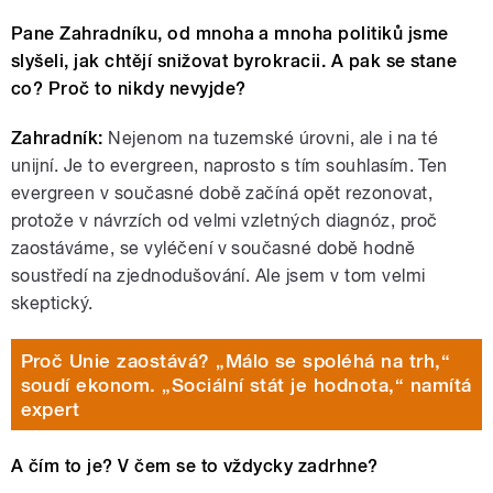
Pane Zahradníku, od mnoha a mnoha politiků jsme
slyšeli, jak chtějí snižovat byrokracii. A pak se stane
co? Proč to nikdy nevyjde?
Zahradník:
Nejenom na tuzemské úrovni, ale i na té
unijní. Je to evergreen, naprosto s tím souhlasím. Ten
evergreen v současné době začíná opět rezonovat,
protože v návrzích od velmi vzletných diagnóz, proč
zaostáváme, se vyléčení v současné době hodně
soustředí na zjednodušování. Ale jsem v tom velmi
skeptický.
Proč Unie zaostává? „Málo se spoléhá na trh,“
soudí ekonom. „Sociální stát je hodnota,“ namítá
expert
A čím to je? V čem se to vždycky zadrhne?