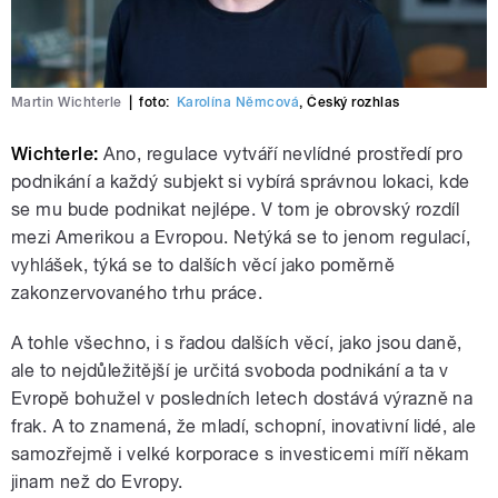
Martin Wichterle
|
foto:
Karolína Němcová
,
Český rozhlas
Wichterle:
Ano, regulace vytváří nevlídné prostředí pro
podnikání a každý subjekt si vybírá správnou lokaci, kde
se mu bude podnikat nejlépe. V tom je obrovský rozdíl
mezi Amerikou a Evropou. Netýká se to jenom regulací,
vyhlášek, týká se to dalších věcí jako poměrně
zakonzervovaného trhu práce.
A tohle všechno, i s řadou dalších věcí, jako jsou daně,
ale to nejdůležitější je určitá svoboda podnikání a ta v
Evropě bohužel v posledních letech dostává výrazně na
frak. A to znamená, že mladí, schopní, inovativní lidé, ale
samozřejmě i velké korporace s investicemi míří někam
jinam než do Evropy.