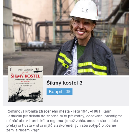
Šikmý kostel 3
Koupit
Románová kronika ztraceného města - léta 1945–1961. Karin
Lednická předkládá do značné míry převratný, dosavadní paradigma
měnící obraz hornického regionu, jehož zahlazenou historii stále
překrývá tlustá vrstva mýtů a zakořeněných stereotypů o „černé
zemi a rudém kraji“.