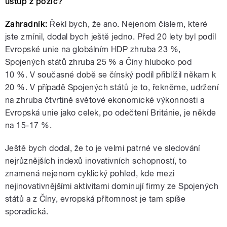
ústup z pozic?
Zahradník:
Řekl bych, že ano. Nejenom číslem, které
jste zmínil, dodal bych ještě jedno. Před 20 lety byl podíl
Evropské unie na globálním HDP zhruba 23 %,
Spojených států zhruba 25 % a Číny hluboko pod
10 %. V současné době se čínský podíl přiblížil někam k
20 %. V případě Spojených států je to, řekněme, udržení
na zhruba čtvrtině světové ekonomické výkonnosti a
Evropská unie jako celek, po odečtení Británie, je někde
na 15-17 %.
Ještě bych dodal, že to je velmi patrné ve sledování
nejrůznějších indexů inovativních schopností, to
znamená nejenom cyklický pohled, kde mezi
nejinovativnějšími aktivitami dominují firmy ze Spojených
států a z Číny, evropská přítomnost je tam spíše
sporadická.