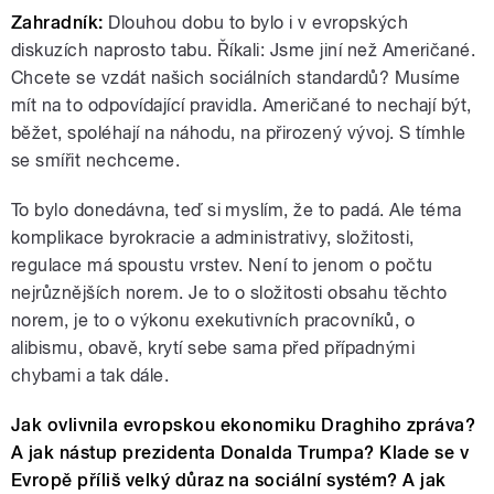
Zahradník:
Dlouhou dobu to bylo i v evropských
diskuzích naprosto tabu. Říkali: Jsme jiní než Američané.
Chcete se vzdát našich sociálních standardů? Musíme
mít na to odpovídající pravidla. Američané to nechají být,
běžet, spoléhají na náhodu, na přirozený vývoj. S tímhle
se smířit nechceme.
To bylo donedávna, teď si myslím, že to padá. Ale téma
komplikace byrokracie a administrativy, složitosti,
regulace má spoustu vrstev. Není to jenom o počtu
nejrůznějších norem. Je to o složitosti obsahu těchto
norem, je to o výkonu exekutivních pracovníků, o
alibismu, obavě, krytí sebe sama před případnými
chybami a tak dále.
Jak ovlivnila evropskou ekonomiku Draghiho zpráva?
A jak nástup prezidenta Donalda Trumpa? Klade se v
Evropě příliš velký důraz na sociální systém? A jak