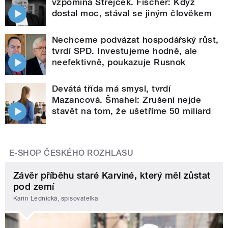
vzpomíná Strejček. Fischer: Když
dostal moc, stával se jiným člověkem
Nechceme podvázat hospodářský růst,
tvrdí SPD. Investujeme hodně, ale
neefektivně, poukazuje Rusnok
Devátá třída má smysl, tvrdí
Mazancová. Šmahel: Zrušení nejde
stavět na tom, že ušetříme 50 miliard
E-SHOP ČESKÉHO ROZHLASU
Závěr příběhu staré Karviné, který měl zůstat
pod zemí
Karin Lednická, spisovatelka