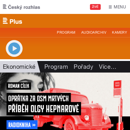
Přejít k hlavnímu obsahu
MENU
ŽIVĚ
PROGRAM
AUDIOARCHIV
KAMERY
Ekonomické
Program
Pořady
Více
…