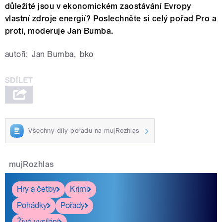
důležité jsou v ekonomickém zaostávání Evropy
vlastní zdroje energií? Poslechněte si celý pořad Pro a
proti, moderuje Jan Bumba.
autoři:
Jan Bumba
,
bko
Všechny díly pořadu na mujRozhlas
mujRozhlas
Hry a četby
Krimi
Pohádky
Pořady
Živé vysílání