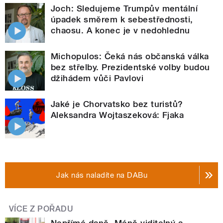
Joch: Sledujeme Trumpův mentální
úpadek směrem k sebestřednosti,
chaosu. A konec je v nedohlednu
Michopulos: Čeká nás občanská válka
bez střelby. Prezidentské volby budou
džihádem vůči Pavlovi
Jaké je Chorvatsko bez turistů?
Aleksandra Wojtaszeková: Fjaka
Jak nás naladíte na DABu
VÍCE Z POŘADU
Nepřímé daně. Méně viditelný a