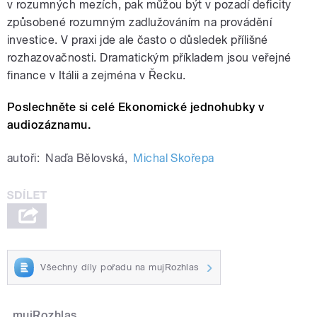
v rozumných mezích, pak můžou být v pozadí deficity
způsobené rozumným zadlužováním na provádění
investice. V praxi jde ale často o důsledek přílišné
rozhazovačnosti. Dramatickým příkladem jsou veřejné
finance v Itálii a zejména v Řecku.
Poslechněte si celé Ekonomické jednohubky v
audiozáznamu.
autoři:
Naďa Bělovská
,
Michal Skořepa
Všechny díly pořadu na mujRozhlas
mujRozhlas