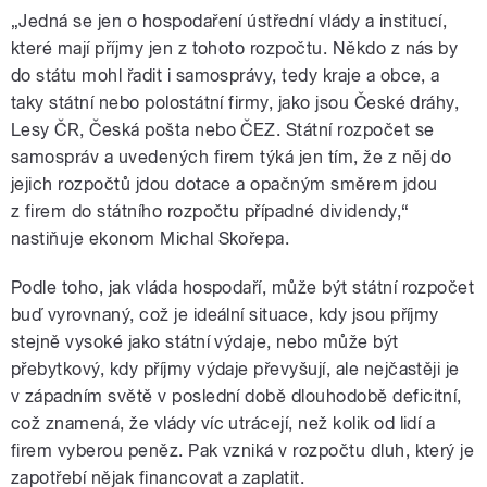
„Jedná se jen o hospodaření ústřední vlády a institucí,
které mají příjmy jen z tohoto rozpočtu. Někdo z nás by
do státu mohl řadit i samosprávy, tedy kraje a obce, a
taky státní nebo polostátní firmy, jako jsou České dráhy,
Lesy ČR, Česká pošta nebo ČEZ. Státní rozpočet se
samospráv a uvedených firem týká jen tím, že z něj do
jejich rozpočtů jdou dotace a opačným směrem jdou
z firem do státního rozpočtu případné dividendy,“
nastiňuje ekonom Michal Skořepa.
Podle toho, jak vláda hospodaří, může být státní rozpočet
buď vyrovnaný, což je ideální situace, kdy jsou příjmy
stejně vysoké jako státní výdaje, nebo může být
přebytkový, kdy příjmy výdaje převyšují, ale nejčastěji je
v západním světě v poslední době dlouhodobě deficitní,
což znamená, že vlády víc utrácejí, než kolik od lidí a
firem vyberou peněz. Pak vzniká v rozpočtu dluh, který je
zapotřebí nějak financovat a zaplatit.