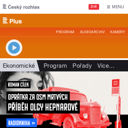
Přejít k hlavnímu obsahu
MENU
ŽIVĚ
PROGRAM
AUDIOARCHIV
KAMERY
Ekonomické
Program
Pořady
Více
…