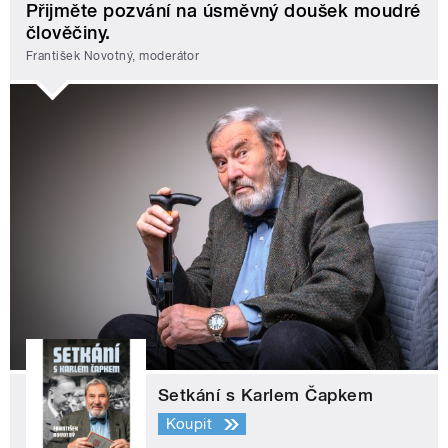
Přijměte pozvání na úsměvný doušek moudré
člověčiny.
František Novotný, moderátor
Setkání s Karlem Čapkem
Koupit