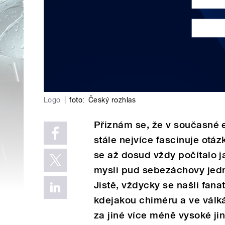
Logo
|
foto:
Český rozhlas
Přiznám se, že v současné 
stále nejvíce fascinuje otáz
se až dosud vždy počítalo j
mysli pud sebezáchovy jedn
Jistě, vždycky se našli fanat
kdejakou chiméru a ve vál
za jiné více méně vysoké ji