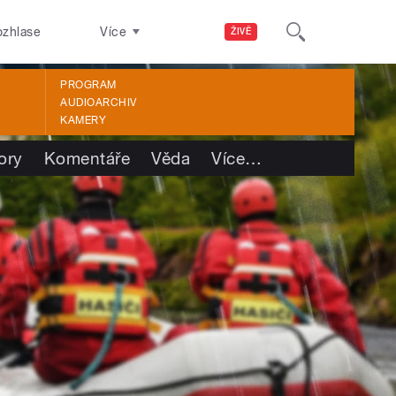
ozhlase
Více
ŽIVĚ
PROGRAM
AUDIOARCHIV
KAMERY
ory
Komentáře
Věda
Více
…