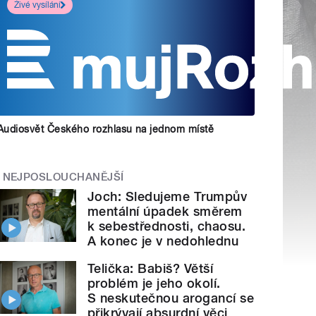
Živé vysílání
Audiosvět Českého rozhlasu na jednom místě
NEJPOSLOUCHANĚJŠÍ
Joch: Sledujeme Trumpův
mentální úpadek směrem
k sebestřednosti, chaosu.
A konec je v nedohlednu
Telička: Babiš? Větší
problém je jeho okolí.
S neskutečnou arogancí se
přikrývají absurdní věci