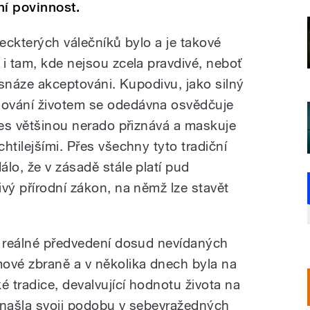
í povinnost.
leckterých válečníků bylo a je takové
i tam, kde nejsou zcela pravdivé, neboť
ejsnáze akceptováni. Kupodivu, jako silný
ování životem se odedávna osvědčuje
nes většinou nerado přiznává a maskuje
htilejšími. Přes všechny tyto tradiční
lo, že v zásadě stále platí pud
vý přírodní zákon, na němž lze stavět
o reálné předvedení dosud nevídaných
ové zbraně a v několika dnech byla na
 tradice, devalvující hodnotu života na
, našla svoji podobu v sebevražedných