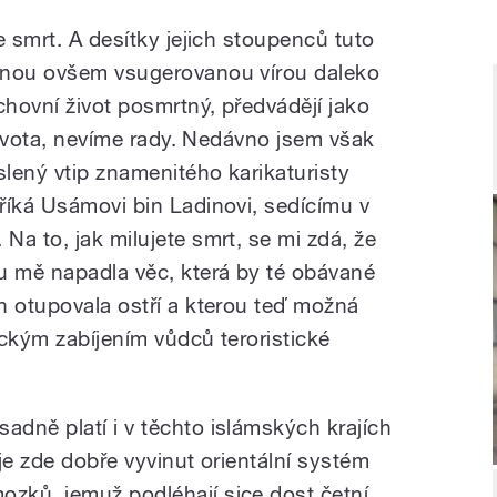
e smrt. A desítky jejich stoupenců tuto
ěnou ovšem vsugerovanou vírou daleko
chovní život posmrtný, předvádějí jako
 života, nevíme rady. Nedávno jsem však
slený vtip znamenitého karikaturisty
říká Usámovi bin Ladinovi, sedícímu v
a to, jak milujete smrt, se mi zdá, že
u mě napadla věc, která by té obávané
n otupovala ostří a kterou teď možná
ickým zabíjením vůdců teroristické
dně platí i v těchto islámských krajích
je zde dobře vyvinut orientální systém
zků, jemuž podléhají sice dost četní,