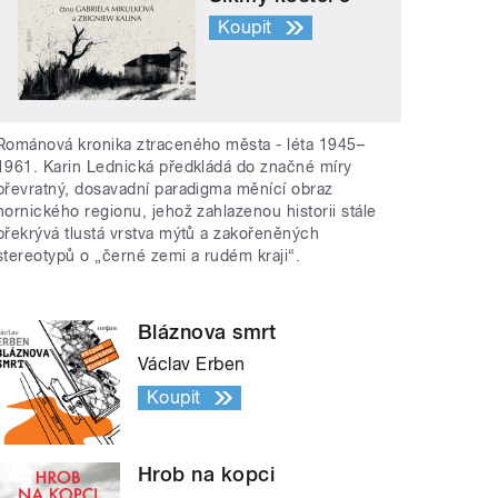
Koupit
Románová kronika ztraceného města - léta 1945–
1961. Karin Lednická předkládá do značné míry
převratný, dosavadní paradigma měnící obraz
hornického regionu, jehož zahlazenou historii stále
překrývá tlustá vrstva mýtů a zakořeněných
stereotypů o „černé zemi a rudém kraji“.
Bláznova smrt
Václav Erben
Koupit
Hrob na kopci