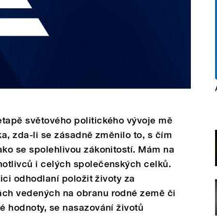
etapě světového politického vývoje mě
ka, zda-li se zásadně změnilo to, s čím
ako se spolehlivou zákonitostí. Mám na
otlivců i celých společenských celků.
ici odhodlaní položit životy za
kách vedených na obranu rodné země či
né hodnoty, se nasazování životů