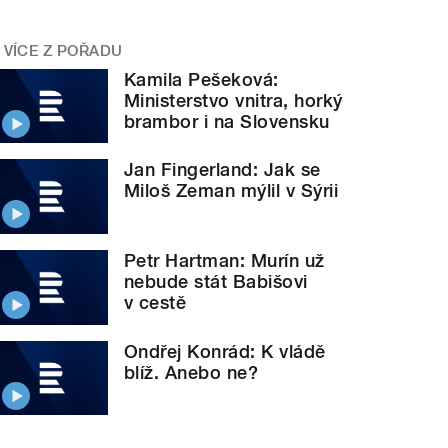
VÍCE Z POŘADU
Kamila Pešeková:
Ministerstvo vnitra, horký
brambor i na Slovensku
Jan Fingerland: Jak se
Miloš Zeman mýlil v Sýrii
Petr Hartman: Murín už
nebude stát Babišovi
v cestě
Ondřej Konrád: K vládě
blíž. Anebo ne?