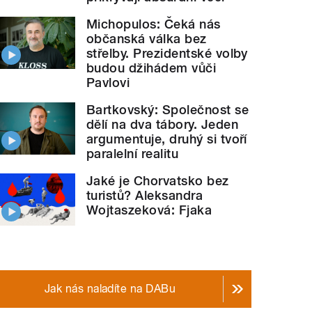
Michopulos: Čeká nás
občanská válka bez
střelby. Prezidentské volby
budou džihádem vůči
Pavlovi
Bartkovský: Společnost se
dělí na dva tábory. Jeden
argumentuje, druhý si tvoří
paralelní realitu
Jaké je Chorvatsko bez
turistů? Aleksandra
Wojtaszeková: Fjaka
Jak nás naladíte na DABu