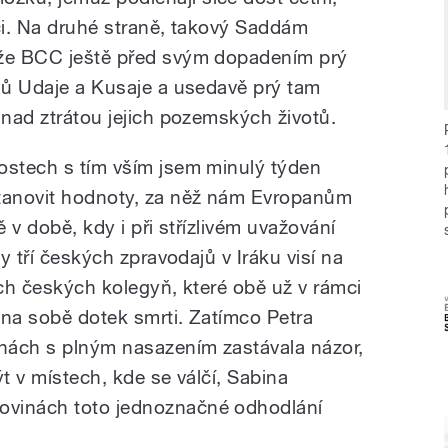
tici. Na druhé straně, takový Saddám
áže BCC ještě před svým dopadením prý
ynů Udaje a Kusaje a usedavě prý tam
 nad ztrátou jejich pozemských životů.
ostech s tím vším jsem minulý týden
stanovit hodnoty, za něž nám Evropanům
tě v době, kdy i při střízlivém uvažování
ty tří českých zpravodajů v Iráku visí na
ich českých kolegyň, které obě už v rámci
 na sobě dotek smrti. Zatímco Petra
nách s plným nasazením zastávala názor,
ýt v místech, kde se válčí, Sabina
ovinách toto jednoznačné odhodlání