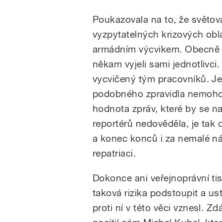
Poukazovala na to, že světov
vyzpytatelných krizových obla
armádním výcvikem. Obecně 
někam vyjeli sami jednotlivci
vycvičený tým pracovníků. Je
podobného zpravidla nemohou z
hodnota zpráv, které by se n
reportérů nedověděla, je tak dů
a konec konců i za nemalé ná
repatriaci.
Dokonce ani veřejnoprávní t
taková rizika podstoupit a ust
proti ní v této věci vznesl. Z