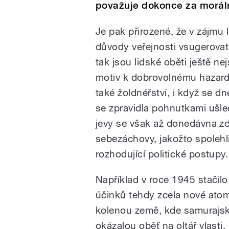
považuje dokonce za moráln
Je pak přirozené, že v zájmu 
důvody veřejnosti vsugerovat 
tak jsou lidské oběti ještě n
motiv k dobrovolnému hazard
také žoldnéřství, i když se d
se zpravidla pohnutkami ušlec
jevy se však až donedávna zdá
sebezáchovy, jakožto spolehli
rozhodující politické postupy.
Například v roce 1945 stačil
účinků tehdy zcela nové atom
kolenou země, kde samurajské
okázalou oběť na oltář vlasti