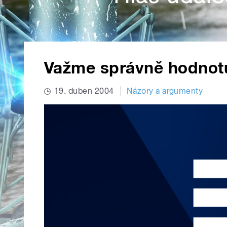
Važme správně hodnotu
19. duben 2004
Názory a argumenty