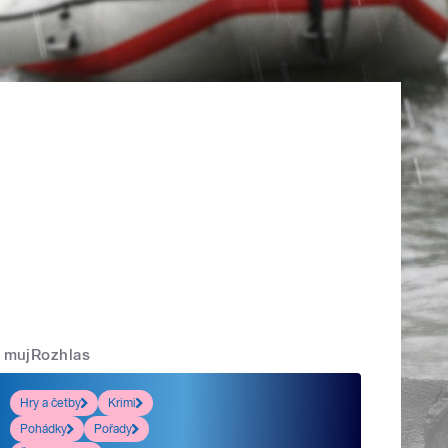
mujRozhlas
Hry a četby
Krimi
Pohádky
Pořady