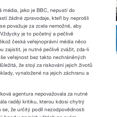
á média, jako je BBC, nepustí do
stí žádné zpravodaje, kteří by neprošli
se považuje za zcela nemožné, aby
. Vždycky je to početný a pečlivě
likož česká veřejnoprávní média něco
ajistit, je nutné pečlivě zvážit, zda-li
aše veřejnost bez takto nechráněných
ležitá, že stojí za riskování jejich životů
klady, vynaložené na jejich záchranu a
isková agentura nepovažovala za nutné
ála raději kritiku, kterou kdosi chytrý
dá se, že určitý podíl nezodpovědnosti