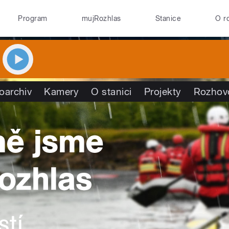
Program
mujRozhlas
Stanice
O r
oarchiv
Kamery
O stanici
Projekty
Rozhov