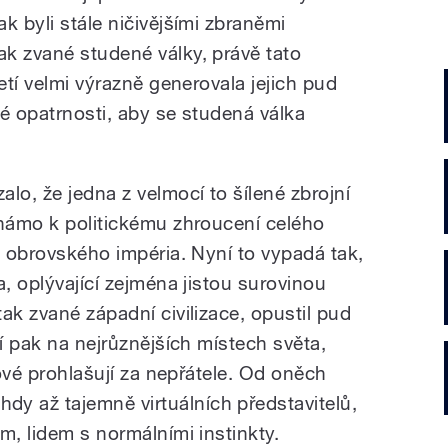
k byli stále ničivějšími zbraněmi
k zvané studené války, právě tato
etí velmi výrazně generovala jejich pud
é opatrnosti, aby se studená válka
lo, že jedna z velmocí to šílené zbrojní
známo k politickému zhroucení celého
o obrovského impéria. Nyní to vypadá tak,
a, oplývající zejména jistou surovinou
ak zvané západní civilizace, opustil pud
ří pak na nejrůznějších místech světa,
cové prohlašují za nepřátele. Od oněch
 až tajemně virtuálních představitelů,
m, lidem s normálními instinkty.