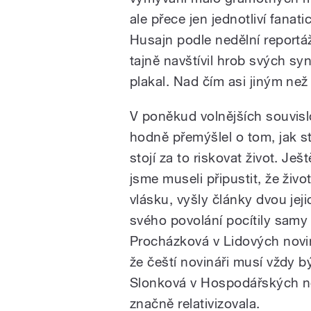
ale přece jen jednotliví fana
Husajn podle nedělní report
tajně navštívil hrob svých s
plakal. Nad čím asi jiným než
V poněkud volnějších souvisl
hodně přemýšlel o tom, jak 
stojí za to riskovat život. Ješ
jsme museli připustit, že živo
vlásku, vyšly články dvou jej
svého povolání pocítily samy
Procházková v Lidových novi
že čeští novináři musí vždy b
Slonková v Hospodářských n
značně relativizovala.