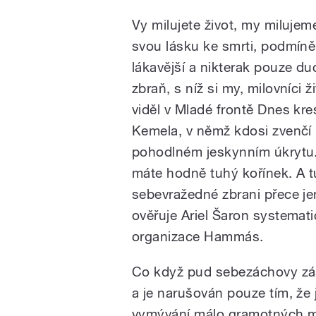
Vy milujete život, my milujem
svou lásku ke smrti, podmín
lákavější a nikterak pouze du
zbraň, s níž si my, milovníci
viděl v Mladé frontě Dnes kre
Kemela, v němž kdosi zvenčí 
pohodlném jeskynním úkrytu. N
máte hodně tuhý kořínek. A t
sebevražedné zbrani přece je
ověřuje Ariel Šaron systemat
organizace Hammás.
Co když pud sebezáchovy zása
a je narušován pouze tím, že 
vymývání málo gramotných mo