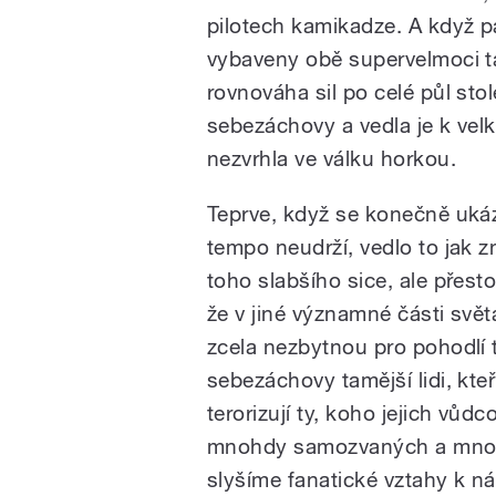
pilotech kamikadze. A když pa
vybaveny obě supervelmoci ta
rovnováha sil po celé půl stol
sebezáchovy a vedla je k velk
nezvrhla ve válku horkou.
Teprve, když se konečně ukáza
tempo neudrží, vedlo to jak 
toho slabšího sice, ale přest
že v jiné významné části svět
zcela nezbytnou pro pohodlí t
sebezáchovy tamější lidi, kte
terorizují ty, koho jejich vůd
mnohdy samozvaných a mnohdy
slyšíme fanatické vztahy k ná