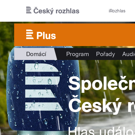
Přejít k hlavnímu obsahu
iRozhlas
Domácí
Program
Pořady
Audi