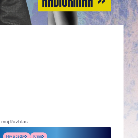
mujRozhlas
Hry a četby
Krimi