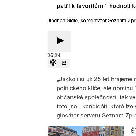
patří k favoritům,“ hodnotí 
Jindřich Šídlo, komentátor Seznam Zpr
26:24
„Jakkoli si už 25 let hrajeme 
politického klíče, ale nomin
občanské společnosti, tak ve 
toto jsou kandidáti, které lze
glosátor serveru Seznam Zpr
Š