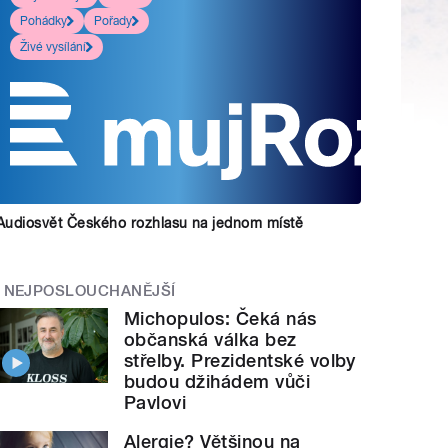
Pohádky
Pořady
Živé vysílání
Audiosvět Českého rozhlasu na jednom místě
NEJPOSLOUCHANĚJŠÍ
Michopulos: Čeká nás
občanská válka bez
střelby. Prezidentské volby
budou džihádem vůči
Pavlovi
Alergie? Většinou na