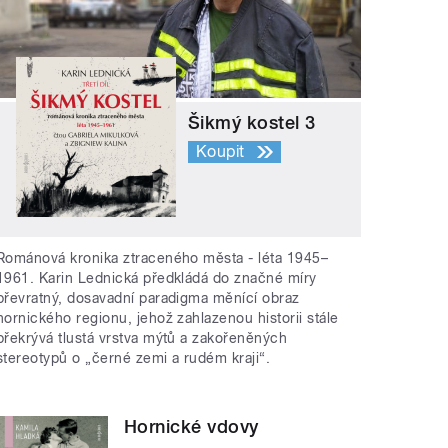
Šikmý kostel 3
Koupit
Románová kronika ztraceného města - léta 1945–
1961. Karin Lednická předkládá do značné míry
převratný, dosavadní paradigma měnící obraz
hornického regionu, jehož zahlazenou historii stále
překrývá tlustá vrstva mýtů a zakořeněných
stereotypů o „černé zemi a rudém kraji“.
Hornické vdovy