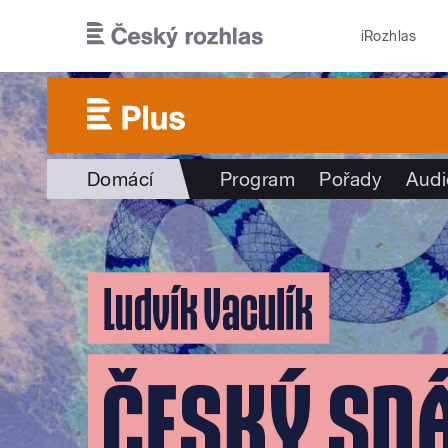
Přejít k hlavnímu obsahu
iRozhlas
Domácí
Program
Pořady
Audi