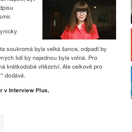
dpisu
mír.
cynicky
 ta soukromá byla velká šance, odpadl by
ovných lidí by najednou byla volná. Pro
á krátkodobé vítězství. Ale celkově pro
,“ dodává.
 v Interview Plus.