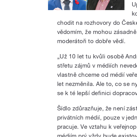
U
k
chodit na rozhovory do České
vědomím, že mohou zásadně ovl
moderátoři to dobře vědí.
„Už 10 let tu kvůli osobě An
střetu zájmů v médiích neved
vlastně chceme od médií veřejn
let nezměnila. Ale to, co se 
se k té lepší definici dopraco
Šídlo zdůrazňuje, že není zá
privátních médií, pouze v jed
pracuje. Ve vztahu k veřejno
médiím prý vždy bude existov