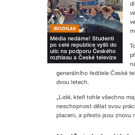
d
ve
v
IROZHLAS
m
Média nedáme! Studenti
po celé republice vyšli do
T
ulic na podporu Českého
p
rozhlasu a České televize
n
generálního ředitele České t
dvou letech.
„Lidé, kteří tohle všechno ma
neschopnost dělat svou prác
placeni, a přesto jsou znovu