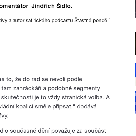
komentátor Jindřich Šídlo.
ávy a autor satirického podcastu Šťastné pondělí
na to, že do rad se nevolí podle
ují tam zahrádkáři a podobné segmenty
skutečnosti je to vždy stranická volba. A
 vládní koalici směle připsat,“ dodává
ávy.
ídlo současné dění považuje za součást