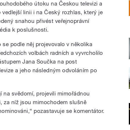
louhodobého útoku na Českou televizi a
 vedlejší linii i na Český rozhlas, který je
edený snahou přivést veřejnoprávní
édia k poslušnosti.
o se podle něj projevovalo v několika
ředchozích volbách radních a vyvrcholilo
ástupem Jana Součka na post
elevize a jeho následným odvoláním po
jí na svědomí, projevili mimořádnou
i, za níž jsou mimochodem slušně
 nominováni,“ pozastavuje se komentátor.