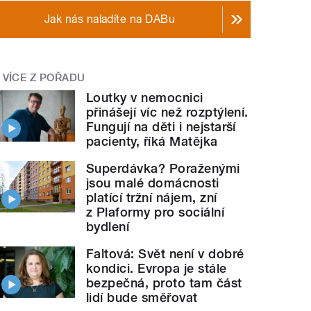
Jak nás naladíte na DABu
VÍCE Z POŘADU
Loutky v nemocnici
přinášejí víc než rozptýlení.
Fungují na děti i nejstarší
pacienty, říká Matějka
Superdávka? Poraženými
jsou malé domácnosti
platící tržní nájem, zní
z Plaformy pro sociální
bydlení
Faltová: Svět není v dobré
kondici. Evropa je stále
bezpečná, proto tam část
lidí bude směřovat