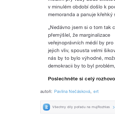
v minulém období došlo k po
memoranda a panuje křehký s
„Nedávno jsem si o tom tak 
přemýšlel, že marginalizace
veřejnoprávních médií by pro
jejich vliv, spousta velmi šik
nás by to bylo výhodné, možn
demokracii by to byl problém
Poslechněte si celý rozhovor
autoři:
Pavlína Nečásková
,
ert
Všechny díly pořadu na mujRozhlas