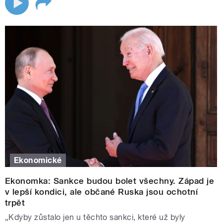
Ekonomické
Ekonomka: Sankce budou bolet všechny. Západ je
v lepší kondici, ale občané Ruska jsou ochotní
trpět
„Kdyby zůstalo jen u těchto sankci, které už byly