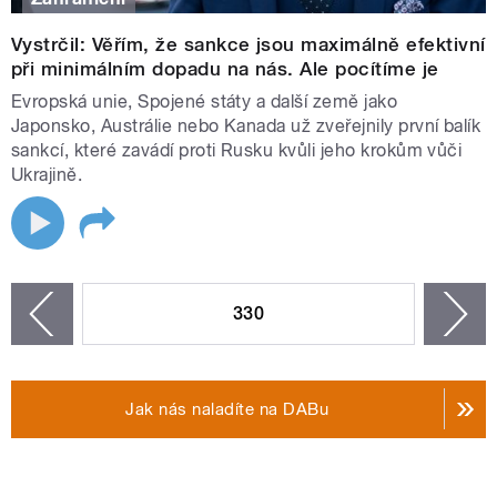
Vystrčil: Věřím, že sankce jsou maximálně efektivní
při minimálním dopadu na nás. Ale pocítíme je
Evropská unie, Spojené státy a další země jako
Japonsko, Austrálie nebo Kanada už zveřejnily první balík
sankcí, které zavádí proti Rusku kvůli jeho krokům vůči
Ukrajině.
STRÁNKY
330
n
zí
Jak nás naladíte na DABu