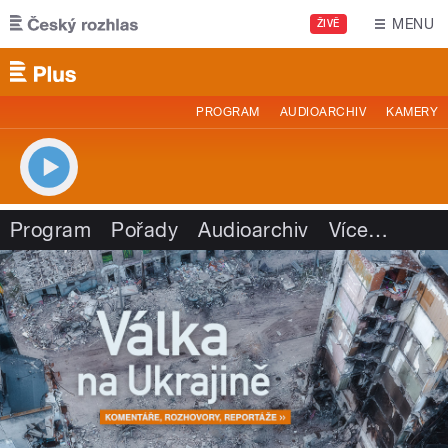
Přejít k hlavnímu obsahu
MENU
ŽIVĚ
PROGRAM
AUDIOARCHIV
KAMERY
Program
Pořady
Audioarchiv
Více
…