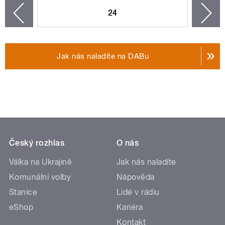
24
n
zí
Jak nás naladíte na DABu
Český rozhlas
O nás
Válka na Ukrajině
Jak nás naladíte
Komunální volby
Nápověda
Stanice
Lidé v rádiu
eShop
Kariéra
Kontakt