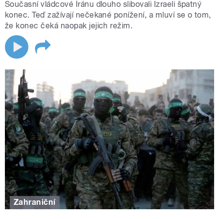
Současní vládcové Íránu dlouho slibovali Izraeli špatný
konec. Teď zažívají nečekané ponížení, a mluví se o tom,
že konec čeká naopak jejich režim.
Zahraniční