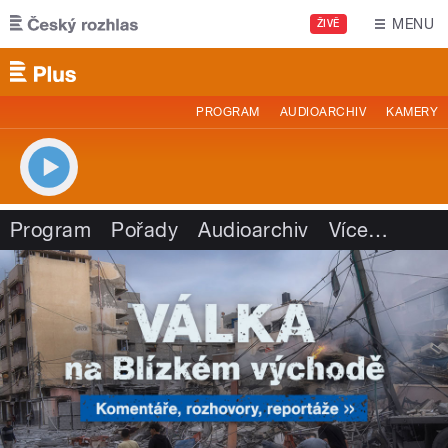
Přejít k hlavnímu obsahu
MENU
ŽIVĚ
PROGRAM
AUDIOARCHIV
KAMERY
Program
Pořady
Audioarchiv
Více
…