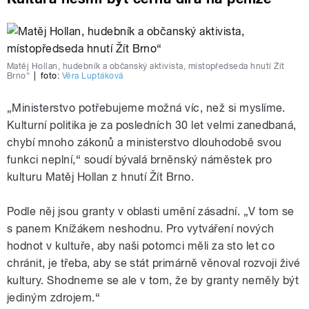
Matěj Hollan, hudebník a občanský aktivista, místopředseda hnutí Žít
Brno“
|
foto:
Věra Luptáková
„Ministerstvo potřebujeme možná víc, než si myslíme.
Kulturní politika je za posledních 30 let velmi zanedbaná,
chybí mnoho zákonů a ministerstvo dlouhodobě svou
funkci neplní,“ soudí bývalá brněnský náměstek pro
kulturu Matěj Hollan z hnutí Žít Brno.
Podle něj jsou granty v oblasti umění zásadní. „V tom se
s panem Knížákem neshodnu. Pro vytváření nových
hodnot v kultuře, aby naši potomci měli za sto let co
chránit, je třeba, aby se stát primárně věnoval rozvoji živé
kultury. Shodneme se ale v tom, že by granty neměly být
jediným zdrojem.“