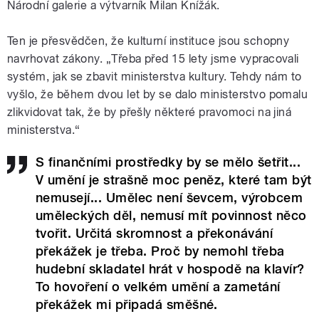
Národní galerie a výtvarník Milan Knížák.
Ten je přesvědčen, že kulturní instituce jsou schopny
navrhovat zákony. „Třeba před 15 lety jsme vypracovali
systém, jak se zbavit ministerstva kultury. Tehdy nám to
vyšlo, že během dvou let by se dalo ministerstvo pomalu
zlikvidovat tak, že by přešly některé pravomoci na jiná
ministerstva.“
S finančními prostředky by se mělo šetřit...
V umění je strašně moc peněz, které tam být
nemusejí... Umělec není ševcem, výrobcem
uměleckých děl, nemusí mít povinnost něco
tvořit. Určitá skromnost a překonávání
překážek je třeba. Proč by nemohl třeba
hudební skladatel hrát v hospodě na klavír?
To hovoření o velkém umění a zametání
překážek mi připadá směšné.