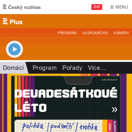
Přejít k hlavnímu obsahu
MENU
ŽIVĚ
PROGRAM
AUDIOARCHIV
KAMERY
Domácí
Program
Pořady
Více
…