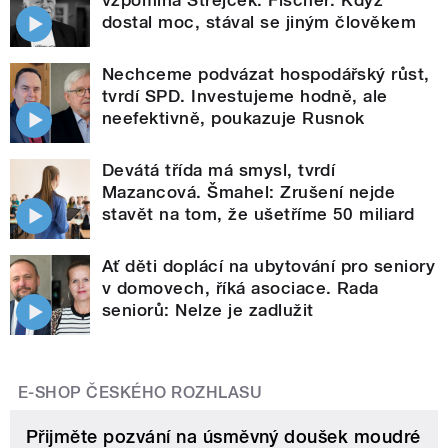
vzpomíná Strejček. Fischer: Když
dostal moc, stával se jiným člověkem
Nechceme podvázat hospodářský růst,
tvrdí SPD. Investujeme hodně, ale
neefektivně, poukazuje Rusnok
Devátá třída má smysl, tvrdí
Mazancová. Šmahel: Zrušení nejde
stavět na tom, že ušetříme 50 miliard
Ať děti doplácí na ubytování pro seniory
v domovech, říká asociace. Rada
seniorů: Nelze je zadlužit
E-SHOP ČESKÉHO ROZHLASU
Přijměte pozvání na úsměvný doušek moudré