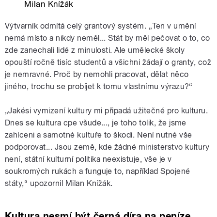
Milan Knížák
Výtvarník odmítá celý grantový systém. „Ten v umění
nemá místo a nikdy neměl... Stát by měl pečovat o to, co
zde zanechali lidé z minulosti. Ale umělecké školy
opouští ročně tisíc studentů a všichni žádají o granty, což
je nemravné. Proč by nemohli pracovat, dělat něco
jiného, trochu se probíjet k tomu vlastnímu výrazu?“
„Jakési vymizení kultury mi připadá užitečné pro kulturu.
Dnes se kultura cpe všude..., je toho tolik, že jsme
zahlceni a samotné kultuře to škodí. Není nutné vše
podporovat... Jsou země, kde žádné ministerstvo kultury
není, státní kulturní politika neexistuje, vše je v
soukromých rukách a funguje to, například Spojené
státy,“ upozornil Milan Knížák.
Kultura nesmí být černá díra na peníze