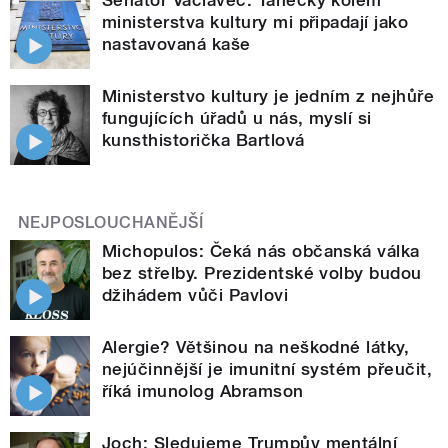
Senátor Václavec: Tanečky kolem
ministerstva kultury mi připadají jako
nastavovaná kaše
Ministerstvo kultury je jedním z nejhůře
fungujících úřadů u nás, myslí si
kunsthistorička Bartlová
NEJPOSLOUCHANĚJŠÍ
Michopulos: Čeká nás občanská válka
bez střelby. Prezidentské volby budou
džihádem vůči Pavlovi
Alergie? Většinou na neškodné látky,
nejúčinnější je imunitní systém přeučit,
říká imunolog Abramson
Joch: Sledujeme Trumpův mentální