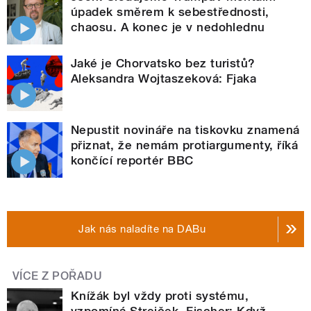
úpadek směrem k sebestřednosti,
chaosu. A konec je v nedohlednu
Jaké je Chorvatsko bez turistů?
Aleksandra Wojtaszeková: Fjaka
Nepustit novináře na tiskovku znamená
přiznat, že nemám protiargumenty, říká
končící reportér BBC
Jak nás naladíte na DABu
VÍCE Z POŘADU
Knížák byl vždy proti systému,