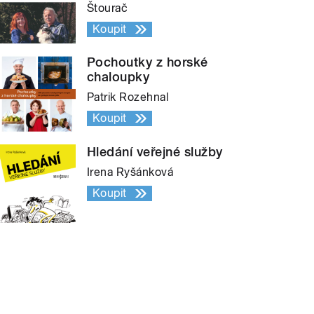
Štourač
Koupit
Pochoutky z horské
chaloupky
Patrik Rozehnal
Koupit
Hledání veřejné služby
Irena Ryšánková
Koupit