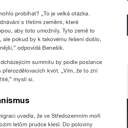
mohlo probíhat? „To je velká otázka.
dnávání s třetími zeměmi, které
pou, aby toto umožnily. Tyto země to
, ale pokud by k takovému řešení došlo,
nější,” odpovídá Benešík.
adcházejícím summitu by podle poslance
přerozdělovacích kvót. „Vím, že to zní
žité,” myslí si.
anismus
igraci uvedla, že ve Středozemním moři
ozím letům prudce klesl. Do poloviny