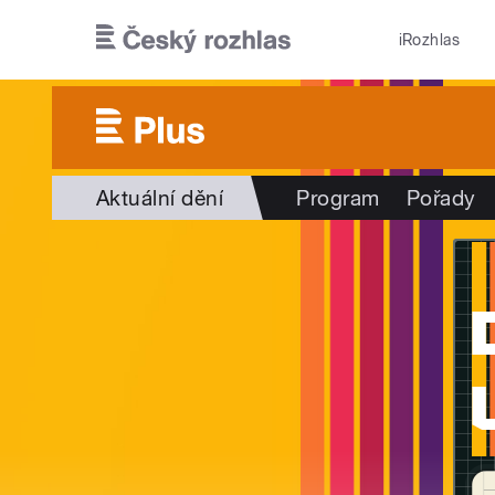
Přejít k hlavnímu obsahu
iRozhlas
Aktuální dění
Program
Pořady