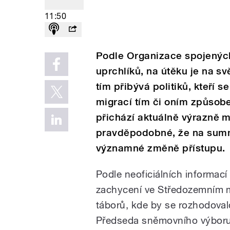
11:50
Podle Organizace spojených
uprchlíků, na útěku je na sv
tím přibývá politiků, kteří s
migrací tím či oním způsob
přichází aktuálně výrazně m
pravděpodobné, že na summ
významné změně přístupu.
Podle neoficiálních informací
zachycení ve Středozemním mo
táborů, kde by se rozhodoval
Předseda sněmovního výboru 