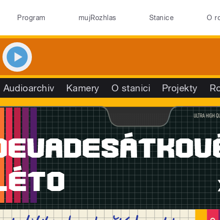
Program
mujRozhlas
Stanice
O r
Audioarchiv
Kamery
O stanici
Projekty
R