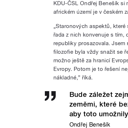
KDU-ČSL Ondřej Benešík si m
africkém území je v českém z
„Staronových aspektů, které s
řada z nich konvenuje s tím
republiky prosazovala. Jsem rá
filozofie byla vždy snažit se 
možno ještě za hranicí Evrop
Evropy. Potom je to řešení ne
nákladné,” říká.
Bude záležet zejm
zeměmi, které be
aby toto umožnily
Ondřej Benešík