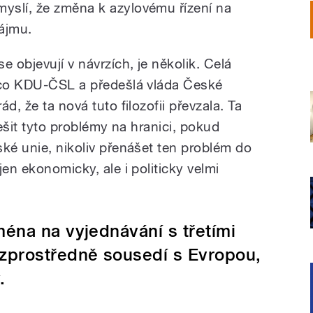
yslí, že změna k azylovému řízení na
ájmu.
e objevují v návrzích, je několik. Celá
, co KDU-ČSL a předešlá vláda České
d, že ta nová tuto filozofii převzala. Ta
řešit tyto problémy na hranici, pokud
ské unie, nikoliv přenášet ten problém do
jen ekonomicky, ale i politicky velmi
éna na vyjednávání s třetími
zprostředně sousedí s Evropou,
.