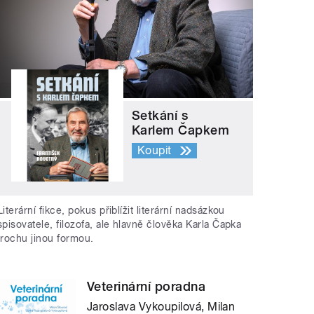
Setkání s
Karlem Čapkem
Koupit
Literární fikce, pokus přiblížit literární nadsázkou
spisovatele, filozofa, ale hlavně člověka Karla Čapka
trochu jinou formou.
Veterinární poradna
Jaroslava Vykoupilová, Milan