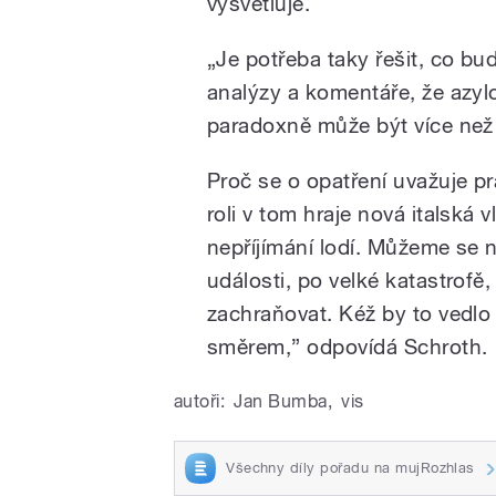
vysvětluje.
„Je potřeba taky řešit, co bud
analýzy a komentáře, že azyl
paradoxně může být více než
Proč se o opatření uvažuje pr
roli v tom hraje nová italská 
nepříjímání lodí. Můžeme se n
události, po velké katastrofě, 
zachraňovat. Kéž by to vedlo 
směrem,” odpovídá Schroth.
autoři:
Jan Bumba
,
vis
Všechny díly pořadu na mujRozhlas