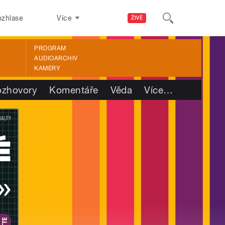
ozhlase
Více
ŽIVĚ
PROGRAM
AUDIOARCHIV
KAMERY
ozhovory
Komentáře
Věda
Více
…