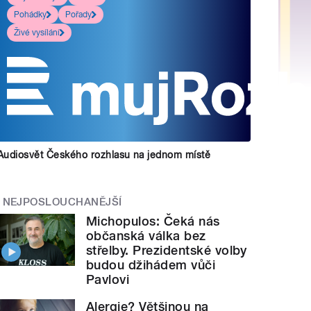
Pohádky
Pořady
Živé vysílání
Audiosvět Českého rozhlasu na jednom místě
NEJPOSLOUCHANĚJŠÍ
Michopulos: Čeká nás
občanská válka bez
střelby. Prezidentské volby
budou džihádem vůči
Pavlovi
Alergie? Většinou na