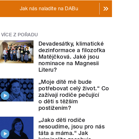
Jak nás naladíte na DABu
VÍCE Z POŘADU
Devadesátky, klimatické
dezinformace a filozofka
Matějčková. Jaké jsou
nominace na Magnesii
Literu?
„Moje dítě mě bude
potřebovat celý život.“ Co
zažívají rodiče pečující
o děti s těžším
postižením?
„Jako děti rodiče
nesoudíme, jsou pro nás
táta a máma.“ Jak