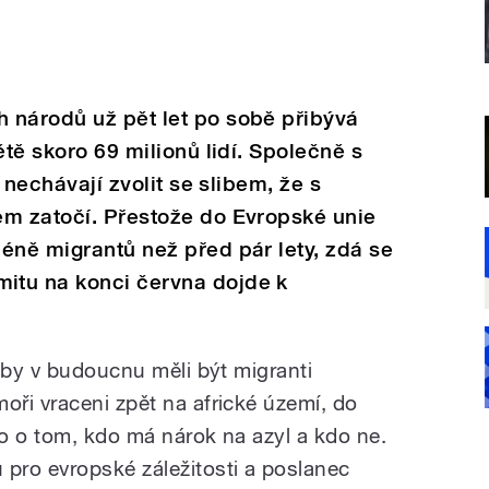
 národů už pět let po sobě přibývá
ětě skoro 69 milionů lidí. Společně s
e nechávají zvolit se slibem, že s
em zatočí. Přestože do Evropské unie
éně migrantů než před pár lety, zdá se
itu na konci června dojde k
 by v budoucnu měli být migranti
ři vraceni zpět na africké území, do
o o tom, kdo má nárok na azyl a kdo ne.
pro evropské záležitosti a poslanec