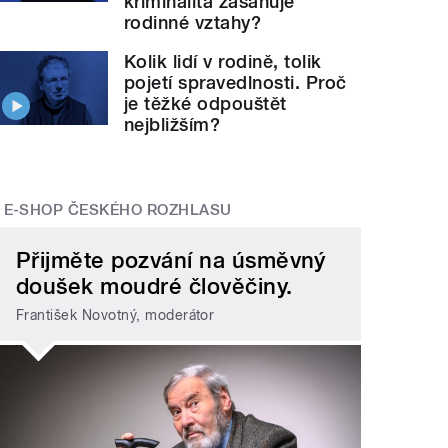
kriminalita zasahuje
rodinné vztahy?
Kolik lidí v rodině, tolik
pojetí spravedlnosti. Proč
je těžké odpouštět
nejbližším?
E-SHOP ČESKÉHO ROZHLASU
Přijměte pozvání na úsměvný
doušek moudré člověčiny.
František Novotný, moderátor