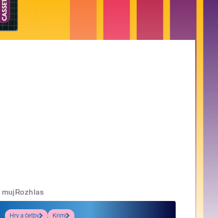
mujRozhlas
Hry a četby
Krimi