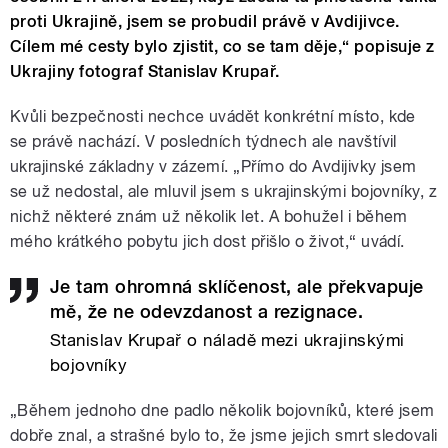
proti Ukrajině, jsem se probudil právě v Avdijivce.
Cílem mé cesty bylo zjistit, co se tam děje,“ popisuje z
Ukrajiny fotograf Stanislav Krupař.
Kvůli bezpečnosti nechce uvádět konkrétní místo, kde
se právě nachází. V posledních týdnech ale navštívil
ukrajinské základny v zázemí. „Přímo do Avdijivky jsem
se už nedostal, ale mluvil jsem s ukrajinskými bojovníky, z
nichž některé znám už několik let. A bohužel i během
mého krátkého pobytu jich dost přišlo o život,“ uvádí.
Je tam ohromná sklíčenost, ale překvapuje
mě, že ne odevzdanost a rezignace.
Stanislav Krupař o náladě mezi ukrajinskými
bojovníky
„Během jednoho dne padlo několik bojovníků, které jsem
dobře znal, a strašné bylo to, že jsme jejich smrt sledovali