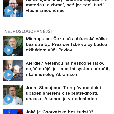
materiálu a zbraní, než jde teď, tvrdí
vládní zmocněnec
NEJPOSLOUCHANĚJŠÍ
Michopulos: Čeká nás občanská válka
bez střelby. Prezidentské volby budou
džihádem vůči Pavlovi
Alergie? Většinou na neškodné látky,
nejúčinnější je imunitní systém přeučit,
říká imunolog Abramson
Joch: Sledujeme Trumpův mentální
úpadek směrem k sebestřednosti,
chaosu. A konec je v nedohlednu
Jaké je Chorvatsko bez turistů?