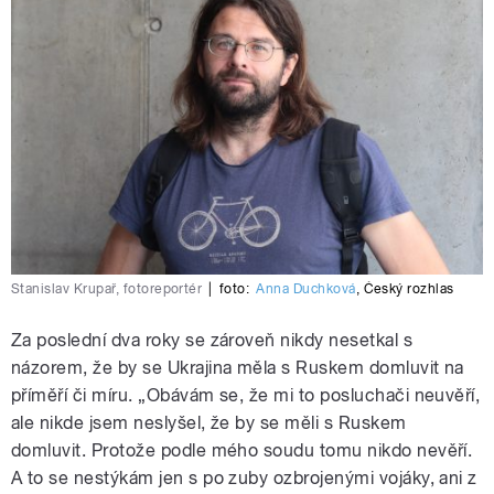
Stanislav Krupař, fotoreportér
|
foto:
Anna Duchková
,
Český rozhlas
Za poslední dva roky se zároveň nikdy nesetkal s
názorem, že by se Ukrajina měla s Ruskem domluvit na
příměří či míru. „Obávám se, že mi to posluchači neuvěří,
ale nikde jsem neslyšel, že by se měli s Ruskem
domluvit. Protože podle mého soudu tomu nikdo nevěří.
A to se nestýkám jen s po zuby ozbrojenými vojáky, ani z