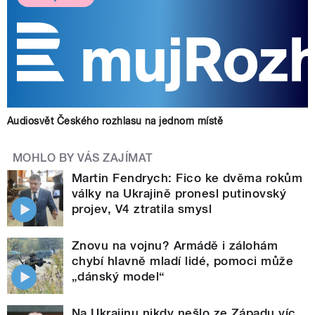
Audiosvět Českého rozhlasu na jednom místě
MOHLO BY VÁS ZAJÍMAT
Martin Fendrych: Fico ke dvěma rokům
války na Ukrajině pronesl putinovský
projev, V4 ztratila smysl
Znovu na vojnu? Armádě i zálohám
chybí hlavně mladí lidé, pomoci může
„dánský model“
Na Ukrajinu nikdy nešlo ze Západu víc