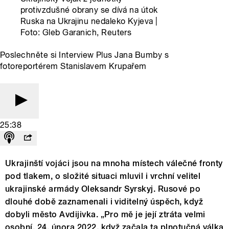
protivzdušné obrany se dívá na útok
Ruska na Ukrajinu nedaleko Kyjeva |
Foto: Gleb Garanich, Reuters
Poslechněte si Interview Plus Jana Bumby s
fotoreportérem Stanislavem Krupařem
25:38
Ukrajinští vojáci jsou na mnoha místech válečné fronty
pod tlakem, o složité situaci mluvil i vrchní velitel
ukrajinské armády Oleksandr Syrskyj. Rusové po
dlouhé době zaznamenali i viditelný úspěch, když
dobyli město Avdijivka. „Pro mě je její ztráta velmi
osobní. 24. února 2022, když začala ta plnotučná válka