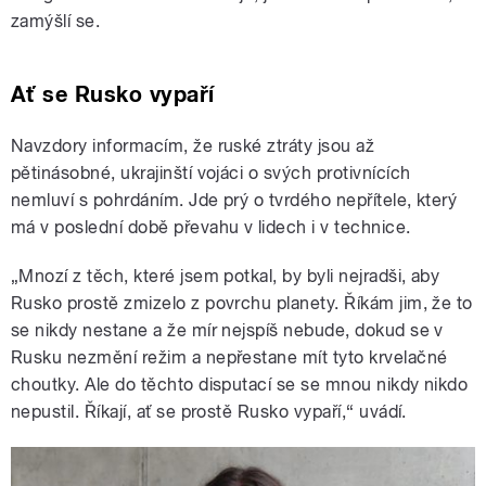
zamýšlí se.
Ať se Rusko vypaří
Navzdory informacím, že ruské ztráty jsou až
pětinásobné, ukrajinští vojáci o svých protivnících
nemluví s pohrdáním. Jde prý o tvrdého nepřítele, který
má v poslední době převahu v lidech i v technice.
„Mnozí z těch, které jsem potkal, by byli nejradši, aby
Rusko prostě zmizelo z povrchu planety. Říkám jim, že to
se nikdy nestane a že mír nejspíš nebude, dokud se v
Rusku nezmění režim a nepřestane mít tyto krvelačné
choutky. Ale do těchto disputací se se mnou nikdy nikdo
nepustil. Říkají, ať se prostě Rusko vypaří,“ uvádí.