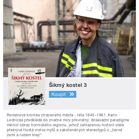
Šikmý kostel 3
Koupit
Románová kronika ztraceného města - léta 1945–1961. Karin
Lednická předkládá do značné míry převratný, dosavadní paradigma
měnící obraz hornického regionu, jehož zahlazenou historii stále
překrývá tlustá vrstva mýtů a zakořeněných stereotypů o „černé
zemi a rudém kraji“.