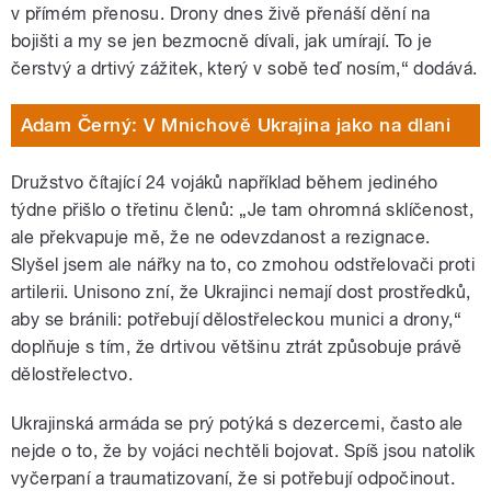
v přímém přenosu. Drony dnes živě přenáší dění na
bojišti a my se jen bezmocně dívali, jak umírají. To je
čerstvý a drtivý zážitek, který v sobě teď nosím,“ dodává.
Adam Černý: V Mnichově Ukrajina jako na dlani
Družstvo čítající 24 vojáků například během jediného
týdne přišlo o třetinu členů: „Je tam ohromná sklíčenost,
ale překvapuje mě, že ne odevzdanost a rezignace.
Slyšel jsem ale nářky na to, co zmohou odstřelovači proti
artilerii. Unisono zní, že Ukrajinci nemají dost prostředků,
aby se bránili: potřebují dělostřeleckou munici a drony,“
doplňuje s tím, že drtivou většinu ztrát způsobuje právě
dělostřelectvo.
Ukrajinská armáda se prý potýká s dezercemi, často ale
nejde o to, že by vojáci nechtěli bojovat. Spíš jsou natolik
vyčerpaní a traumatizovaní, že si potřebují odpočinout.