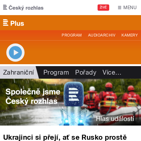
Přejít k hlavnímu obsahu
MENU
ŽIVĚ
PROGRAM
AUDIOARCHIV
KAMERY
Zahraniční
Program
Pořady
Více
…
Ukrajinci si přejí, ať se Rusko prostě