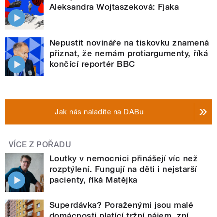
Aleksandra Wojtaszeková: Fjaka
Nepustit novináře na tiskovku znamená
přiznat, že nemám protiargumenty, říká
končící reportér BBC
Jak nás naladíte na DABu
VÍCE Z POŘADU
Loutky v nemocnici přinášejí víc než
rozptýlení. Fungují na děti i nejstarší
pacienty, říká Matějka
Superdávka? Poraženými jsou malé
domácnosti platící tržní nájem, zní