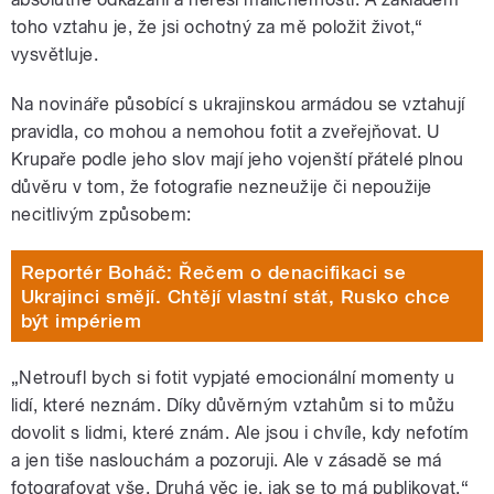
toho vztahu je, že jsi ochotný za mě položit život,“
vysvětluje.
Na novináře působící s ukrajinskou armádou se vztahují
pravidla, co mohou a nemohou fotit a zveřejňovat. U
Krupaře podle jeho slov mají jeho vojenští přátelé plnou
důvěru v tom, že fotografie nezneužije či nepoužije
necitlivým způsobem:
Reportér Boháč: Řečem o denacifikaci se
Ukrajinci smějí. Chtějí vlastní stát, Rusko chce
být impériem
„Netroufl bych si fotit vypjaté emocionální momenty u
lidí, které neznám. Díky důvěrným vztahům si to můžu
dovolit s lidmi, které znám. Ale jsou i chvíle, kdy nefotím
a jen tiše naslouchám a pozoruji. Ale v zásadě se má
fotografovat vše. Druhá věc je, jak se to má publikovat,“