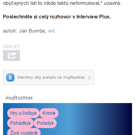
obyčejných lidí to nikdo takto neformuloval,“ uzavírá.
Poslechněte si celý rozhovor v Interview Plus.
autoři:
Jan Bumba
,
ert
Všechny díly pořadu na mujRozhlas
mujRozhlas
Hry a četby
Krimi
Pohádky
Pořady
Živé vysílání