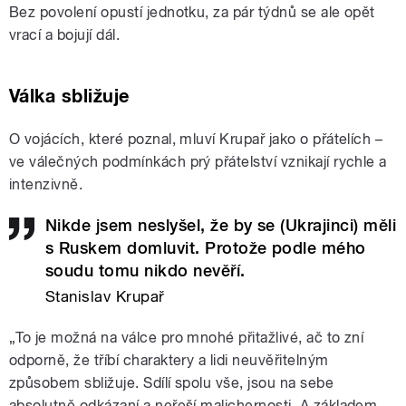
Bez povolení opustí jednotku, za pár týdnů se ale opět
vrací a bojují dál.
Válka sbližuje
O vojácích, které poznal, mluví Krupař jako o přátelích –
ve válečných podmínkách prý přátelství vznikají rychle a
intenzivně.
Nikde jsem neslyšel, že by se (Ukrajinci) měli
s Ruskem domluvit. Protože podle mého
soudu tomu nikdo nevěří.
Stanislav Krupař
„To je možná na válce pro mnohé přitažlivé, ač to zní
odporně, že tříbí charaktery a lidi neuvěřitelným
způsobem sbližuje. Sdílí spolu vše, jsou na sebe
absolutně odkázaní a neřeší malichernosti. A základem