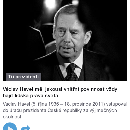
Tři prezidenti
Václav Havel měl jakousi vnitřní povinnost vždy
hájit lidská práva světa
Václav Havel (5. října 1936 – 18. prosince 2011) vstupoval
do úřadu prezidenta České republiky za výjimečných
okolností.