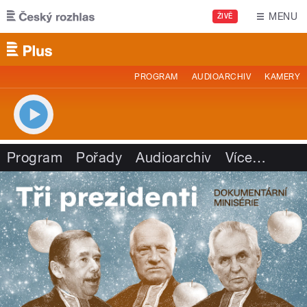
Přejít k hlavnímu obsahu
MENU
ŽIVĚ
PROGRAM
AUDIOARCHIV
KAMERY
Program
Pořady
Audioarchiv
Více
…