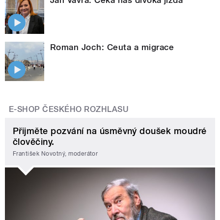
Jan Vávra: Čeká nás divoká jízda
Roman Joch: Ceuta a migrace
E-SHOP ČESKÉHO ROZHLASU
Přijměte pozvání na úsměvný doušek moudré
člověčiny.
František Novotný, moderátor