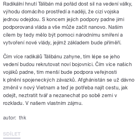
Radikální hnutí Tálibán má pořád dost sil na vedení války,
výhodu domácího prostředí a naději, že cizí vojska
jednou odejdou. S koncem jejich podpory padne jimi
podporovaná vláda a vše může začít nanovo. Naším
cílem by tedy mělo být pomoci národnímu smíření a
vytvoření nové vlády, jejímž základem bude příměří.
Čím více radikálů Tálibánu zahyne, tím lépe se jeho
vedení budou rekrutovat noví bojovníci. Čím více našich
vojáků padne, tím menší bude podpora veřejnosti
k plnění spojeneckých závazků. Afghánistán se už dávno
změnil v nový Vietnam a teď je potřeba najít cestu, jak
odejít, neztratit tvář a nezanechat po sobě zemi v
rozkladu. V našem vlastním zájmu.
autor:
thk