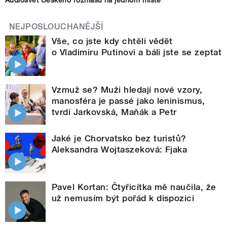
Audiosvět Českého rozhlasu na jednom místě
NEJPOSLOUCHANĚJŠÍ
Vše, co jste kdy chtěli vědět
o Vladimiru Putinovi a báli jste se zeptat
Vzmuž se? Muži hledají nové vzory,
manosféra je passé jako leninismus,
tvrdí Jarkovská, Maňák a Petr
Jaké je Chorvatsko bez turistů?
Aleksandra Wojtaszeková: Fjaka
Pavel Kortan: Čtyřicítka mě naučila, že
už nemusím být pořád k dispozici