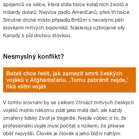
spojenců ve válce, která stála tisíce kolačních životů a
miliardy dolarů. Nejvíce padlo Američanů, přes tři tisíce.
Smutné druhé místo připadlo Britům s necelými pěti
stovkami mrtvých bojovníků. Následují ozbrojené síly
Kanady s půl druhou stovkou.
Nesmyslný konflikt?
Babiš chce řešit, jak zamezit smrti českých
vojáků v Afghánistánu. ‚Tomu zabránit nejde,‘
říká elitní voják
V tomto srovnání by se celkem čtrnáct mrtvých českých
vojáků mohlo někomu zdát jako malá daň, ale každý
zmařený lidský život je tragédie. Nejde vůbec o to, že
profesionální voják musí počítat s rizikem, že přinese
oběť nejvyšší. Člověk je člověk a jeho bližní náhlým