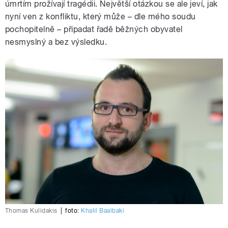
úmrtím prožívají tragédii. Největší otázkou se ale jeví, jak
nyní ven z konfliktu, který může – dle mého soudu
pochopitelně – připadat řadě běžných obyvatel
nesmyslný a bez výsledku.
Thomas Kulidakis
|
foto:
Khalil Baalbaki