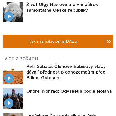
Život Olgy Havlové a první půlrok
samostatné České republiky
Jak nás naladíte na DABu
VÍCE Z POŘADU
Petr Šabata: Členové Babišovy vlády
dávají přednost plochozemcům před
Billem Gatesem
Ondřej Konrád: Odysseus podle Nolana