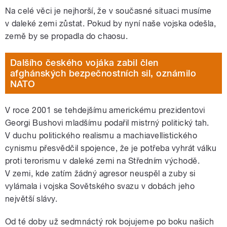
Na celé věci je nejhorší, že v současné situaci musíme
v daleké zemi zůstat. Pokud by nyní naše vojska odešla,
země by se propadla do chaosu.
Dalšího českého vojáka zabil člen
afghánských bezpečnostních sil, oznámilo
NATO
V roce 2001 se tehdejšímu americkému prezidentovi
Georgi Bushovi mladšímu podařil mistrný politický tah.
V duchu politického realismu a machiavellistického
cynismu přesvědčil spojence, že je potřeba vyhrát válku
proti terorismu v daleké zemi na Středním východě.
V zemi, kde zatím žádný agresor neuspěl a zuby si
vylámala i vojska Sovětského svazu v dobách jeho
největší slávy.
Od té doby už sedmnáctý rok bojujeme po boku našich