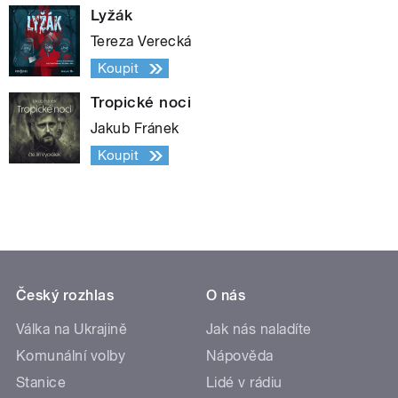
Lyžák
Tereza Verecká
Koupit
Tropické noci
Jakub Fránek
Koupit
Český rozhlas
O nás
Válka na Ukrajině
Jak nás naladíte
Komunální volby
Nápověda
Stanice
Lidé v rádiu