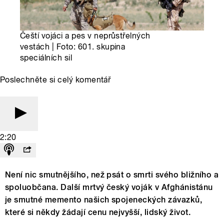
Čeští vojáci a pes v neprůstřelných
vestách | Foto: 601. skupina
speciálních sil
Poslechněte si celý komentář
2:20
Není nic smutnějšího, než psát o smrti svého bližního a
spoluobčana. Další mrtvý český voják v Afghánistánu
je smutné memento našich spojeneckých závazků,
které si někdy žádají cenu nejvyšší, lidský život.