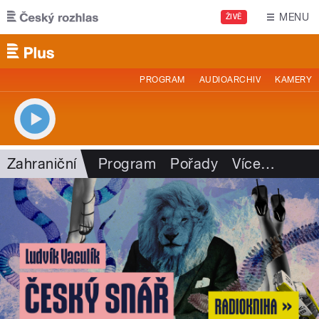
Přejít k hlavnímu obsahu
MENU
ŽIVĚ
PROGRAM
AUDIOARCHIV
KAMERY
Zahraniční
Program
Pořady
Více
…