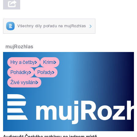
Všechny díly pořadu na mujRozhlas
mujRozhlas
Hry a četby
Krimi
Pohádky
Pořady
Živé vysílání