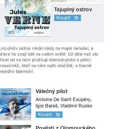
Tajuplný ostrov
Koupit
Lincolnův ostrov nikdo nikdy na mapě nenašel, a
přece ho znají lidé na celém světě. Už déle než sto
třicet let na něm prožívají dobrodružství s pěticí
trosečníků, kteří na něm našli útočiště, a hlavně
nejedno tajemství.
Válečný pilot
Antoine De Saint Exupéry,
Igor Bareš, Vladimír Rusko
Koupit
Pověsti z Olomouckého