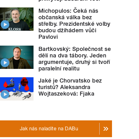
Michopulos: Čeká nás
občanská válka bez
střelby. Prezidentské volby
budou džihádem vůči
Pavlovi
Bartkovský: Společnost se
dělí na dva tábory. Jeden
argumentuje, druhý si tvoří
paralelní realitu
Jaké je Chorvatsko bez
turistů? Aleksandra
Wojtaszeková: Fjaka
Jak nás naladíte na DABu