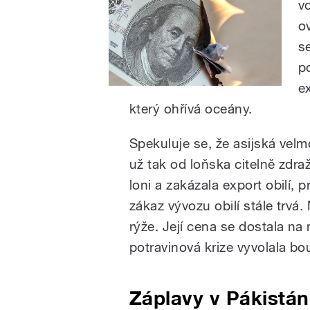
vo
o
s
p
e
který ohřívá oceány.
Spekuluje se, že asijská velm
už tak od loňska citelně zdraž
loni a zakázala export obilí,
zákaz vývozu obilí stále trvá.
rýže. Její cena se dostala na
potravinová krize vyvolala b
Záplavy v Pákistán