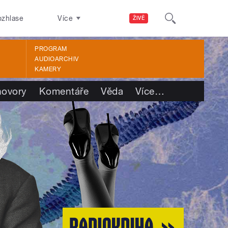
ozhlase
Více
ŽIVĚ
PROGRAM
AUDIOARCHIV
KAMERY
ovory
Komentáře
Věda
Více
…