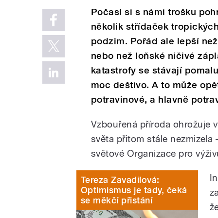
Počasí si s námi trošku poh
několik střídaček tropických
podzim. Pořád ale lepší než l
nebo než loňské ničivé zápl
katastrofy se stávají poma
moc deštivo. A to může opět 
potravinové, a hlavně potr
Vzbouřená příroda ohrožuje vý
světa přitom stále nezmizela 
světové Organizace pro výživu 
I
Tereza Zavadilová:
Optimismus je tady, čeká
za
se měkčí přistání
ž