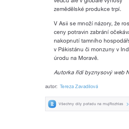
vědců ale v globále výnosy
zemědělské produkce trpí.
V Asii se množí názory, že ro
ceny potravin zabrání očeká
nakopnutí tamního hospodářs
v Pákistánu či monzuny v Ind
úrodu na Moravě.
Autorka řídí byznysový web 
autor:
Tereza Zavadilová
Všechny díly pořadu na mujRozhlas