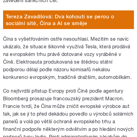
zavedení sankčních cel.
Tereza Zavadilová: Dva kohouti se perou o
sociální sítě, Čína a AI se směje
Čína s vyšetřováním ostře nesouhlasí. Mezitím se navíc
ukázalo, že situace šikovně využívá Tesla, která prodává
na evropském trhu právě dotované vozy vyráběné v
Číně. Elektroauta produkovaná se štědrou státní
podporou dělají podle názoru komisařů nekalou
konkurenci evropským, tradičně dražším, automobilkám.
Co nejtvrdší přístup Evropy proti Číně podle agentury
Bloomberg prosazuje francouzský prezident Macron.
Francie tvrdí, že Čína může zničit evropské výrobce aut
tak, jak se jí to před dekádou povedlo u výrobců solárních
panelů a volá po větší ochraně evropského trhu a
finanční podpoře některým odvětvím a po hledání nových
partnerů typu Indie. Proti administrativním zásahům do