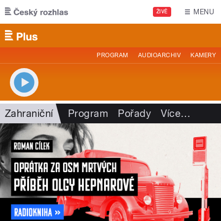
Přejít k hlavnímu obsahu
MENU
ŽIVĚ
PROGRAM
AUDIOARCHIV
KAMERY
Zahraniční
Program
Pořady
Více
…