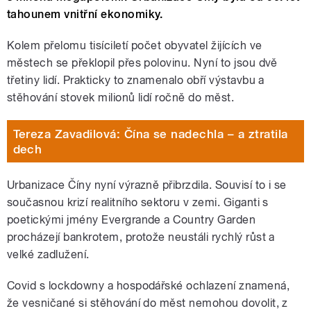
tahounem vnitřní ekonomiky.
Kolem přelomu tisíciletí počet obyvatel žijících ve
městech se překlopil přes polovinu. Nyní to jsou dvě
třetiny lidí. Prakticky to znamenalo obří výstavbu a
stěhování stovek milionů lidí ročně do měst.
Tereza Zavadilová: Čína se nadechla – a ztratila
dech
Urbanizace Číny nyní výrazně přibrzdila. Souvisí to i se
současnou krizí realitního sektoru v zemi. Giganti s
poetickými jmény Evergrande a Country Garden
procházejí bankrotem, protože neustáli rychlý růst a
velké zadlužení.
Covid s lockdowny a hospodářské ochlazení znamená,
že vesničané si stěhování do měst nemohou dovolit, z