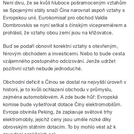
Není divu, že se kvůli hluboce pošramoceným vztahům
se Spojenými státy snaží Čína narovnat aspoň vztahy s
Evropskou unií. Eurokomisař pro obchod Valdis
Dombrovskis se nyní setkal s čínským vicepremiérem a
prohlásil, že vztahy obou zemí jsou na křižovatce.
Buď se podaří obnovit korektní vztahy s otevřeným,
férovým obchodem a investicemi. Nebo to bude cesta
vzájemného postupného odcizování. Jenže udržet
pozitivní vztah nebude jednoduché.
Obchodní deficit s Čínou se dostal na nejvyšší úroveň v
historii, je to kvůli ochlazení obchodu v průmyslu,
zejména automobilovém. A zde bude hůř: Evropská
komise bude vyšetřovat dotace Číny elektromobilům.
Evropa obvinila Peking, že zaplavuje světové trhy
elektromobily, jejichž ceny jsou uměle nízké díky
obrovským státním dotacím. To by mohlo vést až k