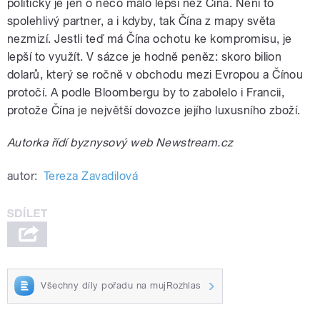
politicky je jen o něco málo lepší než Čína. Není to
spolehlivý partner, a i kdyby, tak Čína z mapy světa
nezmizí. Jestli teď má Čína ochotu ke kompromisu, je
lepší to využít. V sázce je hodně peněz: skoro bilion
dolarů, který se ročně v obchodu mezi Evropou a Čínou
protočí. A podle Bloombergu by to zabolelo i Francii,
protože Čína je největší dovozce jejího luxusního zboží.
Autorka řídí byznysový web Newstream.cz
autor:
Tereza Zavadilová
Všechny díly pořadu na mujRozhlas