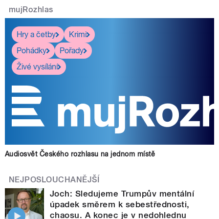
mujRozhlas
Hry a četby
Krimi
Pohádky
Pořady
Živé vysílání
Audiosvět Českého rozhlasu na jednom místě
NEJPOSLOUCHANĚJŠÍ
Joch: Sledujeme Trumpův mentální
úpadek směrem k sebestřednosti,
chaosu. A konec je v nedohlednu