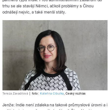
trhu se ale stavějí Němci, ačkoli problémy s Čínou
odnášejí nejvíc, a také menší státy.
Tereza Zavadilová
|
foto:
Kateřina Cibulka
,
Český rozhlas
Jenže: Indie není zdaleka na takové průmyslové úrovni a i