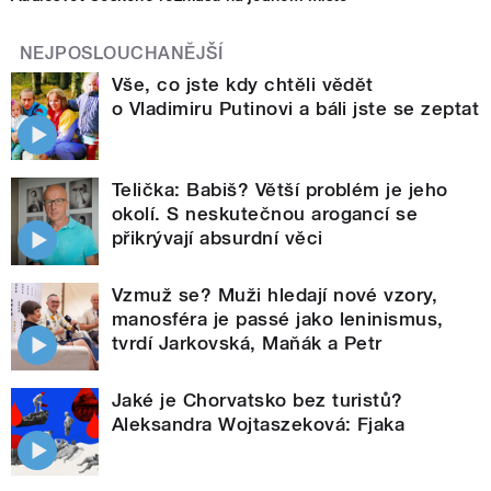
NEJPOSLOUCHANĚJŠÍ
Vše, co jste kdy chtěli vědět
o Vladimiru Putinovi a báli jste se zeptat
Telička: Babiš? Větší problém je jeho
okolí. S neskutečnou arogancí se
přikrývají absurdní věci
Vzmuž se? Muži hledají nové vzory,
manosféra je passé jako leninismus,
tvrdí Jarkovská, Maňák a Petr
Jaké je Chorvatsko bez turistů?
Aleksandra Wojtaszeková: Fjaka