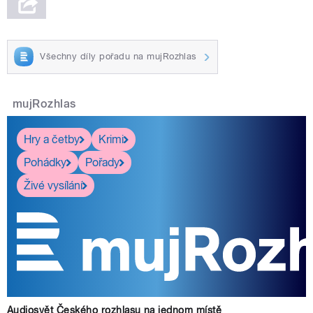
Všechny díly pořadu na mujRozhlas
mujRozhlas
Hry a četby
Krimi
Pohádky
Pořady
Živé vysílání
Audiosvět Českého rozhlasu na jednom místě