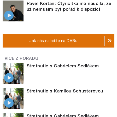
Pavel Kortan: Čtyřicítka mě naučila, že
už nemusím být pořád k dispozici
Jak nás naladíte na DABu
VÍCE Z POŘADU
Stretnutie s Gabrielem Sedlákem
Stretnutie s Kamilou Schusterovou
Stretnutie s Gabrielem Sedlákem