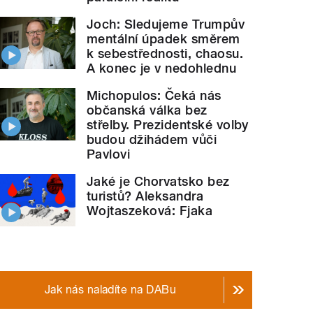
Joch: Sledujeme Trumpův
mentální úpadek směrem
k sebestřednosti, chaosu.
A konec je v nedohlednu
Michopulos: Čeká nás
občanská válka bez
střelby. Prezidentské volby
budou džihádem vůči
Pavlovi
Jaké je Chorvatsko bez
turistů? Aleksandra
Wojtaszeková: Fjaka
Jak nás naladíte na DABu