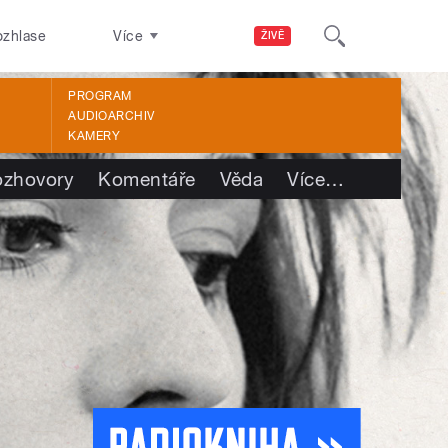
ozhlase
Více
ŽIVĚ
PROGRAM
AUDIOARCHIV
KAMERY
ozhovory
Komentáře
Věda
Více
…