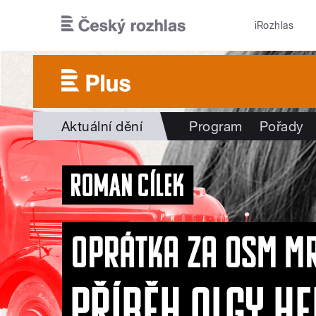
Přejít k hlavnímu obsahu
iRozhlas
Aktuální dění
Program
Pořady