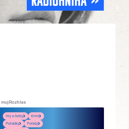
mujRozhlas
Hry a četby
Krimi
Pohádky
Pořady