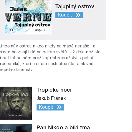
Tajuplný ostrov
Koupit
Lincolnův ostrov nikdo nikdy na mapě nenašel, a
přece ho znají lidé na celém světě. Už déle než sto
třicet let na něm prožívají dobrodružství s pěticí
trosečníků, kteří na něm našli útočiště, a hlavně
nejedno tajemství.
Tropické noci
Jakub Fránek
Koupit
Pan Nikdo a bílá tma