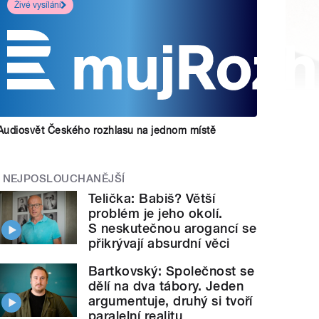
Živé vysílání
Audiosvět Českého rozhlasu na jednom místě
NEJPOSLOUCHANĚJŠÍ
Telička: Babiš? Větší
problém je jeho okolí.
S neskutečnou arogancí se
přikrývají absurdní věci
Bartkovský: Společnost se
dělí na dva tábory. Jeden
argumentuje, druhý si tvoří
paralelní realitu