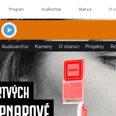
Program
mujRozhlas
Stanice
O r
Audioarchiv
Kamery
O stanici
Projekty
R