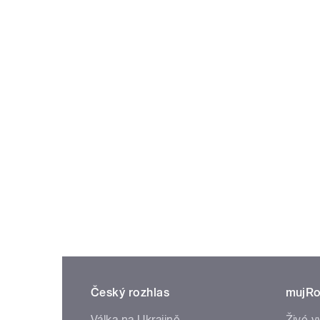
Český rozhlas
mujRo
Válka na Ukrajině
Živé v