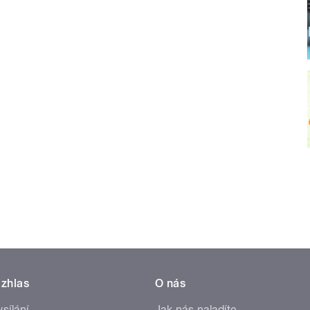
zhlas
O nás
ysílání
Jak nás naladíte