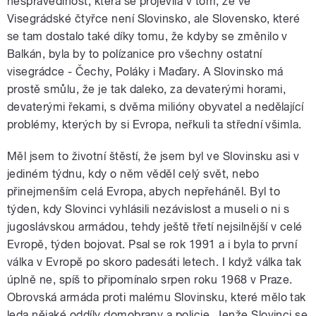
nespravedlnost, která se projevila v tom, že ve
Visegrádské čtyřce není Slovinsko, ale Slovensko, které
se tam dostalo také díky tomu, že kdyby se změnilo v
Balkán, byla by to polízanice pro všechny ostatní
visegrádce - Čechy, Poláky i Maďary. A Slovinsko má
prostě smůlu, že je tak daleko, za devaterými horami,
devaterými řekami, s dvěma milióny obyvatel a nedělající
problémy, kterých by si Evropa, neřkuli ta střední všimla.
Měl jsem to životní štěstí, že jsem byl ve Slovinsku asi v
jediném týdnu, kdy o něm věděl celý svět, nebo
přinejmenším celá Evropa, abych nepřeháněl. Byl to
týden, kdy Slovinci vyhlásili nezávislost a museli o ni s
jugoslávskou armádou, tehdy ještě třetí nejsilnější v celé
Evropě, týden bojovat. Psal se rok 1991 a i byla to první
válka v Evropě po skoro padesáti letech. I když válka tak
úplně ne, spíš to připomínalo srpen roku 1968 v Praze.
Obrovská armáda proti malému Slovinsku, které mělo tak
leda nějaké oddíly domobrany a policie. Jenže Slovinci se