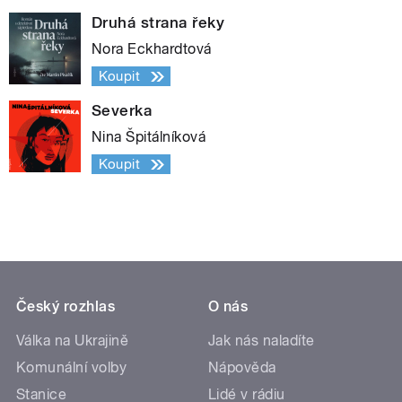
Druhá strana řeky
Nora Eckhardtová
Koupit
Severka
Nina Špitálníková
Koupit
Český rozhlas
O nás
Válka na Ukrajině
Jak nás naladíte
Komunální volby
Nápověda
Stanice
Lidé v rádiu