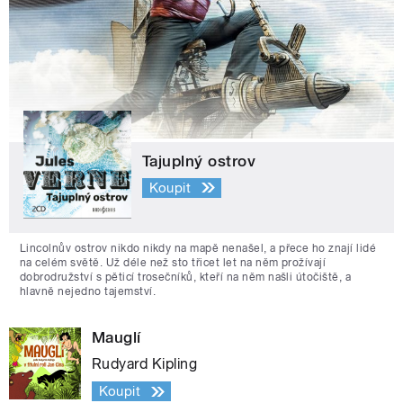
Tajuplný ostrov
Koupit
Lincolnův ostrov nikdo nikdy na mapě nenašel, a přece ho znají lidé
na celém světě. Už déle než sto třicet let na něm prožívají
dobrodružství s pěticí trosečníků, kteří na něm našli útočiště, a
hlavně nejedno tajemství.
Mauglí
Rudyard Kipling
Koupit