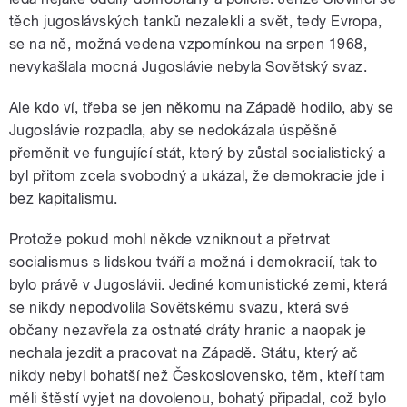
těch jugoslávských tanků nezalekli a svět, tedy Evropa,
se na ně, možná vedena vzpomínkou na srpen 1968,
nevykašlala mocná Jugoslávie nebyla Sovětský svaz.
Ale kdo ví, třeba se jen někomu na Západě hodilo, aby se
Jugoslávie rozpadla, aby se nedokázala úspěšně
přeměnit ve fungující stát, který by zůstal socialistický a
byl přitom zcela svobodný a ukázal, že demokracie jde i
bez kapitalismu.
Protože pokud mohl někde vzniknout a přetrvat
socialismus s lidskou tváří a možná i demokracií, tak to
bylo právě v Jugoslávii. Jediné komunistické zemi, která
se nikdy nepodvolila Sovětskému svazu, která své
občany nezavřela za ostnaté dráty hranic a naopak je
nechala jezdit a pracovat na Západě. Státu, který ač
nikdy nebyl bohatší než Československo, těm, kteří tam
měli štěstí vyjet na dovolenou, bohatý připadal, což bylo