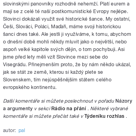
slovinskými panovníky rozhodně nehemží. Platí eurem a
mají se z celé té naší postkomunistické Evropy nejlépe.
Slovinci dokázali využít své historické šance. My ostatní,
Češi, Slováci, Poláci, Maďaři, máme svoji historickou
šanci dnes také. Ale jestli ji využíváme, k tomu, abychom
o dnešní době mohli někdy mluvit jako o největší, nebo
aspoň velké kapitole svých dějin, o tom pochybuji. Asi
jsme před lety měli vzít Slovince mezi sebe do
Visegrádu. Přinejmenším proto, že by nám někdo ukázal,
jak se stát ze země, kterou si každý plete se
Slovenskem, tím nejúspěšnějším státem celého
evropského kontinentu.
Další komentáře si můžete poslechnout v pořadu
Názory
a argumenty
v sekci
Rádio na přání
. Některé vybrané
komentáře si můžete přečíst také v
Týdeníku rozhlas
.
autor:
pal