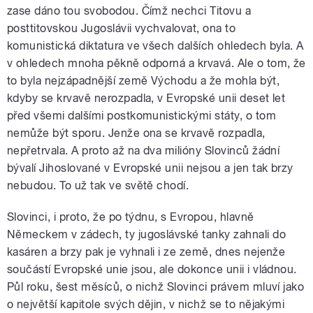
zase dáno tou svobodou. Čímž nechci Titovu a
posttitovskou Jugoslávii vychvalovat, ona to
komunistická diktatura ve všech dalších ohledech byla. A
v ohledech mnoha pěkně odporná a krvavá. Ale o tom, že
to byla nejzápadnější země Východu a že mohla být,
kdyby se krvavě nerozpadla, v Evropské unii deset let
před všemi dalšími postkomunistickými státy, o tom
nemůže být sporu. Jenže ona se krvavě rozpadla,
nepřetrvala. A proto až na dva milióny Slovinců žádní
bývalí Jihoslované v Evropské unii nejsou a jen tak brzy
nebudou. To už tak ve světě chodí.
Slovinci, i proto, že po týdnu, s Evropou, hlavně
Německem v zádech, ty jugoslávské tanky zahnali do
kasáren a brzy pak je vyhnali i ze země, dnes nejenže
součástí Evropské unie jsou, ale dokonce unii i vládnou.
Půl roku, šest měsíců, o nichž Slovinci právem mluví jako
o největší kapitole svých dějin, v nichž se to nějakými