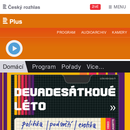
Přejít k hlavnímu obsahu
MENU
ŽIVĚ
PROGRAM
AUDIOARCHIV
KAMERY
Domácí
Program
Pořady
Více
…