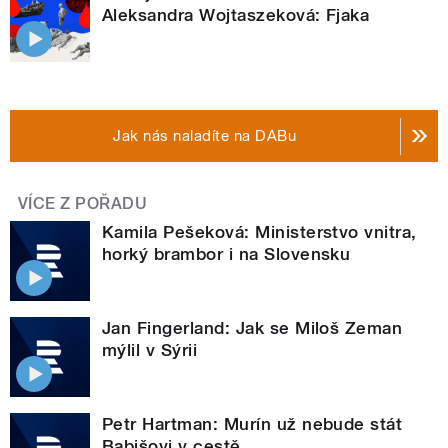
Aleksandra Wojtaszeková: Fjaka
Jak nás naladíte na DABu
VÍCE Z POŘADU
Kamila Pešeková: Ministerstvo vnitra,
horký brambor i na Slovensku
Jan Fingerland: Jak se Miloš Zeman
mýlil v Sýrii
Petr Hartman: Murín už nebude stát
Babišovi v cestě