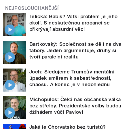
NEJPOSLOUCHANĚJŠÍ
Telička: Babiš? Větší problém je jeho
okolí. S neskutečnou arogancí se
přikrývají absurdní věci
Bartkovský: Společnost se dělí na dva
tábory. Jeden argumentuje, druhý si
tvoří paralelní realitu
Joch: Sledujeme Trumpův mentální
úpadek směrem k sebestřednosti,
chaosu. A konec je v nedohlednu
Michopulos: Čeká nás občanská válka
bez střelby. Prezidentské volby budou
džihádem vůči Pavlovi
Jaké je Chorvatsko bez turistů?