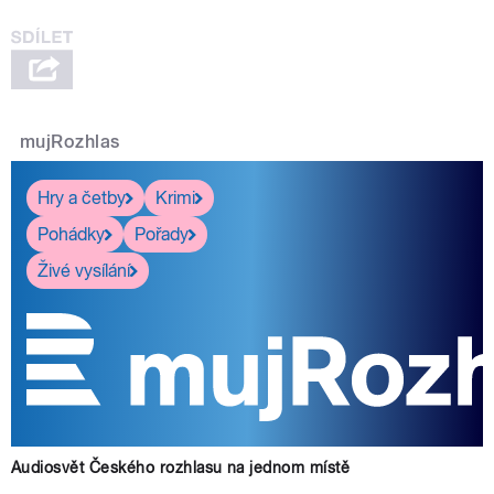
mujRozhlas
Hry a četby
Krimi
Pohádky
Pořady
Živé vysílání
Audiosvět Českého rozhlasu na jednom místě