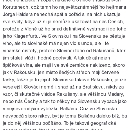
Korutanech, což tamního nejsvětoznámnějšího hejtmana
Jörga Haidera nenechá spát a pořád si na nich ukazuje
své svaly, když už si je nemůže ukazovat na nás Češích,
protože z Vídně už ho snad definitivně vystrnadili do toho
pause
jeho Klagenfurtu. Ve Slovinsku i na Slovensku se pěstuje
víno, ale to slovinské má nejen víc slunce, ale i té
vinařské čistoty, protože Slovinci toho od Rakušanů, kteří
jim staletí vládli, hodně pochytili. A tak dělají nejen
špičková vína, ale mají i ve své zemičce naklizeno, skoro
jak v Rakousku, jen místo šedých střech mají červené
tašky, takže je to jejich Slovinsko takové Rakousko, jenže
veselejší. Slováci neměli, snad až na Bratislavu, nikdy za
vzor, či skutečné vládce Rakušany, ale většinou Maďary,
nebo nás Čechy a tak to někdy na Slovensku vypadá jako
v nejsevernějším výběžku Balkánu. Což ve Slovinsku
nevypadá skoro nikdy, byť je tomu Balkánu daleko blíž, ba
je do něj většinou počítáno. To je taková geografická