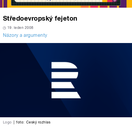
Středoevropský fejeton
19. leden 2008
Názory a argumenty
Logo
|
foto:
Český rozhlas