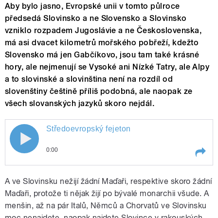
Aby bylo jasno, Evropské unii v tomto půlroce
předsedá Slovinsko a ne Slovensko a Slovinsko
vzniklo rozpadem Jugoslávie a ne Československa,
má asi dvacet kilometrů mořského pobřeží, kdežto
Slovensko má jen Gabčíkovo, jsou tam také krásné
hory, ale nejmenují se Vysoké ani Nízké Tatry, ale Alpy
a to slovinské a slovinština není na rozdíl od
slovenštiny češtině příliš podobná, ale naopak ze
všech slovanských jazyků skoro nejdál.
Středoevropský fejeton
0:00
Play /
Středoevropský fejeton
A ve Slovinsku nežijí žádní Maďaři, respektive skoro žádní
Maďaři, protože ti nějak žijí po bývalé monarchii všude. A
menšin, až na pár Italů, Němců a Chorvatů ve Slovinsku
moc nenajdete, naopak najdete Slovince v rakouských