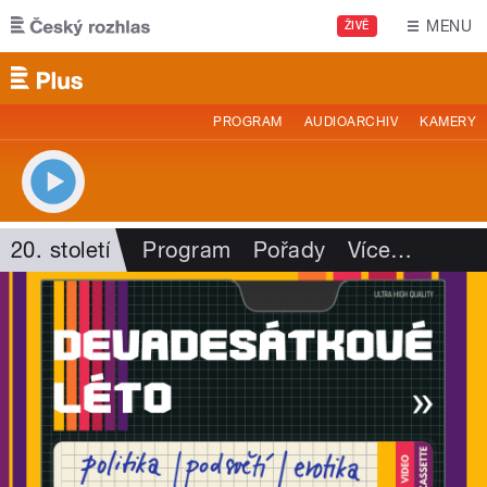
Přejít k hlavnímu obsahu
MENU
ŽIVĚ
PROGRAM
AUDIOARCHIV
KAMERY
20. století
Program
Pořady
Více
…