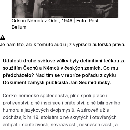
Odsun Němců z Oder, 1946 | Foto: Post
Bellum
Je nám líto, ale k tomuto audiu již vypršela autorská práva.
Události druhé světové války byly definitivní tečkou za
soužitím Čechů a Němců v českých zemích. Co mu
předcházelo? Nad tím se v repríze pořadu z cyklu
Dokument zamýšlí publicista Jan Sedmidubský.
Česko-německé společenství, plné spolupráce i
protivenství, plné inspirace i přátelství, plné bilingvního
humoru a jazykových dvojsmyslů. A zároveň už s
odcházejícím 19. stoletím plné skrytých i otevřených
antipatií, soutěživosti, nevraživosti, nesnášenlivosti, a