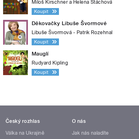
Miloš Kirschner a Helena Štáchová
Koupit
Děkovačky Libuše Švormové
Libuše Švormová - Patrik Rozehnal
Koupit
Mauglí
Rudyard Kipling
Koupit
Český rozhlas
O nás
Válka na Ukrajině
Jak nás naladíte