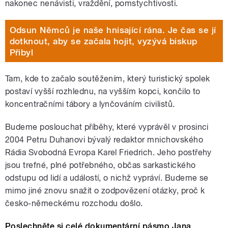
nakonec nenávisti, vraždění, pomstychtivosti.
Odsun Němců je naše hnisající rána. Je čas se jí
dotknout, aby se začala hojit, vyzývá biskup
Přibyl
Tam, kde to začalo soutěžením, který turistický spolek
postaví vyšší rozhlednu, na vyšším kopci, končilo to
koncentračními tábory a lynčováním civilistů.
Budeme poslouchat příběhy, které vyprávěl v prosinci
2004 Petru Duhanovi bývalý redaktor mnichovského
Rádia Svobodná Evropa Karel Friedrich. Jeho postřehy
jsou trefné, plné potřebného, občas sarkastického
odstupu od lidí a událostí, o nichž vypráví. Budeme se
mimo jiné znovu snažit o zodpovězení otázky, proč k
česko-německému rozchodu došlo.
Poslechněte si celé dokumentární pásmo Jana