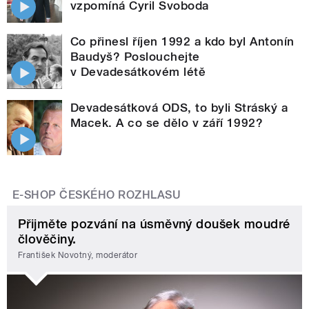
vzpomíná Cyril Svoboda
Co přinesl říjen 1992 a kdo byl Antonín
Baudyš? Poslouchejte
v Devadesátkovém létě
Devadesátková ODS, to byli Stráský a
Macek. A co se dělo v září 1992?
E-SHOP ČESKÉHO ROZHLASU
Přijměte pozvání na úsměvný doušek moudré
člověčiny.
František Novotný, moderátor