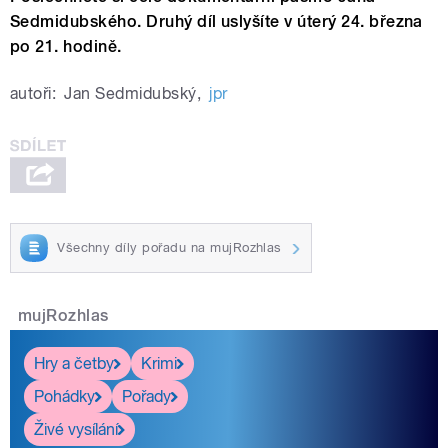
Sedmidubského. Druhý díl uslyšíte v úterý 24. března
po 21. hodině.
autoři:
Jan Sedmidubský
,
jpr
Všechny díly pořadu na mujRozhlas
mujRozhlas
Hry a četby
Krimi
Pohádky
Pořady
Živé vysílání