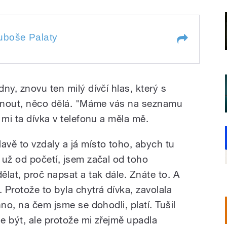
uboše Palaty
alaty
ny, znovu ten milý dívčí hlas, který s
árnout, něco dělá. "Máme vás na seznamu
 mi ta dívka v telefonu a měla mě.
vě to vzdaly a já místo toho, abych tu
 už od početí, jsem začal od toho
lat, proč napsat a tak dále. Znáte to. A
 Protože to byla chytrá dívka, zavolala
no, na čem jsme se dohodli, platí. Tušil
e být, ale protože mi zřejmě upadla