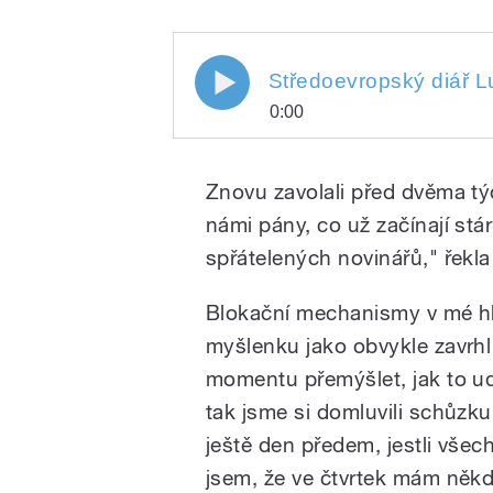
Středoevropský diář L
0:00
Play
Středoevropský diář Luboše P
Znovu zavolali před dvěma týd
námi pány, co už začínají st
spřátelených novinářů," řekla
Blokační mechanismy v mé hla
myšlenku jako obvykle zavrhl
momentu přemýšlet, jak to udě
/
tak jsme si domluvili schůzku.
ještě den předem, jestli všech
jsem, že ve čtvrtek mám někd