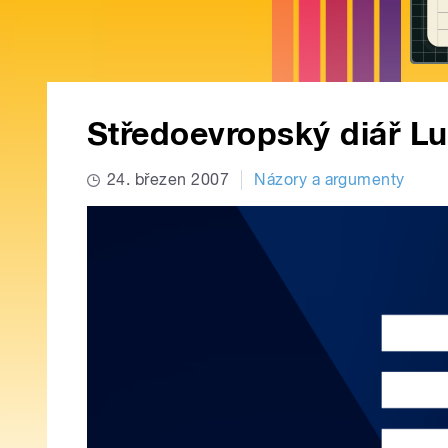
Středoevropský diář L
24. březen 2007
Názory a argumenty