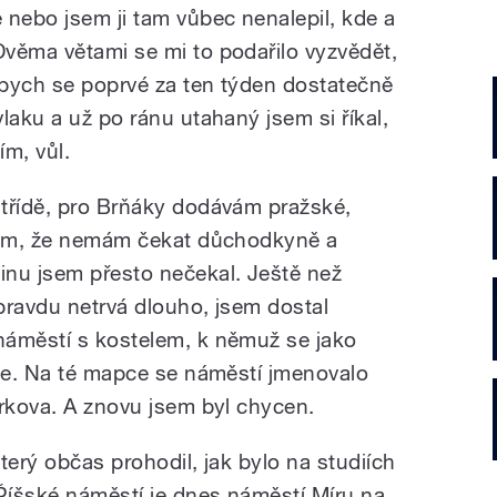
 nebo jsem ji tam vůbec nenalepil, kde a
věma větami se mi to podařilo vyzvědět,
 abych se poprvé za ten týden dostatečně
laku a už po ránu utahaný jsem si říkal,
ím, vůl.
třídě, pro Brňáky dodávám pražské,
jsem, že nemám čekat důchodkyně a
inu jsem přesto nečekal. Ještě než
opravdu netrvá dlouho, jsem dostal
náměstí s kostelem, k němuž se jako
ice. Na té mapce se náměstí jmenovalo
arkova. A znovu jsem byl chycen.
který občas prohodil, jak bylo na studiích
 Říšské náměstí je dnes náměstí Míru na