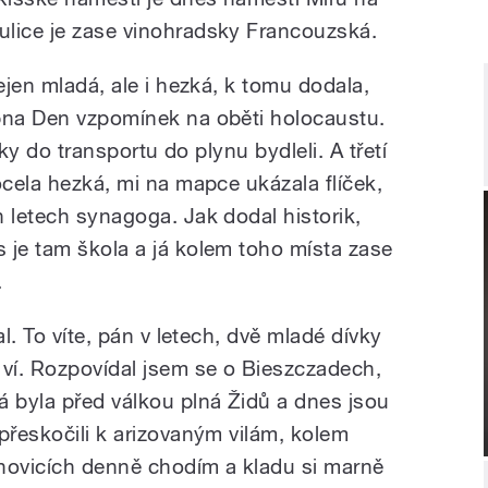
ulice je zase vinohradsky Francouzská.
ejen mladá, ale i hezká, k tomu dodala,
bna Den vzpomínek na oběti holocaustu.
álky do transportu do plynu bydleli. A třetí
ocela hezká, mi na mapce ukázala flíček,
 letech synagoga. Jak dodal historik,
 je tam škola a já kolem toho místa zase
.
al. To víte, pán v letech, dvě mladé dívky
 ví. Rozpovídal jsem se o Bieszczadech,
á byla před válkou plná Židů a dnes jsou
přeskočili k arizovaným vilám, kolem
novicích denně chodím a kladu si marně