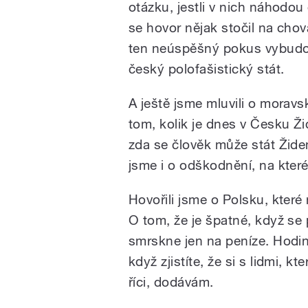
otázku, jestli v nich náhodou
se hovor nějak stočil na chov
ten neúspěšný pokus vybudo
český polofašistický stát.
A ještě jsme mluvili o morav
tom, kolik je dnes v Česku Žid
zda se člověk může stát Židem
jsme i o odškodnění, na které
Hovořili jsme o Polsku, které
O tom, že je špatné, když se 
smrskne jen na peníze. Hodina
když zjistíte, že si s lidmi, k
říci, dodávám.