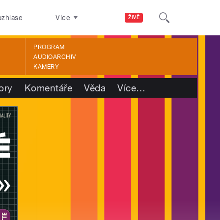
ozhlase
Více
ŽIVĚ
PROGRAM
AUDIOARCHIV
KAMERY
ory
Komentáře
Věda
Více
…