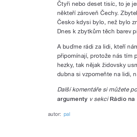
Čtyři nebo deset tisíc, to je 
někteří zároveň Čechy. Zbyte
Česko kdysi bylo, než bylo z
Dnes k zbytkům těch barev př
A buďme rádi za lidi, kteří n
připomínají, protože nás tím 
hezky, tak nějak židovsky usm
dubna si vzpomeňte na lidi, 
Další komentáře si můžete p
argumenty
v sekci
Rádio na
autor:
pal