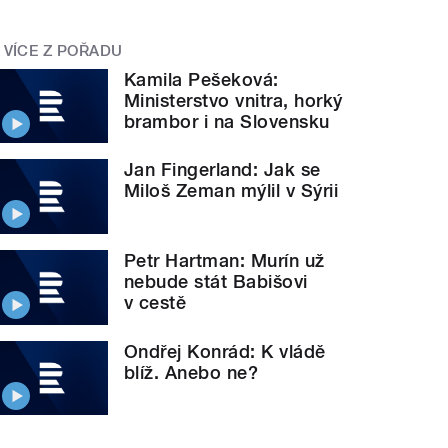
VÍCE Z POŘADU
Kamila Pešeková:
Ministerstvo vnitra, horký
brambor i na Slovensku
Jan Fingerland: Jak se
Miloš Zeman mýlil v Sýrii
Petr Hartman: Murín už
nebude stát Babišovi
v cestě
Ondřej Konrád: K vládě
blíž. Anebo ne?