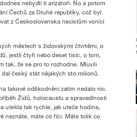
 dodnes nebydlí ti arizátoři. No a potom
ání Čechů za Druhé republiky, což byl
vat z Československa nacistům vonící
ských městech s židovskými čtvrtěmi, o
ů, jestli čtyři nebo deset tisíc, o tom,
 tak, že se pro to rozhodne. Mluvili
 dal český stát nějakých sto milionů.
 na takové odškodnění zatím nedalo nic.
příběh Židů, holocaustu a spravedlnosti
 utekla tak rychle, jak uteče hodina,
teré neznáte, máte co říci. Máte tolik co