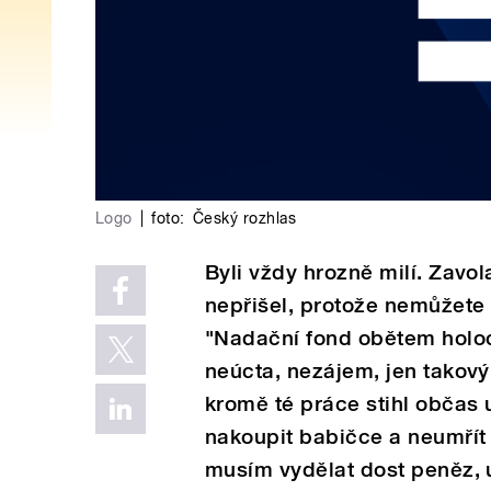
Logo
|
foto:
Český rozhlas
Byli vždy hrozně milí. Zavol
nepřišel, protože nemůžete
"Nadační fond obětem holoc
neúcta, nezájem, jen takov
kromě té práce stihl občas u
nakoupit babičce a neumřít 
musím vydělat dost peněz, 