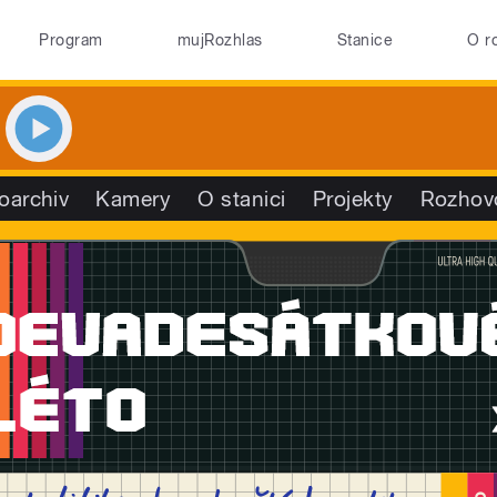
Program
mujRozhlas
Stanice
O r
oarchiv
Kamery
O stanici
Projekty
Rozhov