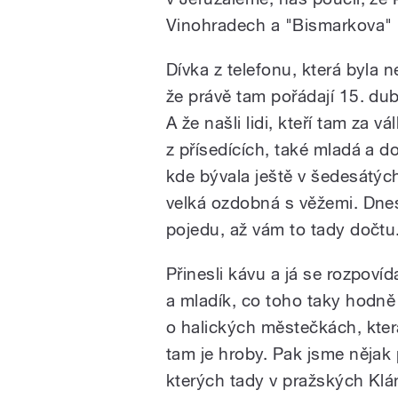
Vinohradech a "Bismarkova" 
Dívka z telefonu, která byla n
že právě tam pořádají 15. du
A že našli lidi, kteří tam za v
z přísedících, také mladá a d
kde bývala ještě v šedesátých
velká ozdobná s věžemi. Dnes
pojedu, až vám to tady dočtu
Přinesli kávu a já se rozpovíd
a mladík, co toho taky hodně
o halických městečkách, kter
tam je hroby. Pak jsme nějak 
kterých tady v pražských Klá