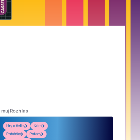
mujRozhlas
Hry a četby
Krimi
Pohádky
Pořady