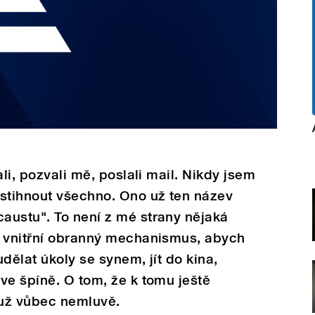
ali, pozvali mě, poslali mail. Nikdy jsem
 stihnout všechno. Ono už ten název
austu". To není z mé strany nějaká
ý vnitřní obranný mechanismus, abych
dělat úkoly se synem, jít do kina,
ve špíně. O tom, že k tomu ještě
už vůbec nemluvě.