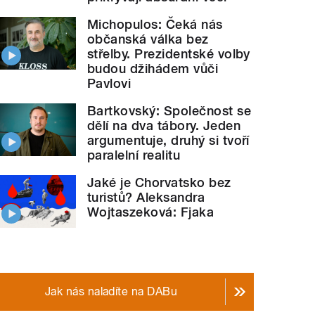
Michopulos: Čeká nás
občanská válka bez
střelby. Prezidentské volby
budou džihádem vůči
Pavlovi
Bartkovský: Společnost se
dělí na dva tábory. Jeden
argumentuje, druhý si tvoří
paralelní realitu
Jaké je Chorvatsko bez
turistů? Aleksandra
Wojtaszeková: Fjaka
Jak nás naladíte na DABu