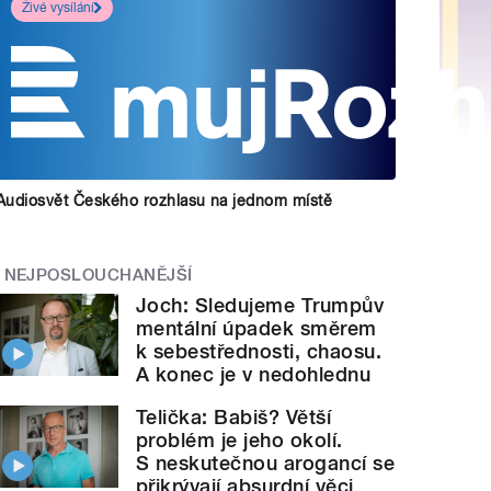
Živé vysílání
Audiosvět Českého rozhlasu na jednom místě
NEJPOSLOUCHANĚJŠÍ
Joch: Sledujeme Trumpův
mentální úpadek směrem
k sebestřednosti, chaosu.
A konec je v nedohlednu
Telička: Babiš? Větší
problém je jeho okolí.
S neskutečnou arogancí se
přikrývají absurdní věci