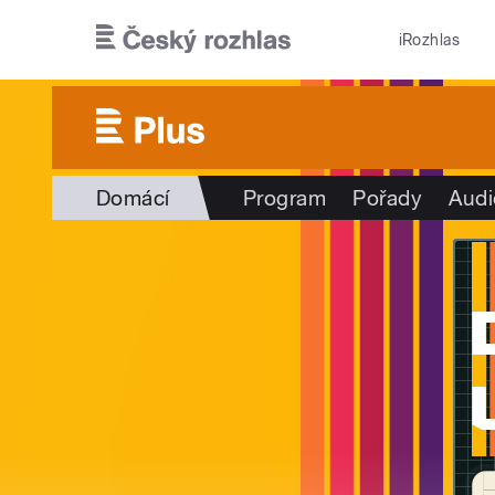
Přejít k hlavnímu obsahu
iRozhlas
Domácí
Program
Pořady
Audi