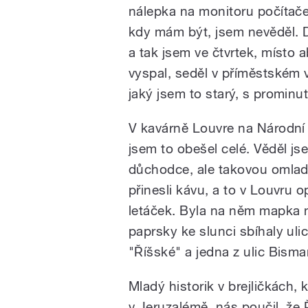
nálepka na monitoru počítače
kdy mám být, jsem nevěděl. D
a tak jsem ve čtvrtek, místo
pause
vyspal, seděl v příměstském v
jaký jsem to starý, s prominut
V kavárně Louvre na Národní 
jsem to obešel celé. Věděl 
důchodce, ale takovou omlad
přinesli kávu, a to v Louvru 
letáček. Byla na něm mapka 
paprsky ke slunci sbíhaly ul
"Říšské" a jedna z ulic Bism
Mladý historik v brejličkách, 
v Jeruzalémě, nás poučil, že