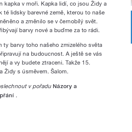
jen kapka v moři. Kapka lidí, co jsou Židy a
k té lidsky barevné země, kterou to naše
měněno a změnilo se v černobílý svět.
ibývají barvy nové a buďme za to rádi.
ám ty barvy toho našeho zmizelého světa
připravují na budoucnost. A ještě se vás
ějí a vy budete ztraceni. Takže 15.
na Židy s úsměvem. Šalom.
oslechnout v pořadu
Názory a
 přání
.