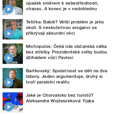
úpadek směrem k sebestřednosti,
chaosu. A konec je v nedohlednu
Telička: Babiš? Větší problém je jeho
okolí. S neskutečnou arogancí se
přikrývají absurdní věci
Michopulos: Čeká nás občanská válka
bez střelby. Prezidentské volby budou
džihádem vůči Pavlovi
Bartkovský: Společnost se dělí na dva
tábory. Jeden argumentuje, druhý si
tvoří paralelní realitu
Jaké je Chorvatsko bez turistů?
Aleksandra Wojtaszeková: Fjaka