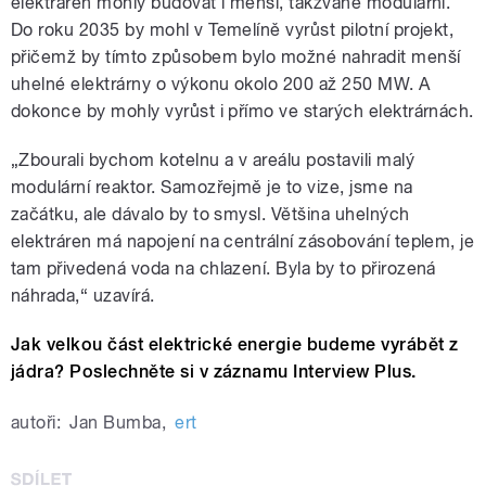
elektráren mohly budovat i menší, takzvané modulární.
Do roku 2035 by mohl v Temelíně vyrůst pilotní projekt,
přičemž by tímto způsobem bylo možné nahradit menší
uhelné elektrárny o výkonu okolo 200 až 250 MW. A
dokonce by mohly vyrůst i přímo ve starých elektrárnách.
„Zbourali bychom kotelnu a v areálu postavili malý
modulární reaktor. Samozřejmě je to vize, jsme na
začátku, ale dávalo by to smysl. Většina uhelných
elektráren má napojení na centrální zásobování teplem, je
tam přivedená voda na chlazení. Byla by to přirozená
náhrada,“ uzavírá.
Jak velkou část elektrické energie budeme vyrábět z
jádra? Poslechněte si v záznamu Interview Plus.
autoři:
Jan Bumba
,
ert