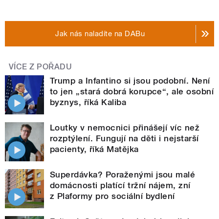
Jak nás naladíte na DABu
VÍCE Z POŘADU
Trump a Infantino si jsou podobní. Není
to jen „stará dobrá korupce“, ale osobní
byznys, říká Kaliba
Loutky v nemocnici přinášejí víc než
rozptýlení. Fungují na děti i nejstarší
pacienty, říká Matějka
Superdávka? Poraženými jsou malé
domácnosti platící tržní nájem, zní
z Plaformy pro sociální bydlení