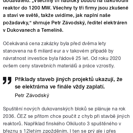
dodavatelů: „Všechny tři nabídky budou na tlakovodní
reaktor do 1200 MW. Všechny ty tři firmy jsou zkušené
a staví ve světě, takže uvidíme, jak naplní naše
požadavky,“ shrnuje Petr Závodský, ředitel elektráren
v Dukovanech a Temelíně.
Očekávaná cena zakázky byla před dvěma lety
stanovena na 6 miliard eur a v takovém případě by
návratnost investice byla řádově 25 let. Od roku 2020
ovšem ceny stavebních materiálů a práce vzrostly.
Příklady staveb jiných projektů ukazují, že
se elektrárna ve finále vždy zaplatí.
Petr Závodský
Spuštění nových dukovanských bloků se plánuje na rok
2036. ČEZ se přitom chce poučit z chyb při stavbě jiných
reaktorů. Například finského Olkiluoto 3 spuštěného v
březnu s 12letým zpožděním. I ten se prý ale i přes