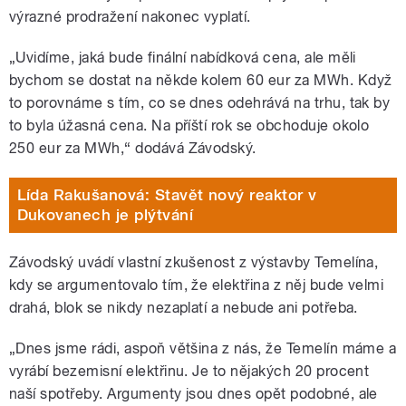
výrazné prodražení nakonec vyplatí.
„Uvidíme, jaká bude finální nabídková cena, ale měli
bychom se dostat na někde kolem 60 eur za MWh. Když
to porovnáme s tím, co se dnes odehrává na trhu, tak by
to byla úžasná cena. Na příští rok se obchoduje okolo
250 eur za MWh,“ dodává Závodský.
Lída Rakušanová: Stavět nový reaktor v
Dukovanech je plýtvání
Závodský uvádí vlastní zkušenost z výstavby Temelína,
kdy se argumentovalo tím, že elektřina z něj bude velmi
drahá, blok se nikdy nezaplatí a nebude ani potřeba.
„Dnes jsme rádi, aspoň většina z nás, že Temelín máme a
vyrábí bezemisní elektřinu. Je to nějakých 20 procent
naší spotřeby. Argumenty jsou dnes opět podobné, ale