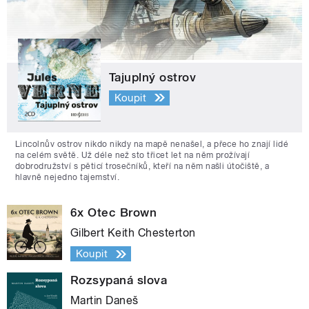
Tajuplný ostrov
Koupit
Lincolnův ostrov nikdo nikdy na mapě nenašel, a přece ho znají lidé
na celém světě. Už déle než sto třicet let na něm prožívají
dobrodružství s pěticí trosečníků, kteří na něm našli útočiště, a
hlavně nejedno tajemství.
6x Otec Brown
Gilbert Keith Chesterton
Koupit
Rozsypaná slova
Martin Daneš