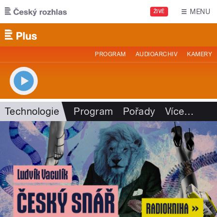
Přejít k hlavnímu obsahu
MENU
ŽIVĚ
PROGRAM
AUDIOARCHIV
KAMERY
Technologie
Program
Pořady
Více
…