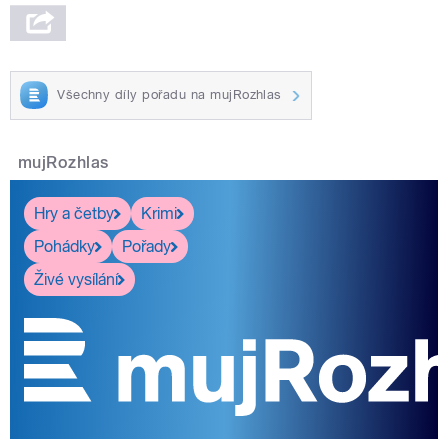
Všechny díly pořadu na mujRozhlas
mujRozhlas
Hry a četby
Krimi
Pohádky
Pořady
Živé vysílání