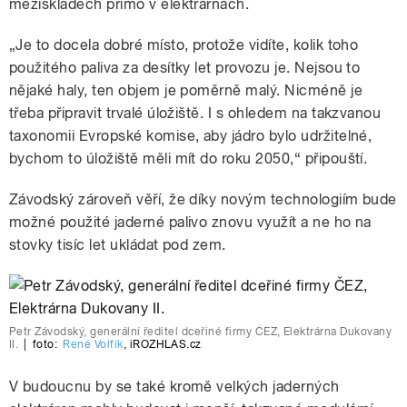
meziskladech přímo v elektrárnách.
„Je to docela dobré místo, protože vidíte, kolik toho
použitého paliva za desítky let provozu je. Nejsou to
nějaké haly, ten objem je poměrně malý. Nicméně je
třeba připravit trvalé úložiště. I s ohledem na takzvanou
taxonomii Evropské komise, aby jádro bylo udržitelné,
bychom to úložiště měli mít do roku 2050,“ připouští.
Závodský zároveň věří, že díky novým technologiím bude
možné použité jaderné palivo znovu využít a ne ho na
stovky tisíc let ukládat pod zem.
Petr Závodský, generální ředitel dceřiné firmy ČEZ, Elektrárna Dukovany
II.
|
foto:
René Volfík
,
iROZHLAS.cz
V budoucnu by se také kromě velkých jaderných