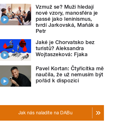
Vzmuž se? Muži hledají
nové vzory, manosféra je
passé jako leninismus,
tvrdí Jarkovská, Maňák a
Petr
Jaké je Chorvatsko bez
turistů? Aleksandra
Wojtaszeková: Fjaka
Pavel Kortan: Čtyřicítka mě
naučila, že už nemusím být
pořád k dispozici
Jak nás naladíte na DABu