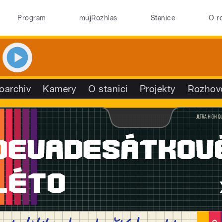
Program
mujRozhlas
Stanice
O r
oarchiv
Kamery
O stanici
Projekty
Rozhov