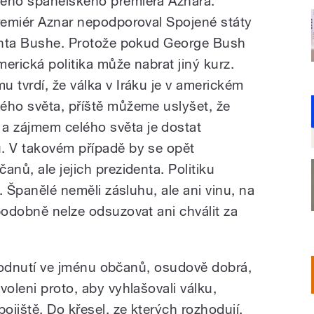
lého španělského premiéra Aznara.
premiér Aznar nepodporoval Spojené státy
denta Bushe. Protože pokud George Bush
erická politika může nabrat jiný kurz.
 tvrdí, že válka v Iráku je v americkém
ého světa, příště můžeme uslyšet, že
 zájmem celého světa je dostat
. V takovém případě by se opět
anů, ale jejich prezidenta. Politiku
é. Španělé neměli zásluhu, ale ani vinu, na
podobně nelze odsuzovat ani chválit za
rozhodnutí ve jménu občanů, osudově dobrá,
voleni proto, aby vyhlašovali válku,
jiště. Do křesel, ze kterých rozhodují,