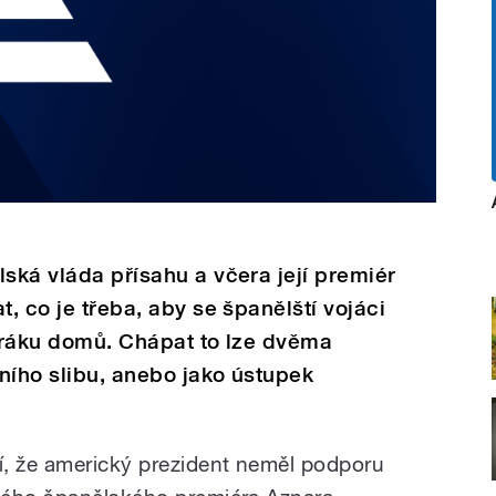
lská vláda přísahu a včera její premiér
t, co je třeba, aby se španělští vojáci
 Iráku domů. Chápat to lze dvěma
ního slibu, anebo jako ústupek
í, že americký prezident neměl podporu