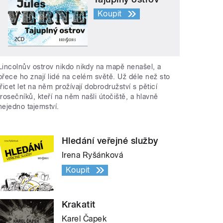
Koupit
Lincolnův ostrov nikdo nikdy na mapě nenašel, a
přece ho znají lidé na celém světě. Už déle než sto
třicet let na něm prožívají dobrodružství s pěticí
trosečníků, kteří na něm našli útočiště, a hlavně
nejedno tajemství.
Hledání veřejné služby
Irena Ryšánková
Koupit
Krakatit
Karel Čapek