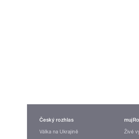
Český rozhlas
mujRo
Válka na Ukrajině
Živé v