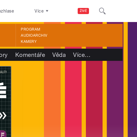
ozhlase
Více
ŽIVĚ
PROGRAM
AUDIOARCHIV
KAMERY
ory
Komentáře
Věda
Více
…