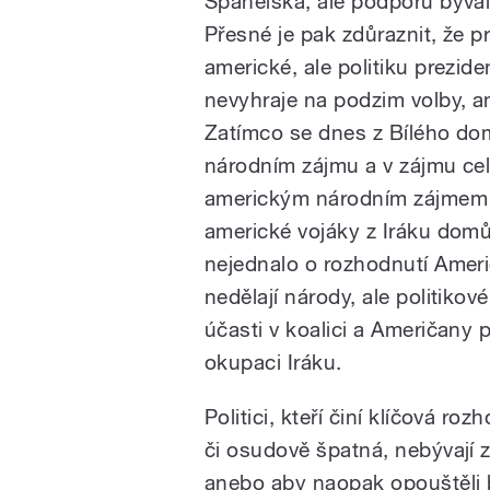
Španělska, ale podporu býva
Přesné je pak zdůraznit, že 
americké, ale politiku prezi
nevyhraje na podzim volby, am
Zatímco se dnes z Bílého domu
národním zájmu a v zájmu cel
americkým národním zájmem a
americké vojáky z Iráku domů
nejednalo o rozhodnutí Američ
nedělají národy, ale politikov
účasti v koalici a Američany 
okupaci Iráku.
Politici, kteří činí klíčová 
či osudově špatná, nebývají z
anebo aby naopak opouštěli bo