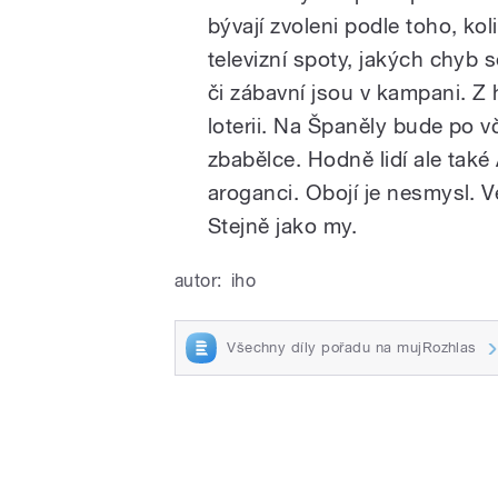
bývají zvoleni podle toho, ko
televizní spoty, jakých chyb s
či zábavní jsou v kampani. Z
loterii. Na Španěly bude po v
zbabělce. Hodně lidí ale ta
aroganci. Obojí je nesmysl. Ve
Stejně jako my.
autor:
iho
Všechny díly pořadu na mujRozhlas