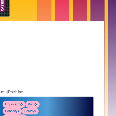
mujRozhlas
Hry a četby
Krimi
Pohádky
Pořady