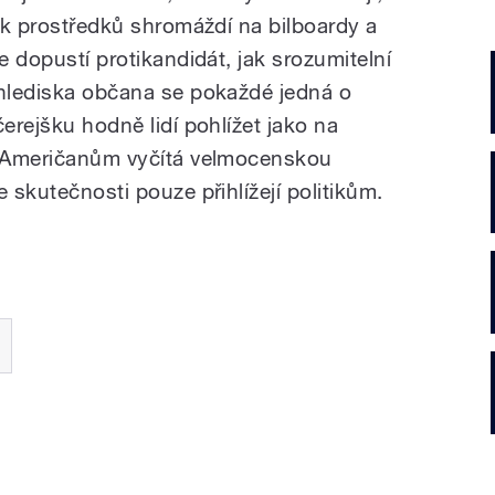
lik prostředků shromáždí na bilboardy a
e dopustí protikandidát, jak srozumitelní
 hlediska občana se pokaždé jedná o
čerejšku hodně lidí pohlížet jako na
ké Američanům vyčítá velmocenskou
 skutečnosti pouze přihlížejí politikům.