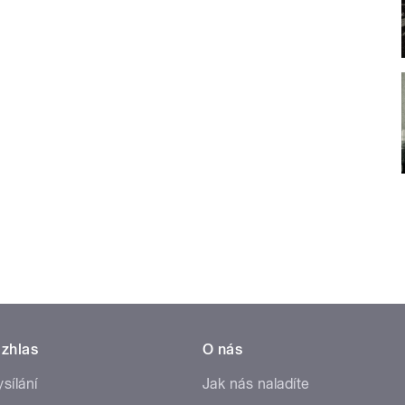
zhlas
O nás
ysílání
Jak nás naladíte