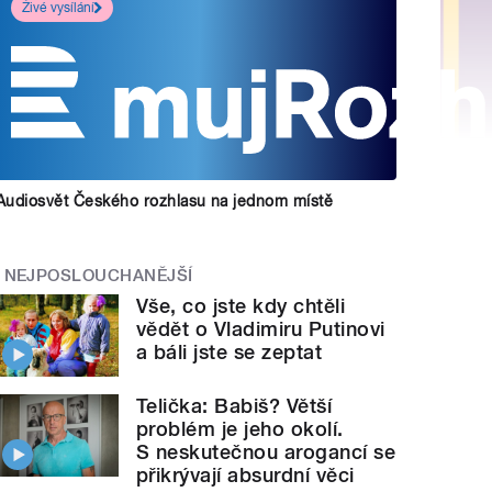
Živé vysílání
Audiosvět Českého rozhlasu na jednom místě
NEJPOSLOUCHANĚJŠÍ
Vše, co jste kdy chtěli
vědět o Vladimiru Putinovi
a báli jste se zeptat
Telička: Babiš? Větší
problém je jeho okolí.
S neskutečnou arogancí se
přikrývají absurdní věci