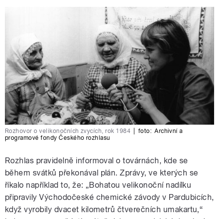
Rozhovor o velikonočních zvycích, rok 1984
|
foto:
Archivní a
programové fondy Českého rozhlasu
Rozhlas pravidelně informoval o továrnách, kde se
během svátků překonával plán. Zprávy, ve kterých se
říkalo například to, že: „Bohatou velikonoční nadílku
připravily Východočeské chemické závody v Pardubicích,
když vyrobily dvacet kilometrů čtverečních umakartu,“