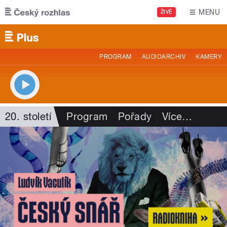
Přejít k hlavnímu obsahu
MENU
ŽIVĚ
PROGRAM
AUDIOARCHIV
KAMERY
20. století
Program
Pořady
Více
…