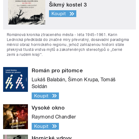
Šikmý kostel 3
Koupit
Románová kronika ztraceného města - léta 1945–1961. Karin
Lednická předkládá do značné míry převratný, dosavadní paradigma
měnící obraz hornického regionu, jehož zahlazenou historii stále
překrývá tlustá vrstva mýtů a zakořeněných stereotypů o „černé
zemi a rudém kraji“.
Román pro pitomce
Lukáš Balabán, Šimon Krupa, Tomáš
Soldán
Koupit
Vysoké okno
Raymond Chandler
Koupit
Hornické vdovy