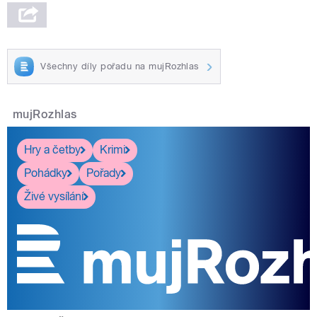
Všechny díly pořadu na mujRozhlas
mujRozhlas
Hry a četby
Krimi
Pohádky
Pořady
Živé vysílání