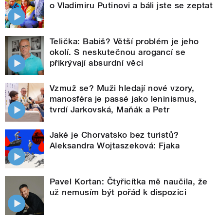
o Vladimiru Putinovi a báli jste se zeptat
Telička: Babiš? Větší problém je jeho
okolí. S neskutečnou arogancí se
přikrývají absurdní věci
Vzmuž se? Muži hledají nové vzory,
manosféra je passé jako leninismus,
tvrdí Jarkovská, Maňák a Petr
Jaké je Chorvatsko bez turistů?
Aleksandra Wojtaszeková: Fjaka
Pavel Kortan: Čtyřicítka mě naučila, že
už nemusím být pořád k dispozici