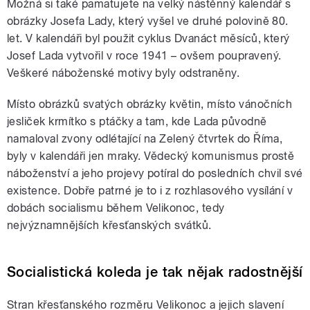
Možná si také pamatujete na velký nástěnný kalendář s
obrázky Josefa Lady, který vyšel ve druhé polovině 80.
let. V kalendáři byl použit cyklus Dvanáct měsíců, který
Josef Lada vytvořil v roce 1941 – ovšem poupravený.
Veškeré náboženské motivy byly odstraněny.
Místo obrázků svatých obrázky květin, místo vánočních
jesliček krmítko s ptáčky a tam, kde Lada původně
namaloval zvony odlétající na Zelený čtvrtek do Říma,
byly v kalendáři jen mraky. Vědecký komunismus prostě
náboženství a jeho projevy potíral do posledních chvil své
existence. Dobře patrné je to i z rozhlasového vysílání v
dobách socialismu během Velikonoc, tedy
nejvýznamnějších křesťanských svátků.
Socialistická koleda je tak nějak radostnější
Stran křesťanského rozměru Velikonoc a jejich slavení