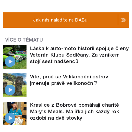
Jak nás naladíte na DABu
VÍCE O TÉMATU
Láska k auto-moto historii spojuje členy
Veterán Klubu Sedlčany. Za vznikem
stojí šest nadšenců
Víte, proč se Velikonoční ostrov
jmenuje právě velikonoční?
Kraslice z Bobrové pomáhají charitě
Mary's Meals. Malířka jich každý rok
ozdobí na dvě stovky