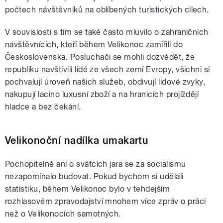
počtech návštěvníků na oblíbených turistických cílech.
V souvislosti s tím se také často mluvilo o zahraničních
návštěvnících, kteří během Velikonoc zamířili do
Československa. Posluchači se mohli dozvědět, že
republiku navštívili lidé ze všech zemí Evropy, všichni si
pochvalují úroveň našich služeb, obdivují lidové zvyky,
nakupují lacino luxusní zboží a na hranicích projíždějí
hladce a bez čekání.
Velikonoční nadílka umakartu
Pochopitelně ani o svátcích jara se za socialismu
nezapomínalo budovat. Pokud bychom si udělali
statistiku, během Velikonoc bylo v tehdejším
rozhlasovém zpravodajství mnohem více zpráv o práci
než o Velikonocích samotných.