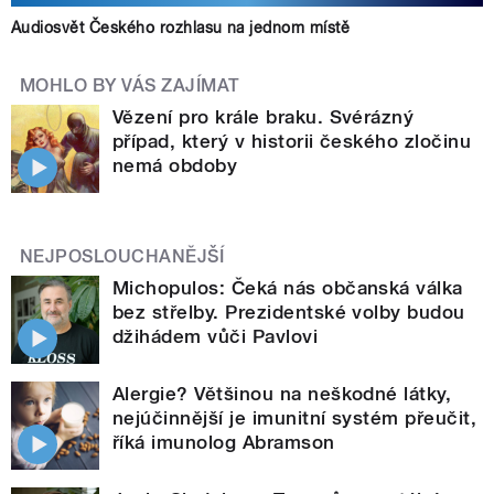
Audiosvět Českého rozhlasu na jednom místě
MOHLO BY VÁS ZAJÍMAT
Vězení pro krále braku. Svérázný
případ, který v historii českého zločinu
nemá obdoby
NEJPOSLOUCHANĚJŠÍ
Michopulos: Čeká nás občanská válka
bez střelby. Prezidentské volby budou
džihádem vůči Pavlovi
Alergie? Většinou na neškodné látky,
nejúčinnější je imunitní systém přeučit,
říká imunolog Abramson