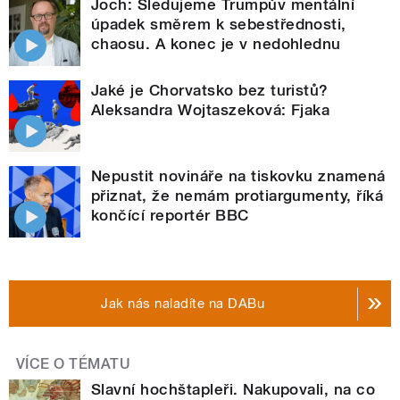
Joch: Sledujeme Trumpův mentální
úpadek směrem k sebestřednosti,
chaosu. A konec je v nedohlednu
Jaké je Chorvatsko bez turistů?
Aleksandra Wojtaszeková: Fjaka
Nepustit novináře na tiskovku znamená
přiznat, že nemám protiargumenty, říká
končící reportér BBC
Jak nás naladíte na DABu
VÍCE O TÉMATU
Slavní hochštapleři. Nakupovali, na co