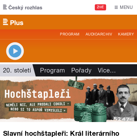
Přejít k hlavnímu obsahu
MENU
ŽIVĚ
PROGRAM
AUDIOARCHIV
KAMERY
20. století
Program
Pořady
Více
…
Slavní hochštapleři: Král literárního