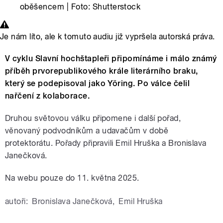
oběšencem | Foto: Shutterstock
Je nám líto, ale k tomuto audiu již vypršela autorská práva.
V cyklu Slavní hochštapleři připomínáme i málo známý
příběh prvorepublikového krále literárního braku,
který se podepisoval jako Yöring. Po válce čelil
nařčení z kolaborace.
Druhou světovou válku připomene i další pořad,
věnovaný podvodníkům a udavačům v době
protektorátu. Pořady připravili Emil Hruška a Bronislava
Janečková.
Na webu pouze do 11. května 2025.
autoři:
Bronislava Janečková
,
Emil Hruška