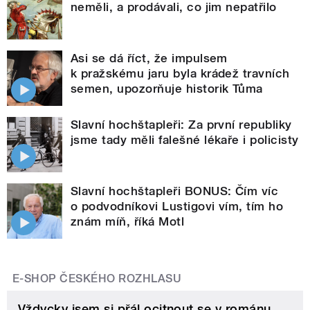
neměli, a prodávali, co jim nepatřilo
Asi se dá říct, že impulsem
k pražskému jaru byla krádež travních
semen, upozorňuje historik Tůma
Slavní hochštapleři: Za první republiky
jsme tady měli falešné lékaře i policisty
Slavní hochštapleři BONUS: Čím víc
o podvodníkovi Lustigovi vím, tím ho
znám míň, říká Motl
E-SHOP ČESKÉHO ROZHLASU
Vždycky jsem si přál ocitnout se v románu