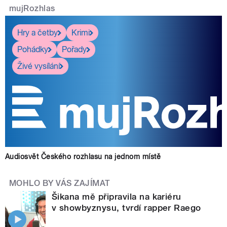
mujRozhlas
Hry a četby
Krimi
Pohádky
Pořady
Živé vysílání
Audiosvět Českého rozhlasu na jednom místě
MOHLO BY VÁS ZAJÍMAT
Šikana mě připravila na kariéru
v showbyznysu, tvrdí rapper Raego