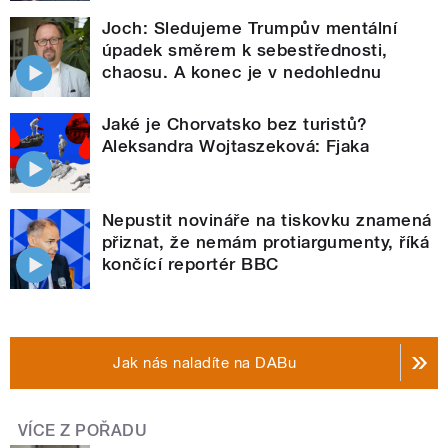
Joch: Sledujeme Trumpův mentální
úpadek směrem k sebestřednosti,
chaosu. A konec je v nedohlednu
Jaké je Chorvatsko bez turistů?
Aleksandra Wojtaszeková: Fjaka
Nepustit novináře na tiskovku znamená
přiznat, že nemám protiargumenty, říká
končící reportér BBC
Jak nás naladíte na DABu
VÍCE Z POŘADU