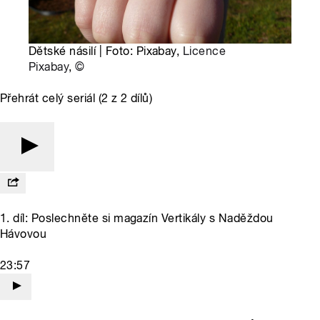
Dětské násilí | Foto: Pixabay,
Licence
Pixabay
,
©
Přehrát celý seriál (2 z 2 dílů)
1. díl: Poslechněte si magazín Vertikály s Naděždou
Hávovou
23:57