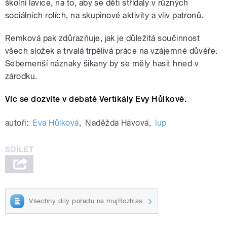
školní lavice, na to, aby se děti střídaly v různých
sociálních rolích, na skupinové aktivity a vliv patronů.
Remková pak zdůrazňuje, jak je důležitá součinnost
všech složek a trvalá trpělivá práce na vzájemné důvěře.
Sebemenší náznaky šikany by se měly hasit hned v
zárodku.
Víc se dozvíte v debatě Vertikály Evy Hůlkové.
autoři:
Eva Hůlková
,
Naděžda Hávová
,
lup
Všechny díly pořadu na mujRozhlas