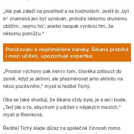
„Ale pak záleží na prostředí a na hodnotách. Jestli to ,být
in‘ znamená jen být uznáván, protože někomu druhému
ublížím, ,sejmu ho‘, anebo naopak vyniknu tím, že
někomu pomůžu.“
Ponižování a nepřiměřené nároky. Šikana probíhá
i mezi učiteli, upozorňuje expertka
„Prostor výchovy pak není v tom, člověka zatlouct do
země, když je aktivní, ale přesměrovat jeho aktivitu na
něco pozitivního,“ myslí si ředitel Tichý.
Oba se také shodují, že šikana vždy byla, je a asi i bude.
„Teď jde o to, abychom ji udrželi v nějakých mezích,“
myslí si Remková.
Ředitel Tichý klade důraz na společné činnosti mimo