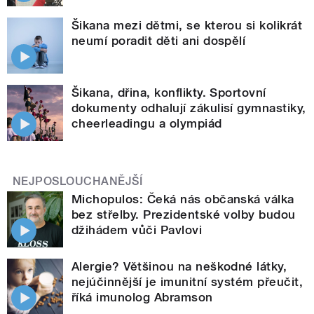
Šikana mezi dětmi, se kterou si kolikrát
neumí poradit děti ani dospělí
Šikana, dřina, konflikty. Sportovní
dokumenty odhalují zákulisí gymnastiky,
cheerleadingu a olympiád
NEJPOSLOUCHANĚJŠÍ
Michopulos: Čeká nás občanská válka
bez střelby. Prezidentské volby budou
džihádem vůči Pavlovi
Alergie? Většinou na neškodné látky,
nejúčinnější je imunitní systém přeučit,
říká imunolog Abramson