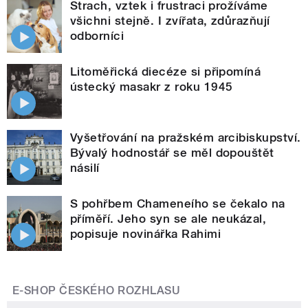
Strach, vztek i frustraci prožíváme
všichni stejně. I zvířata, zdůrazňují
odborníci
Litoměřická diecéze si připomíná
ústecký masakr z roku 1945
Vyšetřování na pražském arcibiskupství.
Bývalý hodnostář se měl dopouštět
násilí
S pohřbem Chameneího se čekalo na
příměří. Jeho syn se ale neukázal,
popisuje novinářka Rahimi
E-SHOP ČESKÉHO ROZHLASU