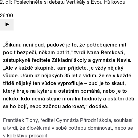
2. díl: Poslechněte si debatu Vertikály s Evou Hůlkovou
26:00
„Šikana není pud, pudové je to, že potřebujeme mít
pocit bezpečí, někam patřit,“ tvrdí Ivana Remková,
zástupkyně ředitele Základní školy a gymnázia Navis.
„Ale v každé skupině, kam přijdete, je vždy nějaký
vůdce. Učím už nějakých 35 let a vidím, že se v každé
třídě nějaký ten vůdce vyprofiluje – buď je to skaut,
který hraje na kytaru a ostatním pomáhá, nebo je to
někdo, kdo nemá stejné morální hodnoty a ostatní děti
se ho bojí, nebo začnou adorovat,“ dodává.
František Tichý, ředitel Gymnázia Přírodní škola, souhlasí
a tvrdí, že člověk má v sobě potřebu dominovat, nebo se
v kolektivu prosadit.