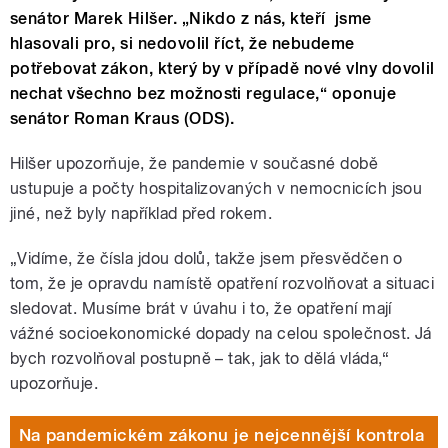
senátor Marek Hilšer. „Nikdo z nás, kteří jsme
hlasovali pro, si nedovolil říct, že nebudeme
potřebovat zákon, který by v případě nové vlny dovolil
nechat všechno bez možnosti regulace,“ oponuje
senátor Roman Kraus (ODS).
Hilšer upozorňuje, že pandemie v současné době
ustupuje a počty hospitalizovaných v nemocnicích jsou
jiné, než byly například před rokem.
„Vidíme, že čísla jdou dolů, takže jsem přesvědčen o
tom, že je opravdu namístě opatření rozvolňovat a situaci
sledovat. Musíme brát v úvahu i to, že opatření mají
vážné socioekonomické dopady na celou společnost. Já
bych rozvolňoval postupně – tak, jak to dělá vláda,“
upozorňuje.
Na pandemickém zákonu je nejcennější kontrola