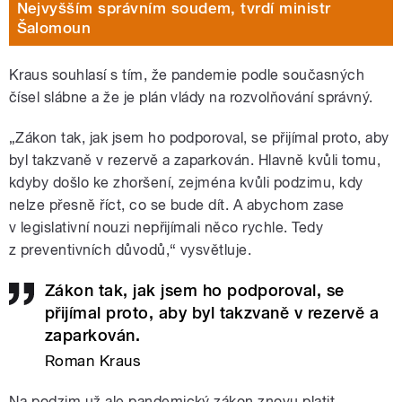
Nejvyšším správním soudem, tvrdí ministr
Šalomoun
Kraus souhlasí s tím, že pandemie podle současných
čísel slábne a že je plán vlády na rozvolňování správný.
„Zákon tak, jak jsem ho podporoval, se přijímal proto, aby
byl takzvaně v rezervě a zaparkován. Hlavně kvůli tomu,
kdyby došlo ke zhoršení, zejména kvůli podzimu, kdy
nelze přesně říct, co se bude dít. A abychom zase
v legislativní nouzi nepřijímali něco rychle. Tedy
z preventivních důvodů,“ vysvětluje.
Zákon tak, jak jsem ho podporoval, se
přijímal proto, aby byl takzvaně v rezervě a
zaparkován.
Roman Kraus
Na podzim už ale pandemický zákon znovu platit