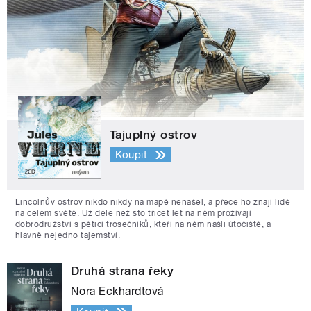
Tajuplný ostrov
Koupit
Lincolnův ostrov nikdo nikdy na mapě nenašel, a přece ho znají lidé
na celém světě. Už déle než sto třicet let na něm prožívají
dobrodružství s pěticí trosečníků, kteří na něm našli útočiště, a
hlavně nejedno tajemství.
Druhá strana řeky
Nora Eckhardtová