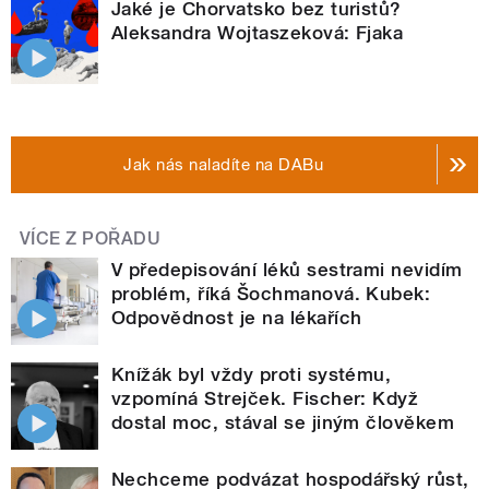
Jaké je Chorvatsko bez turistů?
Aleksandra Wojtaszeková: Fjaka
Jak nás naladíte na DABu
VÍCE Z POŘADU
V předepisování léků sestrami nevidím
problém, říká Šochmanová. Kubek:
Odpovědnost je na lékařích
Knížák byl vždy proti systému,
vzpomíná Strejček. Fischer: Když
dostal moc, stával se jiným člověkem
Nechceme podvázat hospodářský růst,