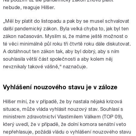
nebude, reaguje Hilšer.
„Měl by platit do listopadu a pak by se musel schvalovat
další pandemický zákon. Byla velká chyba to, jak byl ten
zákon načasován. Myslím si, že máme ještě možnost o
té věci minimálně půl roku tři čtvrtě roku dále diskutovat.
A dotáhnout ten zákon tak, aby byl dobrý, aby s ním
souhlasila větší část společnosti a aby kolem něj
nevznikaly takové vášně,“ naznačuje.
Vyhlášení nouzového stavu je v záloze
Hilšer míní, že v případě, že by nastala nějaká krizová
situace, může vláda vyhlásit nouzový stav. Souhlasí s
ministrem zdravotnictví Vlastimilem Válkem (TOP 09),
který uvedl, že v případě, že dolní komora senátní veto
nepřehlasuje, požádá vládu o vyhlášení nouzového stavu