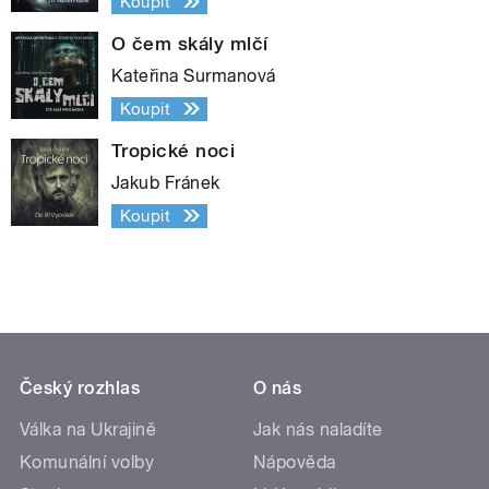
Koupit
O čem skály mlčí
Kateřina Surmanová
Koupit
Tropické noci
Jakub Fránek
Koupit
Český rozhlas
O nás
Válka na Ukrajině
Jak nás naladíte
Komunální volby
Nápověda