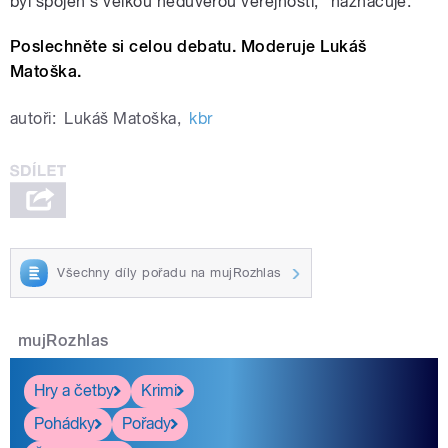
byl spojen s velkou nedůvěrou veřejnosti,“ naznačuje.
Poslechněte si celou debatu. Moderuje Lukáš
Matoška.
autoři:
Lukáš Matoška
,
kbr
Všechny díly pořadu na mujRozhlas
mujRozhlas
Hry a četby
Krimi
Pohádky
Pořady