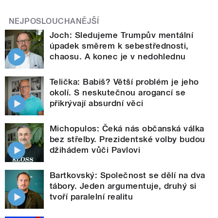
NEJPOSLOUCHANĚJŠÍ
Joch: Sledujeme Trumpův mentální
úpadek směrem k sebestřednosti,
chaosu. A konec je v nedohlednu
Telička: Babiš? Větší problém je jeho
okolí. S neskutečnou arogancí se
přikrývají absurdní věci
Michopulos: Čeká nás občanská válka
bez střelby. Prezidentské volby budou
džihádem vůči Pavlovi
Bartkovský: Společnost se dělí na dva
tábory. Jeden argumentuje, druhý si
tvoří paralelní realitu