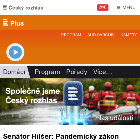
Přejít k hlavnímu obsahu
MENU
ŽIVĚ
PROGRAM
AUDIOARCHIV
KAMERY
Domácí
Program
Pořady
Více
…
Senátor Hilšer: Pandemický zákon