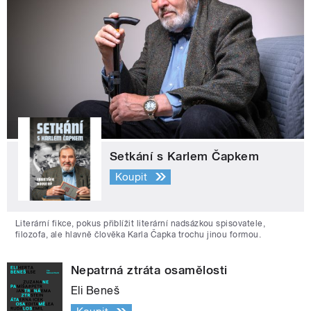
Setkání s Karlem Čapkem
Koupit
Literární fikce, pokus přiblížit literární nadsázkou spisovatele,
filozofa, ale hlavně člověka Karla Čapka trochu jinou formou.
Nepatrná ztráta osamělosti
Eli Beneš