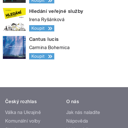
Koupit
Hledání veřejné služby
Irena Ryšánková
Koupit
Cantus lucis
Carmina Bohemica
Koupit
Český rozhlas
O nás
Válka na Ukrajině
Jak nás naladíte
Komunální volby
Nápověda