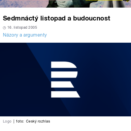
Sedmnáctý listopad a budoucnost
16. listopad 2005
Názory a argumenty
Logo
|
foto:
Český rozhlas