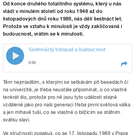
Od konce druhého totalitního systému, který u nás
vládl v minulém století od roku 1948 až do
listopadových dnů roku 1989, nás dělí šestnáct let.
Protože ve vztahu k minulosti je vždy zaklíčovaná i
budoucnost, vrátím se k minulosti.
Sedmnáctý listopad a budoucnost
0:00
Play /
Sedmnáctý listopad a budoucnost
Těm nejmladším, s kterými se setkávám při besedách či
na univerzitě, je třeba neustále připomínat, o co vlastně
tenkrát šlo, protože pro ně jsou tyto události stejně
vzdálené jako pro naši generaci třeba první světová válka
a jen mlhavě tuší, co se vlastně o blížícím se státním
svátku slaví.
Ve stručnosti zopakuji, co se 17. listopadu 1989 v Praze