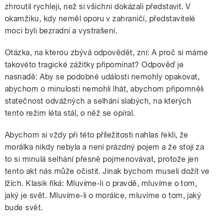
zhroutil rychleji, než si všichni dokázali představit. V
okamžiku, kdy neměl oporu v zahraničí, představitelé
moci byli bezradní a vystrašení.
Otázka, na kterou zbývá odpovědět, zní: A proč si máme
takovéto tragické zážitky připomínat? Odpověď je
nasnadě: Aby se podobné události nemohly opakovat,
abychom o minulosti nemohli lhát, abychom připomněli
statečnost odvážných a selhání slabých, na kterých
tento režim léta stál, o něž se opíral.
Abychom si vždy při této příležitosti nahlas řekli, že
morálka nikdy nebyla a není prázdný pojem a že stojí za
to si minulá selhání přesně pojmenovávat, protože jen
tento akt nás může očistit. Jinak bychom museli dožít ve
lžích. Klasik říká: Mluvíme-li o pravdě, mluvíme o tom,
jaký je svět. Mluvíme-li o morálce, mluvíme o tom, jaký
bude svět.