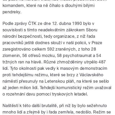
komandem, které na ně číhalo s dlouhými bílými
pendreky.
Podle zprávy ČTK ze dne 12. dubna 1990 bylo v
souvislosti s tímto neadekvátním zákrokem Sboru
národní bezpečnosti, tedy organizace, z níž řada
pracovníků ještě dodnes slouží v naší policii, v Praze
zaregistrováno celkem 592 zraněných, z toho 28
zlomenin, 56 otřesů mozku, 58 psychotraumat a 54
tržných ran na hlavě. Různé zhmožděniny utrpělo 487
lidí. Tyto okolnosti pak vedly k masovým demonstracím
proti tehdejšímu režimu, které se brzy z Václavského
náměstí přesunuly na Letenskou pláň, na které se sešlo
až jeden milion lidí. Tehdejší komunistický režim uvažoval
o rozehnání davu pomocí tryskových letadel.
Naštěstí k této další brutalitě, při níž by bylo sežehnuto
mnoho lidí a zřejmě by i řada zemřela, nedošlo. Režim se