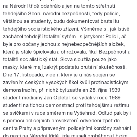
pause
na Národní třídě odehrálo a jen na tomto střetnutí
tehdejšího Sboru národní bezpečnosti, tedy policie,
většinou se studenty, budu dokumentovat brutalitu
tehdejšího socialistického zřízení. Všiměme si, jak lstivě
zacházel tehdejší totalitní sytém i s jazykem: Policii, ač
byla pro občany jednou z nejnebezpečnějších složek,
která je stále špiclovala a ohrožovala, říkal Bezpečnost a
totalitě socialistický stát. Slova sloužila pouze jako
masky, které mají zakrýt podstatu brutální skutečnosti.
Dne 17. listopadu, v den, který je u nás spojen se
zavřením českých vysokých škol kvůli protinacistickým
demonstracím, při nichž byl zastřelen 28. října 1939
student mediciny Jan Opletal, se vydali v roce 1989
studenti na tichou demonstraci proti tehdejšímu režimu
se svíčkami v ruce směrem na Vyšehrad. Odtud pak byli
s pomocí policejních provokatérů odvedeni zpět do
centra Prahy a připravenými policejními kordóny zahnáni
do pasti na Národní třídě, kde museli proběhnout bicím