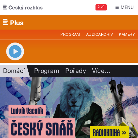
Přejít k hlavnímu obsahu
MENU
ŽIVĚ
PROGRAM
AUDIOARCHIV
KAMERY
Domácí
Program
Pořady
Více
…