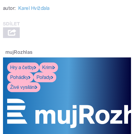
autor:
Karel Hvížďala
mujRozhlas
Hry a četby
Krimi
Pohádky
Pořady
Živé vysílání