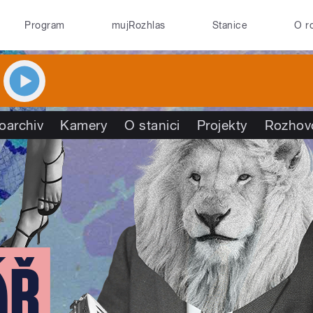
Program
mujRozhlas
Stanice
O r
oarchiv
Kamery
O stanici
Projekty
Rozhov