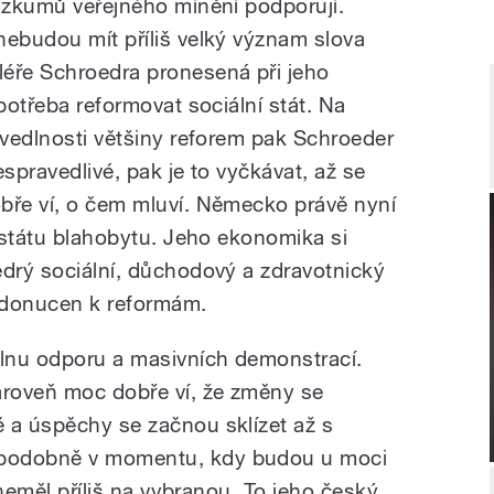
růzkumů veřejného mínění podporují.
nebudou mít příliš velký význam slova
ře Schroedra pronesená při jeho
 potřeba reformovat sociální stát. Na
avedlnosti většiny reforem pak Schroeder
espravedlivé, pak je to vyčkávat, až se
bře ví, o čem mluví. Německo právě nyní
o státu blahobytu. Jeho ekonomika si
ědrý sociální, důchodový a zdravotnický
 donucen k reformám.
vlnu odporu a masivních demonstrací.
roveň moc dobře ví, že změny se
 a úspěchy se začnou sklízet až s
podobně v momentu, kdy budou u moci
o neměl příliš na vybranou. To jeho český