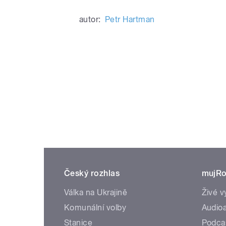
autor:
Petr Hartman
Český rozhlas
mujRo
Válka na Ukrajině
Živé v
Komunální volby
Audioa
Stanice
Podca