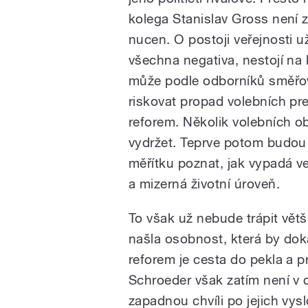
kolega Stanislav Gross nen
nucen. O postoji veřejnosti u
všechna negativa, nestojí na
může podle odborníků směřovat
riskovat propad volebních pr
reforem. Několik volebních o
vydržet. Teprve potom budo
měřítku poznat, jak vypadá v
a mizerná životní úroveň.
To však už nebude trápit větš
našla osobnost, která by dok
reforem je cesta do pekla a p
Schroeder však zatím není v
zapadnou chvíli po jejich vysl