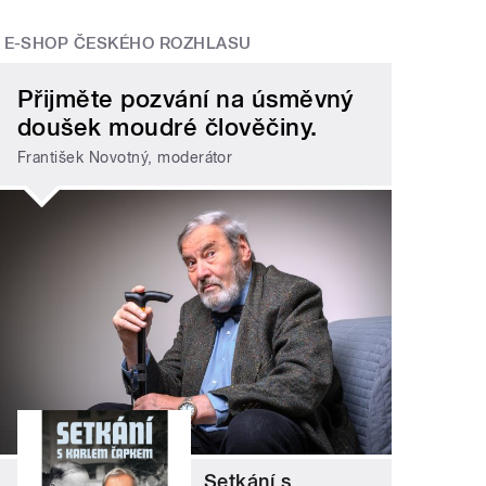
E-SHOP ČESKÉHO ROZHLASU
Přijměte pozvání na úsměvný
doušek moudré člověčiny.
František Novotný, moderátor
Setkání s