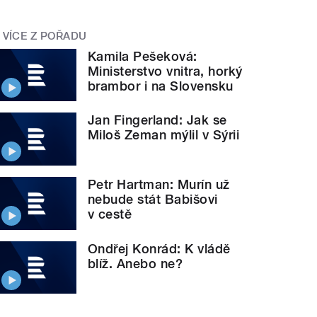
VÍCE Z POŘADU
Kamila Pešeková:
Ministerstvo vnitra, horký
brambor i na Slovensku
Jan Fingerland: Jak se
Miloš Zeman mýlil v Sýrii
Petr Hartman: Murín už
nebude stát Babišovi
v cestě
Ondřej Konrád: K vládě
blíž. Anebo ne?