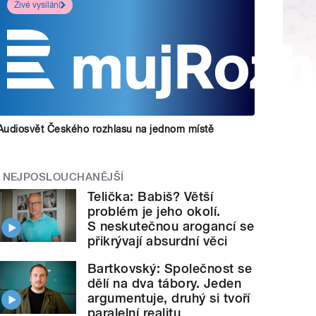
Živé vysílání
Audiosvět Českého rozhlasu na jednom místě
NEJPOSLOUCHANĚJŠÍ
Telička: Babiš? Větší
problém je jeho okolí.
S neskutečnou arogancí se
přikrývají absurdní věci
Bartkovský: Společnost se
dělí na dva tábory. Jeden
argumentuje, druhý si tvoří
paralelní realitu