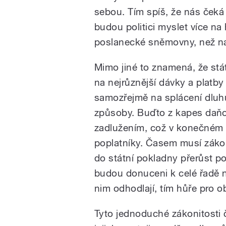
sebou. Tím spíš, že nás čeká 
budou politici myslet více na 
poslanecké sněmovny, než na
Mimo jiné to znamená, že stá
na nejrůznější dávky a platby 
samozřejmě na splácení dluh
způsoby. Buďto z kapes daňo
zadlužením, což v konečném
poplatníky. Časem musí zákoni
do státní pokladny přerůst p
budou donuceni k celé řadě n
nim odhodlají, tím hůře pro o
Tyto jednoduché zákonitosti če