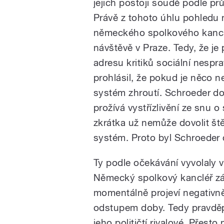
jejich postoji soudě podle p
Právě z tohoto úhlu pohledu 
německého spolkového kanclé
návštěvě v Praze. Tedy, že je
adresu kritiků sociální nespr
prohlásil, že pokud je něco n
systém zhroutí. Schroeder do
prožívá vystřízlivění ze snu 
zkrátka už nemůže dovolit št
systém. Proto byl Schroeder
Ty podle očekávání vyvolaly 
Německý spolkový kancléř zá
momentálně projeví negativně
odstupem doby. Tedy pravdě
jeho političtí rivalové. Přest