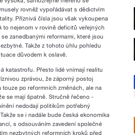
ivně vysoká, samozřejmě měřeno se
e musely rovněž vypořádávat s dědictvím
ality. Příznivá čísla jsou však vykoupena
 to nejenom v rovině deficitů veřejných
ci se zanedbanými reformami, které jsou
ezbytné. Takže z tohoto úhlu pohledu
ituace důvodem k oslavě.
katastrofu. Přesto lidé vnímají realitu
příznivou zprávou, že záporný postoj
na touze po reformních změnách, ale na
že se mají špatně. Stručně řečeno -
ínění nedodají politikům potřebný
 Takže se i nadále bude česká ekonomika
nancí, s odsouváním zavedení společné
tím nezbytných reformních kroků před