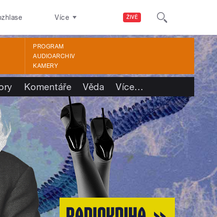
ozhlase
Více
ŽIVĚ
PROGRAM
AUDIOARCHIV
KAMERY
ory
Komentáře
Věda
Více
…