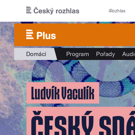
Přejít k hlavnímu obsahu
iRozhlas
Domácí
Program
Pořady
Audi