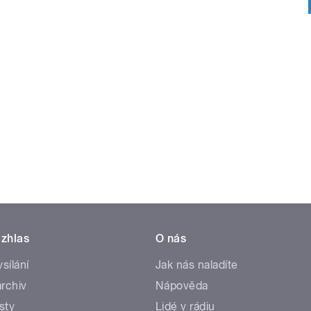
zhlas
O nás
ysílání
Jak nás naladíte
rchiv
Nápověda
sty
Lidé v rádiu