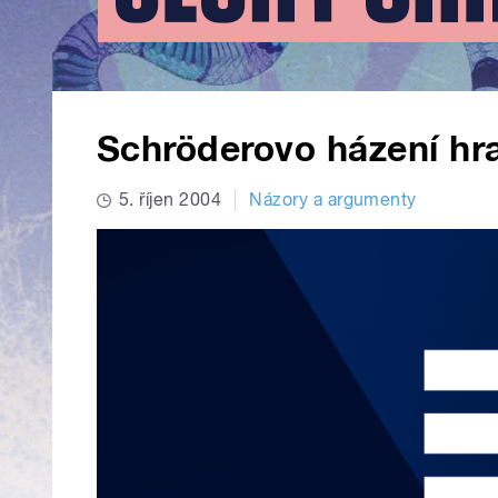
Schröderovo házení hr
5. říjen 2004
Názory a argumenty