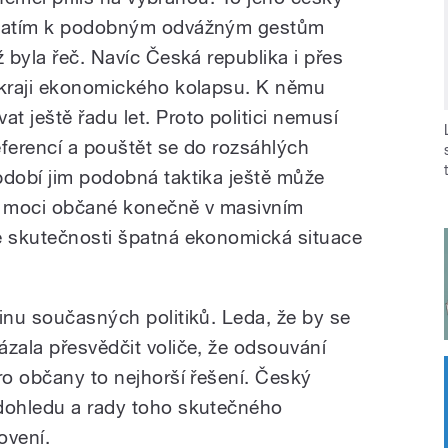
í zatím k podobným odvážným gestům
ž byla řeč. Navíc Česká republika i přes
 kraji ekonomického kolapsu. K němu
 ještě řadu let. Proto politici nemusí
eferencí a pouštět se do rozsáhlých
bdobí jim podobná taktika ještě může
u moci občané konečně v masivním
e skutečnosti špatná ekonomická situace
inu současných politiků. Leda, že by se
ázala přesvědčit voliče, že odsouvání
ro občany to nejhorší řešení. Český
 dohledu a rady toho skutečného
ovení.