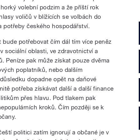
horký volební podzim a že příští rok
hlasy voličů v blížících se volbách do
 potřeby českého hospodářství.
t bude potřebovat čím dál tím více peněz
v sociální oblasti, ve zdravotnictví a
ů. Peníze pak může získat pouze dvěma
vých poplatníků, nebo dalším
 důsledku dopadne opět na daňové
tě potřeba získávat další a další finance
olitikům přes hlavu. Pod tlakem pak
epopulárních kroků. Čím později se k
bčany.
ští politici zatím ignorují a občané je v