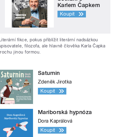
Karlem Čapkem
Koupit
Literární fikce, pokus přiblížit literární nadsázkou
spisovatele, filozofa, ale hlavně člověka Karla Čapka
trochu jinou formou.
Saturnin
Zdeněk Jirotka
Koupit
Mariborská hypnóza
Dora Kaprálová
Koupit