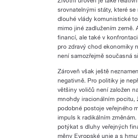
Životní úroveň je také relat
srovnatelnými státy, které s
dlouhé vlády komunistické tot
mimo jiné zadlužením země. A
financí, ale také v konfronta
pro zdravý chod ekonomiky n
není samozřejmě současná s
Zároveň však ještě neznamená 
negativně. Pro politiky je ne
většiny voličů není založen 
mnohdy iracionálním pocitu, 
podobné postoje veřejného m
impuls k radikálním změnám.
potýkat s dluhy veřejných fi
měny Evropské unie a s hrnu