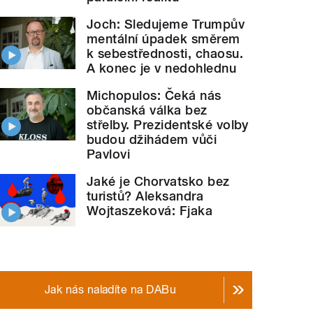
Joch: Sledujeme Trumpův
mentální úpadek směrem
k sebestřednosti, chaosu.
A konec je v nedohlednu
Michopulos: Čeká nás
občanská válka bez
střelby. Prezidentské volby
budou džihádem vůči
Pavlovi
Jaké je Chorvatsko bez
turistů? Aleksandra
Wojtaszeková: Fjaka
Jak nás naladíte na DABu