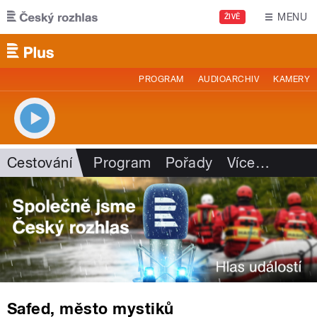
Přejít k hlavnímu obsahu
MENU
ŽIVĚ
PROGRAM
AUDIOARCHIV
KAMERY
Cestování
Program
Pořady
Více
…
Safed, město mystiků