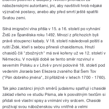
náboženskými autoritami, jiní, aby navštívili hrob nějaké
význačné postavy, anebo aby před smrtí ještě spatřili
Svatou zemi.
Silná imigrační vlna přišla v 15. a 16. století po vyhnání
Židů ze Španělska roku 1492. Mnozí z příchozích byli
právě stoupenci kabaly. V 18. století následovali polští a
ruští Židé, kteří s sebou přinesli chasidismus. Hnutí
chasidů čili "zbožných" má své kořeny už ve 12. století v
Německu. V novější době se tento směr rozvinul v
severním Polsku a v Litvě v první polovině 18. století pod
vedením Jisraela ben Eliezera zvaného Bal Šem Tov
("Pán dobrého jména", žil přibližně v letech 1700 - 1760).
Tak jako zastánci jiných směrů judaismu spatřují i chasidé
základ všeho ve studiu Písma, ale k posvátným textům si
přidali své vlastní spisy a vnímání víry srdcem. Chasidé
prožívají svou náboženskou víru vnitřně a velmi