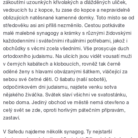
zákoutími uzounkých křivolakých a dlážděných uliček,
vedoucích tu z kopce, tu zase do kopce a nepravidelně
oblizujících natěsnané kamenné domky. Toto místo se od
středověku asi ani příliš nezměnilo. Cestou potkáváte
malé malebné synagogy a krámky s různými židovskými
každodenními i svátečními rituálními potřebami, jakož i
obchůdky s věcmi zcela všedními. Vše prosycuje duch
ortodoxního judaismu. Na ulicích jsou vidět vousatí muži
v černých kabátech a kloboucích, rovněž tak černě
oděné ženy s hlavami obvázanými šátkem, vláčející za
sebou své četné děti. O šabatu (naší sobotě),
odpočinkovém dni judaismu, najdete venku sotva
nějakého živáčka. Svátek slaví všichni ve svatostánku,
nebo doma. Jediný obchod ve městě nemá otevřeno a
celý svět se zde, oproti horlivým pátečním přípravám,
zastaví.
V Safedu najdeme několik synagog. Ty nejstarší