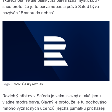
skutečnosti se ale blankytná barva stala mystickou -
snad proto, že je to barva nebes a právě Safed bývá
nazýván "Branou do nebes".
Logo
|
foto:
Český rozhlas
Rozlehlý hřbitov v Safedu je velmi slavný a také jemu
vládne modrá barva. Slavný je proto, že je tu pochováno
mnoho význačných učenců, jejichž památku přicházejí