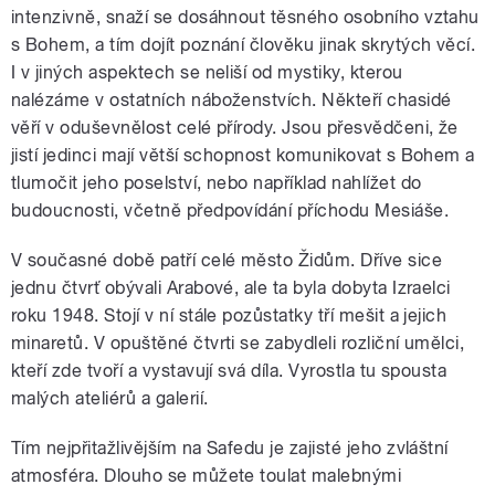
intenzivně, snaží se dosáhnout těsného osobního vztahu
s Bohem, a tím dojít poznání člověku jinak skrytých věcí.
I v jiných aspektech se neliší od mystiky, kterou
nalézáme v ostatních náboženstvích. Někteří chasidé
věří v oduševnělost celé přírody. Jsou přesvědčeni, že
jistí jedinci mají větší schopnost komunikovat s Bohem a
tlumočit jeho poselství, nebo například nahlížet do
budoucnosti, včetně předpovídání příchodu Mesiáše.
V současné době patří celé město Židům. Dříve sice
jednu čtvrť obývali Arabové, ale ta byla dobyta Izraelci
roku 1948. Stojí v ní stále pozůstatky tří mešit a jejich
minaretů. V opuštěné čtvrti se zabydleli rozliční umělci,
kteří zde tvoří a vystavují svá díla. Vyrostla tu spousta
malých ateliérů a galerií.
Tím nejpřitažlivějším na Safedu je zajisté jeho zvláštní
atmosféra. Dlouho se můžete toulat malebnými