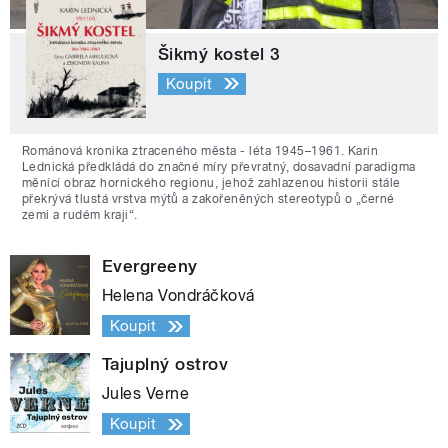
Šikmý kostel 3
Koupit
Románová kronika ztraceného města - léta 1945–1961. Karin
Lednická předkládá do značné míry převratný, dosavadní paradigma
měnící obraz hornického regionu, jehož zahlazenou historii stále
překrývá tlustá vrstva mýtů a zakořeněných stereotypů o „černé
zemi a rudém kraji“.
Evergreeny
Helena Vondráčková
Koupit
Tajuplný ostrov
Jules Verne
Koupit