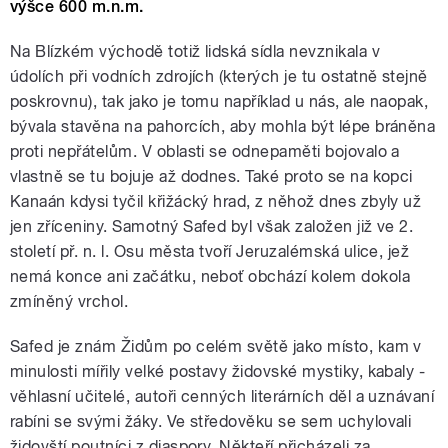
výšce 600 m.n.m.
Na Blízkém východě totiž lidská sídla nevznikala v
údolích při vodních zdrojích (kterých je tu ostatně stejně
poskrovnu), tak jako je tomu například u nás, ale naopak,
bývala stavěna na pahorcích, aby mohla být lépe bráněna
proti nepřátelům. V oblasti se odnepaměti bojovalo a
vlastně se tu bojuje až dodnes. Také proto se na kopci
Kanaán kdysi tyčil křižácký hrad, z něhož dnes zbyly už
jen zříceniny. Samotný Safed byl však založen již ve 2.
století př. n. l. Osu města tvoří Jeruzalémská ulice, jež
nemá konce ani začátku, neboť obchází kolem dokola
zmíněný vrchol.
Safed je znám Židům po celém světě jako místo, kam v
minulosti mířily velké postavy židovské mystiky, kabaly -
věhlasní učitelé, autoři cenných literárních děl a uznávaní
rabíni se svými žáky. Ve středověku se sem uchylovali
židovští poutníci z diaspory. Někteří přicházeli za