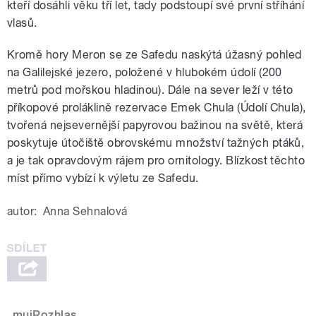
kteří dosáhli věku tří let, tady podstoupí své první stříhání
vlasů.
Kromě hory Meron se ze Safedu naskýtá úžasný pohled
na Galilejské jezero, položené v hlubokém údolí (200
metrů pod mořskou hladinou). Dále na sever leží v této
příkopové proláklině rezervace Emek Chula (Údolí Chula),
tvořená nejsevernější papyrovou bažinou na světě, která
poskytuje útočiště obrovskému množství tažných ptáků,
a je tak opravdovým rájem pro ornitology. Blízkost těchto
míst přímo vybízí k výletu ze Safedu.
autor:
Anna Sehnalová
mujRozhlas