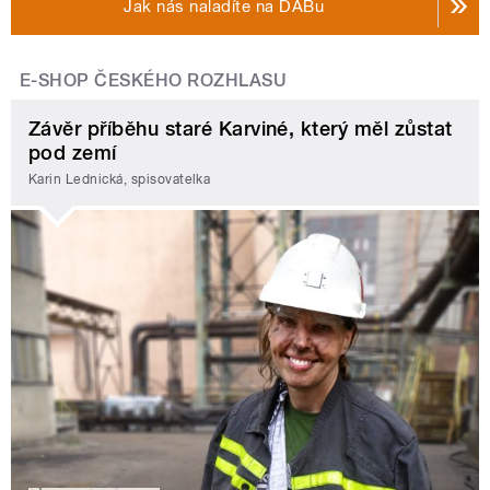
Jak nás naladíte na DABu
E-SHOP ČESKÉHO ROZHLASU
Závěr příběhu staré Karviné, který měl zůstat
pod zemí
Karin Lednická, spisovatelka