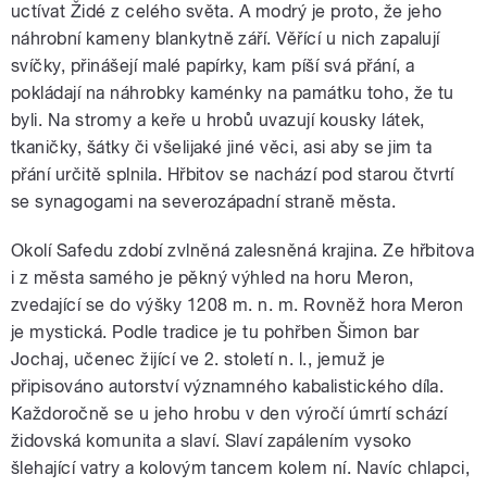
uctívat Židé z celého světa. A modrý je proto, že jeho
náhrobní kameny blankytně září. Věřící u nich zapalují
svíčky, přinášejí malé papírky, kam píší svá přání, a
pokládají na náhrobky kaménky na památku toho, že tu
byli. Na stromy a keře u hrobů uvazují kousky látek,
tkaničky, šátky či všelijaké jiné věci, asi aby se jim ta
přání určitě splnila. Hřbitov se nachází pod starou čtvrtí
se synagogami na severozápadní straně města.
Okolí Safedu zdobí zvlněná zalesněná krajina. Ze hřbitova
i z města samého je pěkný výhled na horu Meron,
zvedající se do výšky 1208 m. n. m. Rovněž hora Meron
je mystická. Podle tradice je tu pohřben Šimon bar
Jochaj, učenec žijící ve 2. století n. l., jemuž je
připisováno autorství významného kabalistického díla.
Každoročně se u jeho hrobu v den výročí úmrtí schází
židovská komunita a slaví. Slaví zapálením vysoko
šlehající vatry a kolovým tancem kolem ní. Navíc chlapci,