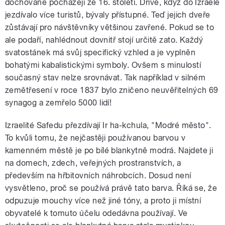
dochované pocházejí ze 16. století. Dříve, když do Izraele
jezdívalo více turistů, bývaly přístupné. Teď jejich dveře
zůstávají pro návštěvníky většinou zavřené. Pokud se to
ale podaří, nahlédnout dovnitř stojí určitě zato. Každý
svatostánek má svůj specifický vzhled a je vyplněn
bohatými kabalistickými symboly. Ovšem s minulostí
současný stav nelze srovnávat. Tak například v silném
zemětřesení v roce 1837 bylo zničeno neuvěřitelných 69
synagog a zemřelo 5000 lidí!
Izraelité Safedu přezdívají Ir ha-kchula, "Modré město".
To kvůli tomu, že nejčastěji používanou barvou v
kamenném městě je po bílé blankytně modrá. Najdete ji
na domech, zdech, veřejných prostranstvích, a
především na hřbitovních náhrobcích. Dosud není
vysvětleno, proč se používá právě tato barva. Říká se, že
odpuzuje mouchy více než jiné tóny, a proto ji místní
obyvatelé k tomuto účelu odedávna používají. Ve