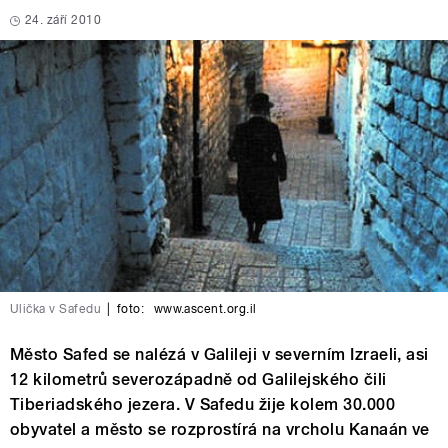
24. září 2010
Ulička v Safedu
|
foto:
www.ascent.org.il
Město Safed se nalézá v Galileji v severním Izraeli, asi
12 kilometrů severozápadně od Galilejského čili
Tiberiadského jezera. V Safedu žije kolem 30.000
obyvatel a město se rozprostírá na vrcholu Kanaán ve