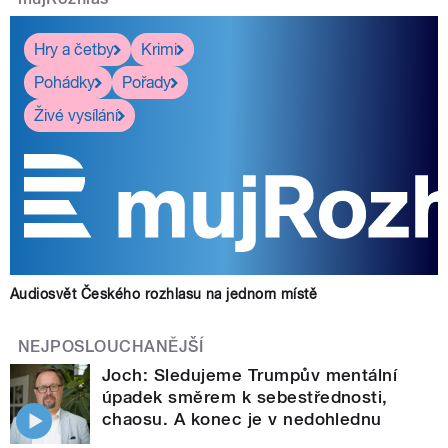
Hry a četby
Krimi
Pohádky
Pořady
Živé vysílání
Audiosvět Českého rozhlasu na jednom místě
NEJPOSLOUCHANĚJŠÍ
Joch: Sledujeme Trumpův mentální
úpadek směrem k sebestřednosti,
chaosu. A konec je v nedohlednu