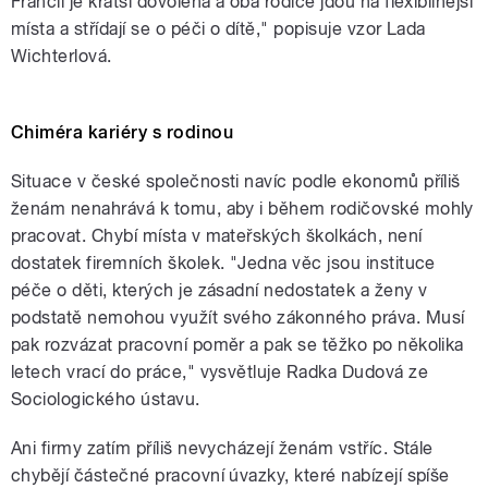
Francii je kratší dovolená a oba rodiče jdou na flexibilnější
místa a střídají se o péči o dítě," popisuje vzor Lada
Wichterlová.
Chiméra kariéry s rodinou
Situace v české společnosti navíc podle ekonomů příliš
ženám nenahrává k tomu, aby i během rodičovské mohly
pracovat. Chybí místa v mateřských školkách, není
dostatek firemních školek. "Jedna věc jsou instituce
péče o děti, kterých je zásadní nedostatek a ženy v
podstatě nemohou využít svého zákonného práva. Musí
pak rozvázat pracovní poměr a pak se těžko po několika
letech vrací do práce," vysvětluje Radka Dudová ze
Sociologického ústavu.
Ani firmy zatím příliš nevycházejí ženám vstříc. Stále
chybějí částečné pracovní úvazky, které nabízejí spíše