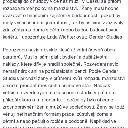
propadají do chudoby více než muži. V Česku se přitom
rozpadá téměř polovina manželství. "Ženy musí hodně
uvažovat o finančním zajištění v budoucnosti, pokud by
měly vyšší finanční gramotnost, tak by asi více zvažovaly,
zda zůstanou doma s dětmi nebo budou budovat svou
kariéru," upozorňuje Lada Wichterlová z Gender Studies.
Po rozvodu navíc obvykle klesá i životní úroveň obou
partnerů. Musí si sámi platit bydlení a další životní
náklady, které dřív je hradili společně. Rozvedení navíc
nemají nárok ani na pozůstalostní penzi. Podle Gender
Studies přichází ženy v průměru kvůli rozpadu manželství
o sedm procent měsíčního příjmu ve stáří. Naopak
většina rozvedených mužů si podle studie v průměru
přilepší skoro o tři procenta. "Ideální by bylo obecné
zrovnoprávnění žen a mužů ve společnosti. Ženy se totiž
věnují nefinančním formám práce, zůstávají doma s
dětmi a nebo pečují o rodiče a podobně. Například ve