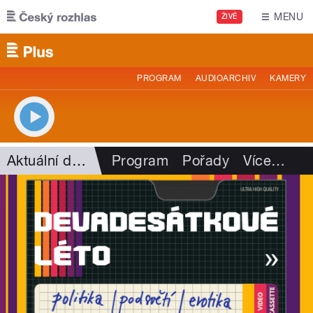
Přejít k hlavnímu obsahu
MENU
ŽIVĚ
PROGRAM
AUDIOARCHIV
KAMERY
Aktuální dění
Program
Pořady
Více
…