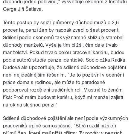
důchodu jednu polovinu," vysvětluje ekonom z Institutu
Cerge Jiří Šatlava.
Tento postup by snížil průměrný důchod mužů o 2,6
procenta, penzi žen by naopak zvedl o šest procent.
Sdílení podle ekonomů tak významně sbližuje starobní
důchody manželů. Výše je tím bližší, čím déle trvalo
manželství. Pokud trvalo celou pracovní kariéru, budou
podle autorů studie penze identické. Socioložka Radka
Dudová ale upozorňuje, že sdílené důchodové pojištění
není nejideálnějším řešením. "Je to pozitivní v ocenění
práce doma s rodinou, ale může to paradoxně
podporovat rozdělení tradičních rolí. Vlastně to ženám
říká: Proč mám budovat kariéru, když mi manžel zajistí
nárok na slušnou penzi."
Sdílené důchodové pojištění ale není podle výzkumných
pracovníků úplně samospásné. "Stírá rozdíl nižších
příjmů žen, které mají nižší příjmy. Ty rozdíly v penzích