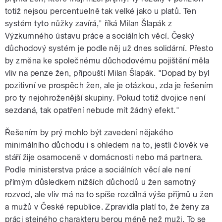
totiž nejsou percentuelně tak velké jako u platů. Ten
systém tyto nůžky zavírá," říká Milan Šlapák z
Výzkumného ústavu práce a sociálních věcí. Český
důchodový systém je podle něj už dnes solidární. Přesto
by změna ke společnému důchodovému pojištění měla
vliv na penze žen, připouští Milan Šlapák. "Dopad by byl
pozitivní ve prospěch žen, ale je otázkou, zda je řešením
pro ty nejohroženější skupiny. Pokud totiž dvojice není
sezdaná, tak opatření nebude mít žádný efekt."
Řešením by prý mohlo být zavedení nějakého
minimálního důchodu i s ohledem na to, jestli člověk ve
stáří žije osamoceně v domácnosti nebo má partnera.
Podle ministerstva práce a sociálních věcí ale není
přímým důsledkem nižších důchodů u žen samotný
rozvod, ale vliv má na to spíše rozdílná výše příjmů u žen
a mužů v České republice. Zpravidla platí to, že ženy za
práci stejného charakteru berou méně než muži. To se