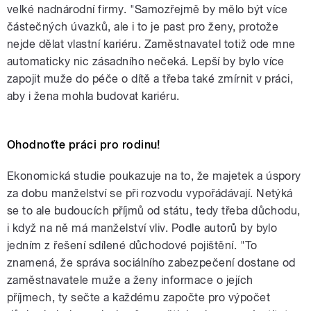
velké nadnárodní firmy. "Samozřejmě by mělo být více
částečných úvazků, ale i to je past pro ženy, protože
nejde dělat vlastní kariéru. Zaměstnavatel totiž ode mne
automaticky nic zásadního nečeká. Lepší by bylo více
zapojit muže do péče o dítě a třeba také zmírnit v práci,
aby i žena mohla budovat kariéru.
Ohodnoťte práci pro rodinu!
Ekonomická studie poukazuje na to, že majetek a úspory
za dobu manželství se při rozvodu vypořádávají. Netýká
se to ale budoucích příjmů od státu, tedy třeba důchodu,
i když na ně má manželství vliv. Podle autorů by bylo
jedním z řešení sdílené důchodové pojištění. "To
znamená, že správa sociálního zabezpečení dostane od
zaměstnavatele muže a ženy informace o jejích
příjmech, ty sečte a každému započte pro výpočet