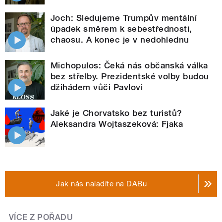
Joch: Sledujeme Trumpův mentální
úpadek směrem k sebestřednosti,
chaosu. A konec je v nedohlednu
Michopulos: Čeká nás občanská válka
bez střelby. Prezidentské volby budou
džihádem vůči Pavlovi
Jaké je Chorvatsko bez turistů?
Aleksandra Wojtaszeková: Fjaka
Jak nás naladíte na DABu
VÍCE Z POŘADU