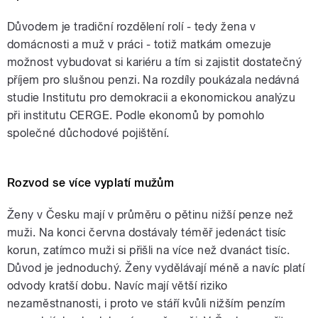
Důvodem je tradiční rozdělení rolí - tedy žena v
domácnosti a muž v práci - totiž matkám omezuje
možnost vybudovat si kariéru a tím si zajistit dostatečný
příjem pro slušnou penzi. Na rozdíly poukázala nedávná
studie Institutu pro demokracii a ekonomickou analýzu
při institutu CERGE. Podle ekonomů by pomohlo
společné důchodové pojištění.
Rozvod se více vyplatí mužům
Ženy v Česku mají v průměru o pětinu nižší penze než
muži. Na konci června dostávaly téměř jedenáct tisíc
korun, zatímco muži si přišli na více než dvanáct tisíc.
Důvod je jednoduchý. Ženy vydělávají méně a navíc platí
odvody kratší dobu. Navíc mají větší riziko
nezaměstnanosti, i proto ve stáří kvůli nižším penzím