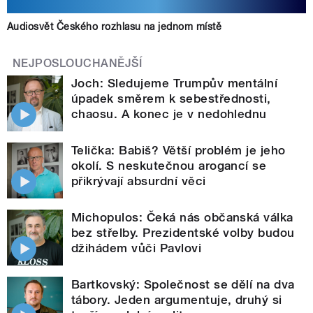
Audiosvět Českého rozhlasu na jednom místě
NEJPOSLOUCHANĚJŠÍ
Joch: Sledujeme Trumpův mentální
úpadek směrem k sebestřednosti,
chaosu. A konec je v nedohlednu
Telička: Babiš? Větší problém je jeho
okolí. S neskutečnou arogancí se
přikrývají absurdní věci
Michopulos: Čeká nás občanská válka
bez střelby. Prezidentské volby budou
džihádem vůči Pavlovi
Bartkovský: Společnost se dělí na dva
tábory. Jeden argumentuje, druhý si