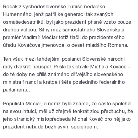
Rodák z východoslovenské Ľubiše nedaleko
Humenného, jenž patřil ke generaci tak zvaných
osmašedesátníků, byl jako prezident přísně vzato pouze
druhou volbou. Silný muž samostatného Slovenska a
premiér Vladimír Mečiar totiž tlačil do prezidentského
úřadu Kováčova jmenovce, o deset mladšího Romana.
Ten však mezi tehdejšími poslanci Slovenské národní
rady dvakrát neuspěl. Přišla tak chvíle Michala Kováče –
do té doby ne příliš známého dřívějšího slovenského
ministra financí a krátce i šéfa posledního federálního
parlamentu.
Populista Mečiar, o němž bylo známo, že často spoléhal
na svou intuici, měl už zřejmě tenkrát zlou předtuchu, že
jeho stranický místopředseda Michal Kováč pro něj jako
prezident nebude bezhlavým spojencem.