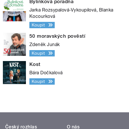
Bylinková poradna
Jarka Rozsypalová-Vykoupilová, Blanka
Kocourková
Koupit
50 moravských pověstí
Zdeněk Junák
Koupit
Kost
Bára Dočkalová
Koupit
Český rozhlas
O nás