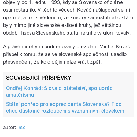
objevily po 1. lednu 1993, kdy se Slovensko oficiálně
osamostatnilo. V těchto věcech Kováč našlapoval velmi
opatrně, a to i s vědomím, že kmotry samostatného státu
byly mimo jiné slovenské exilové kruhy, jež většinou
období Tisova Slovenského štátu nekriticky glorifikovaly.
A právě mnohými podceňovaný prezident Michal Kováč
přispěl k tomu, že se ve slovenské společnosti usadilo
přesvědčení, že kolo dějin nelze vrátit zpět.
SOUVISEJÍCÍ PŘÍSPĚVKY
Ondřej Konrád: Slova o přátelství, spolupráci i
amatérismu
Státní pohřeb pro exprezidenta Slovenska? Fico
chce důstojné rozloučení s významným člověkem
autor:
rsc