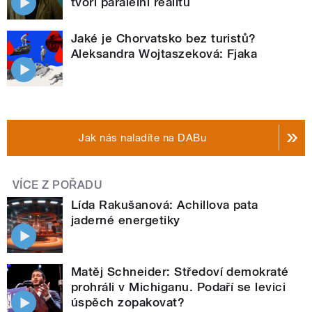
tvoří paralelní realitu
Jaké je Chorvatsko bez turistů?
Aleksandra Wojtaszeková: Fjaka
Jak nás naladíte na DABu
VÍCE Z POŘADU
Lída Rakušanová: Achillova pata
jaderné energetiky
Matěj Schneider: Středoví demokraté
prohráli v Michiganu. Podaří se levici
úspěch zopakovat?