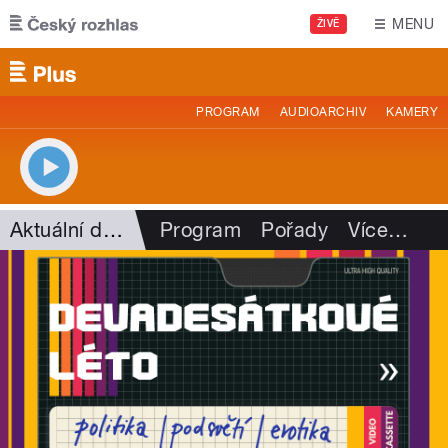
Přejít k hlavnímu obsahu
MENU
ŽIVĚ
PROGRAM
AUDIOARCHIV
KAMERY
Aktuální dění
Program
Pořady
Více
…