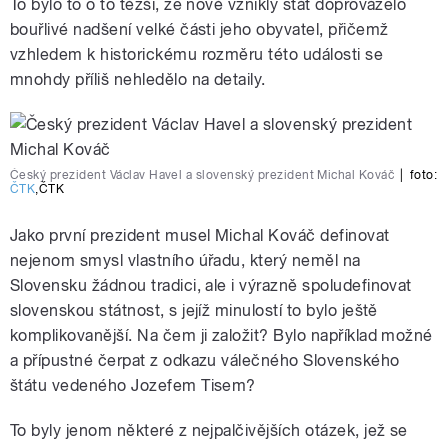
To bylo to o to těžší, že nově vzniklý stát doprovázelo
bouřlivé nadšení velké části jeho obyvatel, přičemž
vzhledem k historickému rozměru této události se
mnohdy příliš nehledělo na detaily.
Český prezident Václav Havel a slovenský prezident Michal Kováč
|
foto:
ČTK
,
ČTK
Jako první prezident musel Michal Kováč definovat
nejenom smysl vlastního úřadu, který neměl na
Slovensku žádnou tradici, ale i výrazně spoludefinovat
slovenskou státnost, s jejíž minulostí to bylo ještě
komplikovanější. Na čem ji založit? Bylo například možné
a přípustné čerpat z odkazu válečného Slovenského
štátu vedeného Jozefem Tisem?
To byly jenom některé z nejpalčivějších otázek, jež se