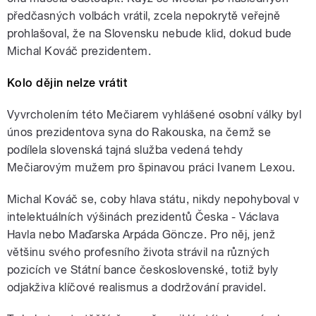
předčasných volbách vrátil, zcela nepokrytě veřejně
prohlašoval, že na Slovensku nebude klid, dokud bude
Michal Kováč prezidentem.
Kolo dějin nelze vrátit
Vyvrcholením této Mečiarem vyhlášené osobní války byl
únos prezidentova syna do Rakouska, na čemž se
podílela slovenská tajná služba vedená tehdy
Mečiarovým mužem pro špinavou práci Ivanem Lexou.
Michal Kováč se, coby hlava státu, nikdy nepohyboval v
intelektuálních výšinách prezidentů Česka - Václava
Havla nebo Maďarska Arpáda Göncze. Pro něj, jenž
většinu svého profesního života strávil na různých
pozicích ve Státní bance československé, totiž byly
odjakživa klíčové realismus a dodržování pravidel.