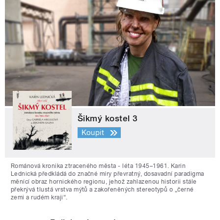
Šikmý kostel 3
Koupit
Románová kronika ztraceného města - léta 1945–1961. Karin
Lednická předkládá do značné míry převratný, dosavadní paradigma
měnící obraz hornického regionu, jehož zahlazenou historii stále
překrývá tlustá vrstva mýtů a zakořeněných stereotypů o „černé
zemi a rudém kraji“.