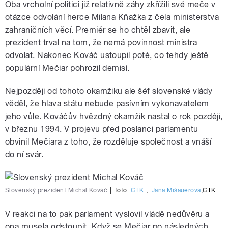
Oba vrcholní politici již relativně záhy zkřížili své meče v
otázce odvolání herce Milana Kňažka z čela ministerstva
zahraničních věcí. Premiér se ho chtěl zbavit, ale
prezident trval na tom, že nemá povinnost ministra
odvolat. Nakonec Kováč ustoupil poté, co tehdy ještě
populární Mečiar pohrozil demisí.
Nejpozději od tohoto okamžiku ale šéf slovenské vlády
věděl, že hlava státu nebude pasívním vykonavatelem
jeho vůle. Kováčův hvězdný okamžik nastal o rok později,
v březnu 1994. V projevu před poslanci parlamentu
obvinil Mečiara z toho, že rozděluje společnost a vnáší
do ní svár.
Slovenský prezident Michal Kováč
|
foto:
ČTK
,
Jana Mišauerová
,
ČTK
V reakci na to pak parlament vyslovil vládě nedůvěru a
ona musela odstoupit. Když se Mečiar po následných