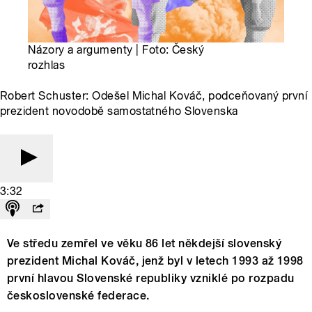
Názory a argumenty | Foto: Český
rozhlas
Robert Schuster: Odešel Michal Kováč, podceňovaný první
prezident novodobě samostatného Slovenska
3:32
Ve středu zemřel ve věku 86 let někdejší slovenský
prezident Michal Kováč, jenž byl v letech 1993 až 1998
první hlavou Slovenské republiky vzniklé po rozpadu
československé federace.